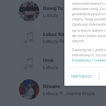
spersonalizowanych re
Dawaj Tu Byku na Melanż
ulepszanie usług. Za
geolokalizacyjnych or
Łobuzy
cenimy Twoją prywatno
Zgoda jest dobrowoln
się w lewym dolnym r
Łobuz Kocha Najbardziej
ale masz prawo sprzec
Łobuzy
Piękny Dawid
witrynie.
Zapoznaj się z poniż
internetowych. Szcze
Urok
Prywatności
i
Cookie
Łobuzy
PARTNERZY
Dżoana
Łobuzy
ft.
Joanna Krupa