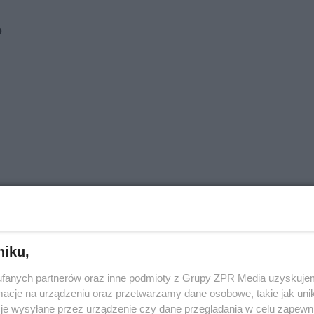
o
niku,
fanych partnerów oraz inne podmioty z Grupy ZPR Media uzyskujem
cje na urządzeniu oraz przetwarzamy dane osobowe, takie jak unika
je wysyłane przez urządzenie czy dane przeglądania w celu zapewn