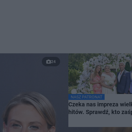
24
NASZ PATRONAT
Czeka nas impreza wiel
hitów. Sprawdź, kto za