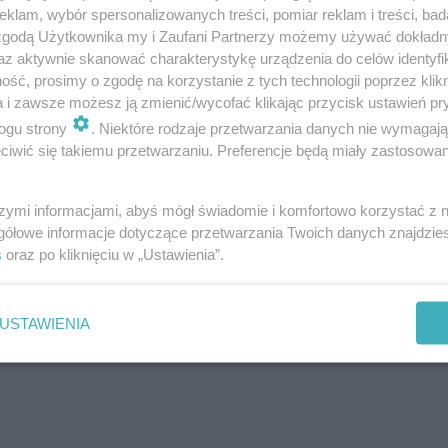
klam, wybór spersonalizowanych treści, pomiar reklam i treści, bad
 zgodą Użytkownika my i Zaufani Partnerzy możemy używać dokład
az aktywnie skanować charakterystykę urządzenia do celów identyfi
ść, prosimy o zgodę na korzystanie z tych technologii poprzez klikn
a i zawsze możesz ją zmienić/wycofać klikając przycisk ustawień pr
ogu strony
. Niektóre rodzaje przetwarzania danych nie wymagaj
iwić się takiemu przetwarzaniu. Preferencje będą miały zastosowanie
szymi informacjami, abyś mógł świadomie i komfortowo korzystać z
gółowe informacje dotyczące przetwarzania Twoich danych znajdzi
s
oraz po kliknięciu w „Ustawienia”.
USTAWIENIA