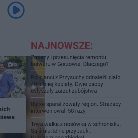
NAJNOWSZE:
Zmiany i przesunięcia remontu
bulwaru w Gorzowie. Dlaczego?
42
Policjanci z Przysuchy odnaleźli ciało
40-letniej kobiety. Dwie osoby
usłyszały zarzut zabójstwa
Burze sparaliżowały region. Strażacy
kich
interweniowali 58 razy
śpiewa
Trwa walka z nosówką w schronisku.
Są śmiertelne przypadki.
Uruchomiono zbiórkę!