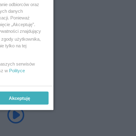
anie odbiorców oraz
nych danych
kacji. Ponieważ
ięcie „Akceptuję”.
ywatności znajdujący
ą zgody użytkownika,
 tylko na tej
 naszych serwisów
esz w
Polityce
Akceptuję