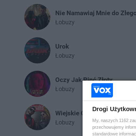
Nie Namawiaj Mnie do Złeg
Łobuzy
Urok
Łobuzy
Oczy Jak Pinć Złoty
Łobuzy
Drogi Użytkow
Wiejskie Granie
My, naszych 1162 zau
Łobuzy
przechowujemy informa
standardowe informac