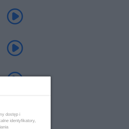
y dostęp i
lne identyfikatory,
iania