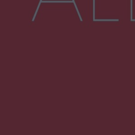
Więcej
NAJNOWSZE:
Zmiany i przesunięcia remontu bulwaru w
Gorzowie. Dlaczego?
Policjanci z Przysuchy odnaleźli ciało 40-letniej
kobiety. Dwie osoby usłyszały zarzut
zabójstwa
Burze sparaliżowały region. Strażacy
interweniowali 58 razy
Trwa walka z nosówką w schronisku. Są
śmiertelne przypadki. Uruchomiono zbiórkę!