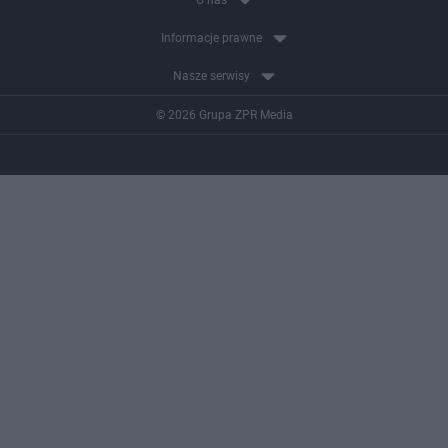
O nas
Informacje prawne
Nasze serwisy
© 2026 Grupa ZPR Media