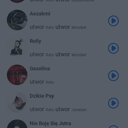
Reto
Quebonafide
Aezakmi
utwor
utwor
Reto
Wroobel
Rolly
utwor
utwor
Reto
Wroobel
Gasolina
utwor
Reto
Dzikie Psy
utwor
utwor
Reto
Jonatan
Nie Boję Się Jutra