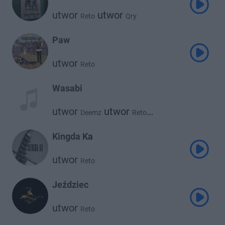
utwor
utwor
Reto
Qry
Paw
utwor
Reto
Wasabi
utwor
utwor
Deemz
Reto
utwor
Żabson
Kingda Ka
utwor
Reto
Jeździec
utwor
Reto