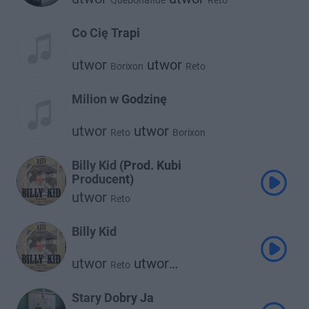
Quebonafide
Reto
Co Cię Trapi
utwor
utwor
Borixon
Reto
Milion w Godzinę
utwor
utwor
Reto
Borixon
Billy Kid (Prod. Kubi
Producent)
utwor
Reto
Billy Kid
utwor
utwor
Reto
Kubi Producent
Stary Dobry Ja