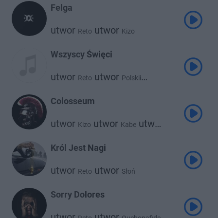
Felga
utwor
utwor
Reto
Kizo
Wszyscy Święci
utwor
utwor
Reto
Polskii
utwor
Diable
Colosseum
utwor
utwor
utwor
Kizo
Kabe
utwor
utwor
Reto
Gruby Mielzky
Borixon
Król Jest Nagi
utwor
utwor
Reto
Słoń
Sorry Dolores
utwor
utwor