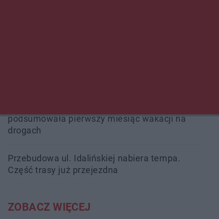
Beach Ball Radom na Borkach. Turniej otworzy
nowe boiska dla mieszkańców
Śledztwo w „Drzewnej” przedłużone.
Prokuratura ma czas do 26 października
16 ofiar i 191 wypadków. Mazowiecka policja
podsumowała pierwszy miesiąc wakacji na
drogach
Przebudowa ul. Idalińskiej nabiera tempa.
Część trasy już przejezdna
ZOBACZ WIĘCEJ