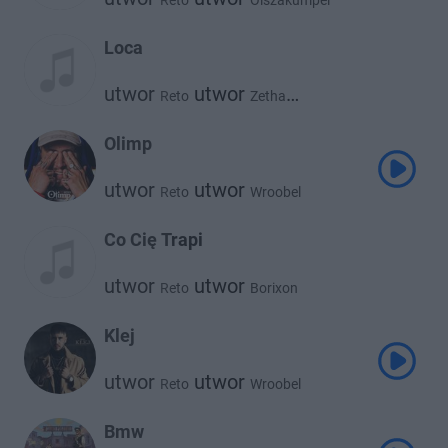
Reto
Olszakumpel
utwor
Zetha
Loca
utwor
utwor
Reto
Zetha
utwor
utwor
Kronkel Dom
Wroobel
Olimp
utwor
utwor
Reto
Wroobel
Co Cię Trapi
utwor
utwor
Reto
Borixon
Klej
utwor
utwor
Reto
Wroobel
Bmw