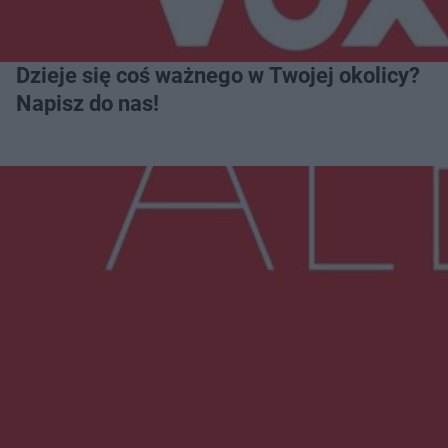
Dzieje się coś ważnego w Twojej okolicy?
Napisz do nas!
Więcej
NAJNOWSZE:
Wsola: Renault uderzyło w słup i stanął w
płomieniach. 49-latek trafił do szpitala
Zmiany i przesunięcia remontu bulwaru w
Gorzowie. Dlaczego?