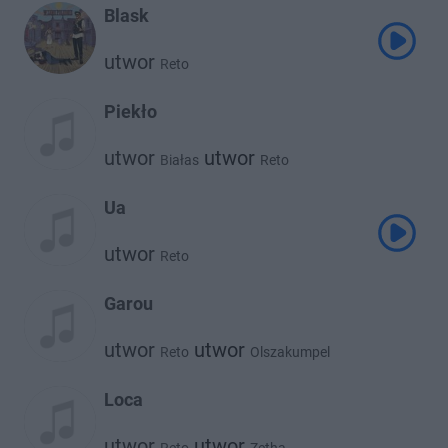
Blask
utwor
Reto
Piekło
utwor
utwor
Białas
Reto
Ua
utwor
Reto
Garou
utwor
utwor
Reto
Olszakumpel
utwor
Zetha
Loca
utwor
utwor