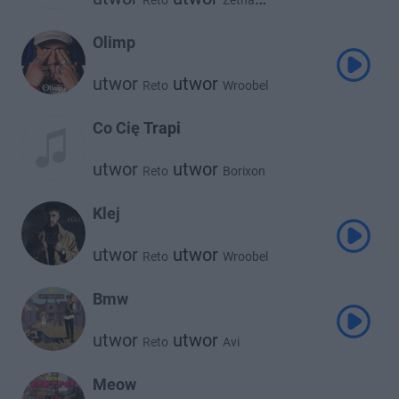
Reto
Zetha
utwor
utwor
Kronkel Dom
Wroobel
Olimp
utwor
utwor
Reto
Wroobel
Co Cię Trapi
utwor
utwor
Reto
Borixon
Klej
utwor
utwor
Reto
Wroobel
Bmw
utwor
utwor
Reto
Avi
Meow