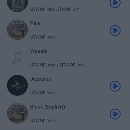
utwor
utwor
Reto
Qry
Paw
utwor
Reto
Wasabi
utwor
utwor
Deemz
Reto
utwor
Żabson
Jeździec
utwor
Reto
Blask (Explicit)
utwor
Reto