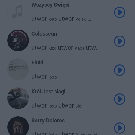
Wszyscy Święci
utwor
utwor
Reto
Polskii
utwor
Diable
Colosseum
utwor
utwor
utwor
Kizo
Kabe
utwor
utwor
Reto
Gruby Mielzky
Borixon
Fluid
utwor
Reto
Król Jest Nagi
utwor
utwor
Reto
Słoń
Sorry Dolores
utwor
utwor