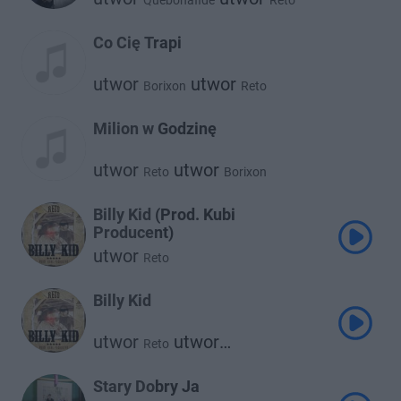
Quebonafide
Reto
Co Cię Trapi
utwor
utwor
Borixon
Reto
Milion w Godzinę
utwor
utwor
Reto
Borixon
Billy Kid (Prod. Kubi
Producent)
utwor
Reto
Billy Kid
utwor
utwor
Reto
Kubi Producent
Stary Dobry Ja