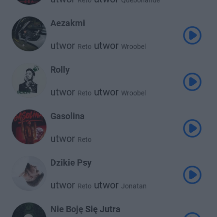
Reto
Quebonafide
Aezakmi
utwor
utwor
Reto
Wroobel
Rolly
utwor
utwor
Reto
Wroobel
Gasolina
utwor
Reto
Dzikie Psy
utwor
utwor
Reto
Jonatan
Nie Boję Się Jutra