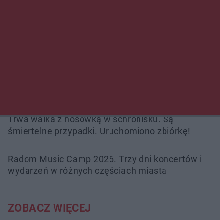
Policjanci z Przysuchy odnaleźli ciało 40-letniej
kobiety. Dwie osoby usłyszały zarzut
zabójstwa
Burze sparaliżowały region. Strażacy
interweniowali 58 razy
Trwa walka z nosówką w schronisku. Są
śmiertelne przypadki. Uruchomiono zbiórkę!
Radom Music Camp 2026. Trzy dni koncertów i
wydarzeń w różnych częściach miasta
ZOBACZ WIĘCEJ