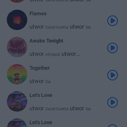
David Guetta
Sia
Flames
utwor
utwor
David Guetta
Sia
Awake Tonight
utwor
utwor
Afrojack
utwor
David Guetta
Sia
Together
utwor
Sia
Let's Love
utwor
utwor
David Guetta
Sia
Let's Love