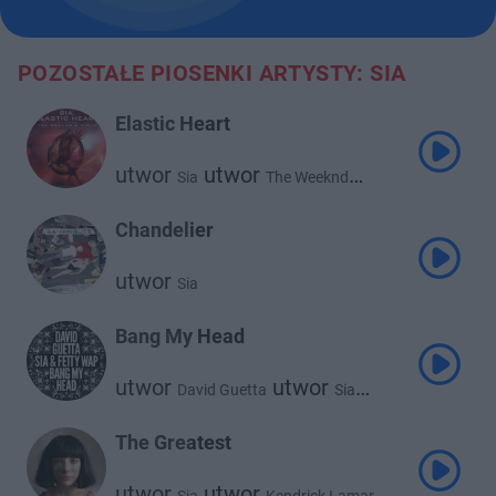
POZOSTAŁE PIOSENKI ARTYSTY: SIA
Elastic Heart
utwor
utwor
Sia
The Weeknd
utwor
Diplo
Chandelier
utwor
Sia
Bang My Head
utwor
utwor
David Guetta
Sia
utwor
Fetty Wap
The Greatest
utwor
utwor