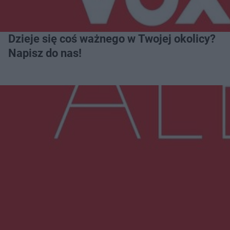
Dzieje się coś ważnego w Twojej okolicy?
Napisz do nas!
Więcej
NAJNOWSZE:
Trwa walka z nosówką w schronisku. Są
śmiertelne przypadki. Uruchomiono zbiórkę!
Radom Music Camp 2026. Trzy dni koncertów i
wydarzeń w różnych częściach miasta