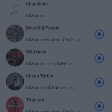
Chandelier
utwor
Sia
Beautiful People
utwor
utwor
David Guetta
Sia
Wild Ones
utwor
utwor
Flo Rida
Sia
Cheap Thrills
utwor
utwor
Sia
Sean Paul
Titanium
utwor
utwor