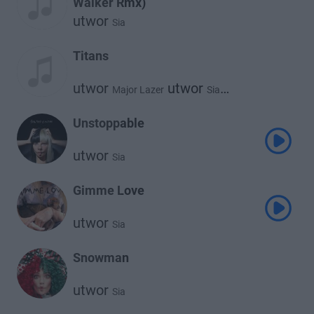
Walker Rmx)
utwor
Sia
Titans
utwor
utwor
Major Lazer
Sia
utwor
Labrinth
Unstoppable
utwor
Sia
Gimme Love
utwor
Sia
Snowman
utwor
Sia