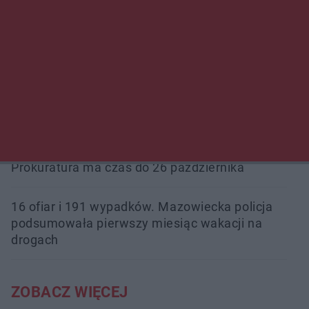
Przeglądy, których nie było. Korupcja i
fałszowanie dokumentów!
Beach Ball Radom na Borkach. Turniej otworzy
nowe boiska dla mieszkańców
Śledztwo w „Drzewnej” przedłużone.
Prokuratura ma czas do 26 października
16 ofiar i 191 wypadków. Mazowiecka policja
podsumowała pierwszy miesiąc wakacji na
drogach
ZOBACZ WIĘCEJ