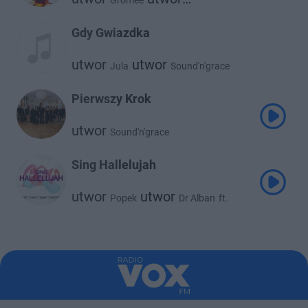
Gromee
Sound'n'grace
Gdy Gwiazdka
utwor
utwor
Jula
Sound'n'grace
Pierwszy Krok
utwor
Sound'n'grace
Sing Hallelujah
utwor
utwor
Popek
Dr Alban
ft.
utwor
utwor
Claysteer
Sound'n'grace