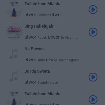
Zaśnieżone Miasta
utwor
utwor
Gromee
Sound'n'grace
Sing Hallelujah
utwor
utwor
Popek
Dr Alban
ft.
utwor
utwor
Claysteer
Sound'n'grace
Na Pewno
utwor
utwor
Tabb
Sound'n'grace
Bo Idą Święta
utwor
Sound'n'grace
Zaśnieżone Miasta
utwor
utwor