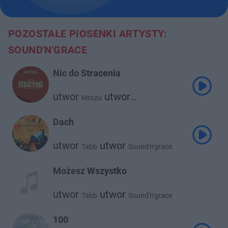
POZOSTAŁE PIOSENKI ARTYSTY:
SOUND'N'GRACE
Nic do Stracenia
utwor
utwor
Mrozu
Sound'n'grace
Dach
utwor
utwor
Tabb
Sound'n'grace
Możesz Wszystko
utwor
utwor
Tabb
Sound'n'grace
100