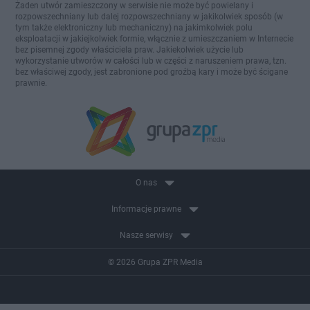
Żaden utwór zamieszczony w serwisie nie może być powielany i
rozpowszechniany lub dalej rozpowszechniany w jakikolwiek sposób (w
tym także elektroniczny lub mechaniczny) na jakimkolwiek polu
eksploatacji w jakiejkolwiek formie, włącznie z umieszczaniem w Internecie
bez pisemnej zgody właściciela praw. Jakiekolwiek użycie lub
wykorzystanie utworów w całości lub w części z naruszeniem prawa, tzn.
bez właściwej zgody, jest zabronione pod groźbą kary i może być ścigane
prawnie.
O nas
Informacje prawne
Nasze serwisy
© 2026 Grupa ZPR Media