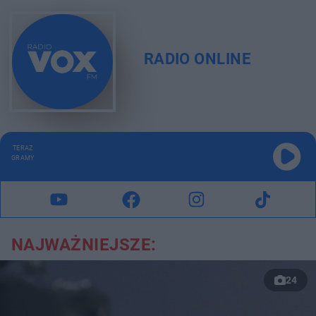
RADIO ONLINE
TERAZ
GRAMY
NAJWAŻNIEJSZE:
24