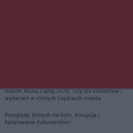
Policjanci z Przysuchy odnaleźli ciało 40-letniej
kobiety. Dwie osoby usłyszały zarzut
zabójstwa
Burze sparaliżowały region. Strażacy
interweniowali 58 razy
Trwa walka z nosówką w schronisku. Są
śmiertelne przypadki. Uruchomiono zbiórkę!
Radom Music Camp 2026. Trzy dni koncertów i
wydarzeń w różnych częściach miasta
Przeglądy, których nie było. Korupcja i
fałszowanie dokumentów!