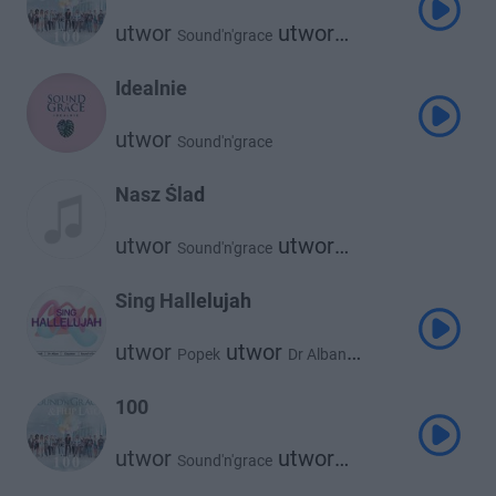
utwor
utwor
Sound'n'grace
Filip Lato
Idealnie
utwor
Sound'n'grace
Nasz Ślad
utwor
utwor
Sound'n'grace
Kamil Bednarek
Sing Hallelujah
utwor
utwor
Popek
Dr Alban
utwor
utwor
Claysteer
Sound'n'grace
100
utwor
utwor
Sound'n'grace
Filip Lato