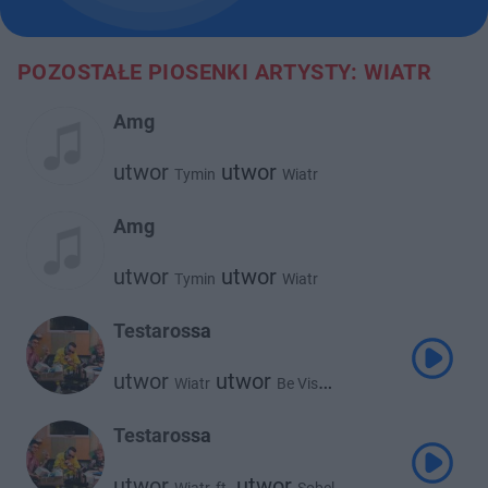
POZOSTAŁE PIOSENKI ARTYSTY: WIATR
Amg
utwor
utwor
Tymin
Wiatr
Amg
utwor
utwor
Tymin
Wiatr
Testarossa
utwor
utwor
Wiatr
Be Vis
utwor
Sobel
Testarossa
utwor
utwor