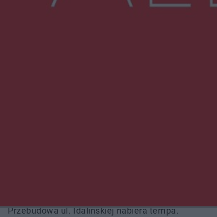
NAJNOWSZE:
Przeglądy, których nie było. Korupcja i
fałszowanie dokumentów!
Beach Ball Radom na Borkach. Turniej otworzy
nowe boiska dla mieszkańców
Śledztwo w „Drzewnej” przedłużone.
Prokuratura ma czas do 26 października
16 ofiar i 191 wypadków. Mazowiecka policja
podsumowała pierwszy miesiąc wakacji na
drogach
Przebudowa ul. Idalińskiej nabiera tempa.