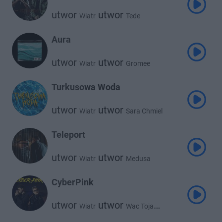
utwor
utwor
Wiatr
Tede
Aura
utwor
utwor
Wiatr
Gromee
Turkusowa Woda
utwor
utwor
Wiatr
Sara Chmiel
Teleport
utwor
utwor
Wiatr
Medusa
CyberPink
utwor
utwor
Wiatr
Wac Toja
utwor
Clearmind