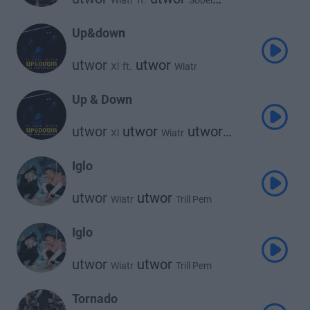
Wiatr
ft.
Sobel
utwor
Be Vis
Up&down
utwor
utwor
Xl
ft.
Wiatr
Up & Down
utwor
utwor
utwor
Xl
Wiatr
Kubi Producent
Iglo
utwor
utwor
Wiatr
Trill Pem
Iglo
utwor
utwor
Wiatr
Trill Pem
Tornado