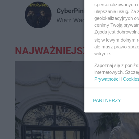
spersonalizowanych re
CyberPink
ulepszanie usług. Za
geolokalizacyjnych or
Wiatr
Wac Toja
Clearmind
cenimy Twoją prywatno
Zgoda jest dobrowoln
się w lewym dolnym r
ale masz prawo sprzec
NAJWAŻNIEJSZE:
witrynie.
Zapoznaj się z poniż
internetowych. Szcze
Prywatności
i
Cookie
PARTNERZY