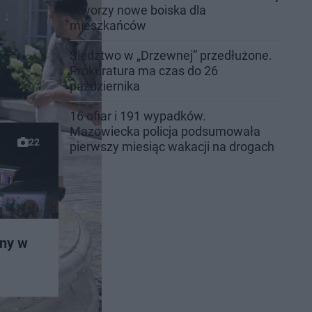
otworzy nowe boiska dla
mieszkańców
Śledztwo w „Drzewnej” przedłużone.
Prokuratura ma czas do 26
października
16 ofiar i 191 wypadków.
Mazowiecka policja podsumowała
22
pierwszy miesiąc wakacji na drogach
any w