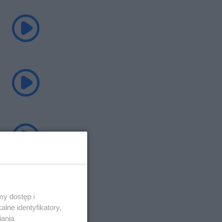
y dostęp i
lne identyfikatory,
iania