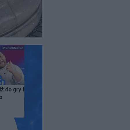
ź do gry i
o