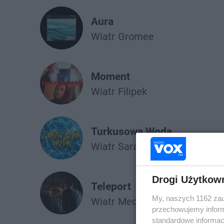
Aura
Wiatr
Gromee
Moment
Wiatr
Filipek
Turkusowa Woda
Wiatr
Sara Chmiel
Drogi Użytkow
Teleport
My, naszych 1162 zau
Wiatr
Medusa
przechowujemy informa
standardowe informac