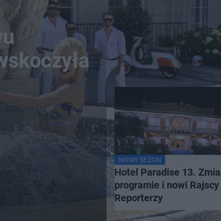
wu
 wskoczyła
NOWY SEZON
Hotel Paradise 13. Zmi
programie i nowi Rajscy
Reporterzy