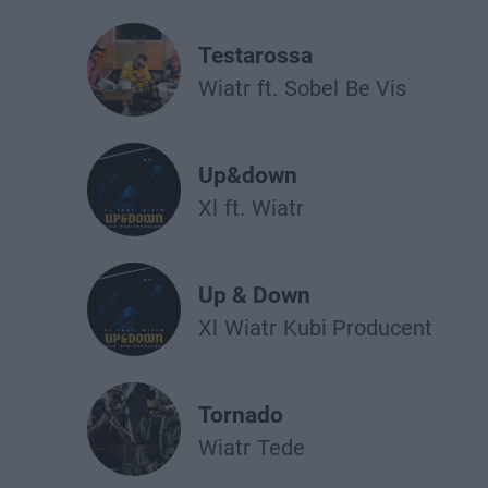
Testarossa
Wiatr
ft.
Sobel
Be Vis
Up&down
Xl
ft.
Wiatr
Up & Down
Xl
Wiatr
Kubi Producent
Tornado
Wiatr
Tede