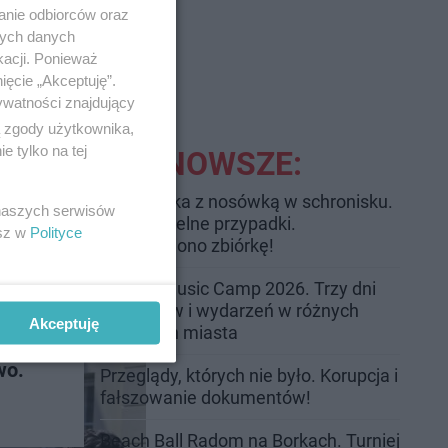
anie odbiorców oraz
nych danych
kacji. Ponieważ
ięcie „Akceptuję”.
ywatności znajdujący
ą zgody użytkownika,
 tylko na tej
NAJNOWSZE:
Trwa walka z nosówką w schronisku.
 naszych serwisów
Są śmiertelne przypadki.
esz w
Polityce
Uruchomiono zbiórkę!
Radom Music Camp 2026. Trzy dni
koncertów i wydarzeń w różnych
Akceptuję
częściach miasta
wo.
Przeglądy, których nie było. Korupcja i
fałszowanie dokumentów!
Beach Ball Radom na Borkach. Turniej