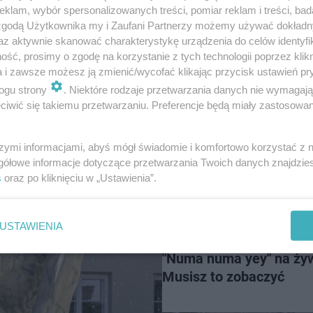
klam, wybór spersonalizowanych treści, pomiar reklam i treści, bad
 zgodą Użytkownika my i Zaufani Partnerzy możemy używać dokład
az aktywnie skanować charakterystykę urządzenia do celów identyfi
ść, prosimy o zgodę na korzystanie z tych technologii poprzez klikn
a i zawsze możesz ją zmienić/wycofać klikając przycisk ustawień pr
ogu strony
. Niektóre rodzaje przetwarzania danych nie wymagaj
iwić się takiemu przetwarzaniu. Preferencje będą miały zastosowanie
szymi informacjami, abyś mógł świadomie i komfortowo korzystać z
45
gółowe informacje dotyczące przetwarzania Twoich danych znajdzi
s
oraz po kliknięciu w „Ustawienia”.
USTAWIENIA
NASZ PATRONAT
"Numa numa yey" na ży
Musisz to zobaczyć