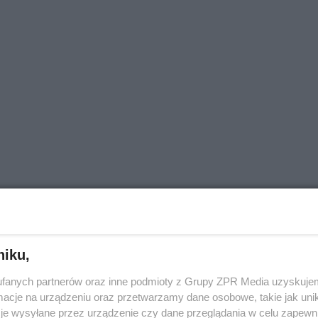
niku,
fanych partnerów oraz inne podmioty z Grupy ZPR Media uzyskujem
cje na urządzeniu oraz przetwarzamy dane osobowe, takie jak unika
je wysyłane przez urządzenie czy dane przeglądania w celu zapewn