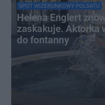
SPOT WIZERUNKOWY POLSATU
Helena Englert zno
zaskakuje. Aktorka
do fontanny