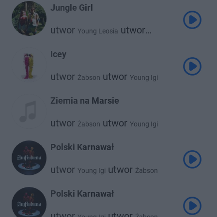
Jungle Girl
utwor
utwor
Young Leosia
Żabson
Icey
utwor
utwor
Żabson
Young Igi
Ziemia na Marsie
utwor
utwor
Żabson
Young Igi
Polski Karnawał
utwor
utwor
Young Igi
Żabson
Polski Karnawał
utwor
utwor