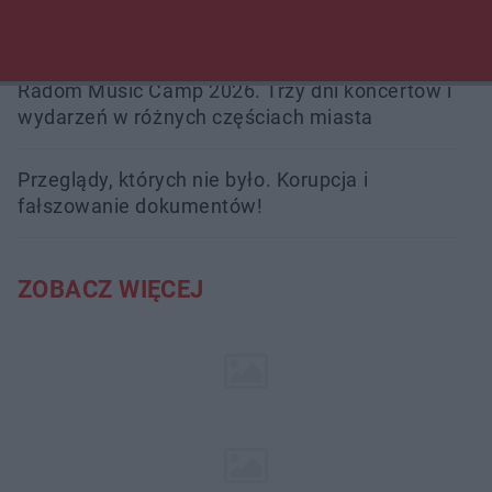
Trwa walka z nosówką w schronisku. Są
śmiertelne przypadki. Uruchomiono zbiórkę!
Radom Music Camp 2026. Trzy dni koncertów i
wydarzeń w różnych częściach miasta
Przeglądy, których nie było. Korupcja i
fałszowanie dokumentów!
ZOBACZ WIĘCEJ