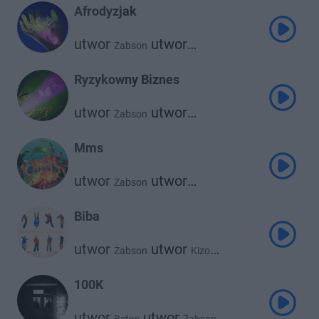
Afrodyzjak
utwor
utwor
Żabson
Kronkel Dom
Ryzykowny Biznes
utwor
utwor
Żabson
Kronkel Dom
Mms
utwor
utwor
Żabson
Kronkel Dom
Biba
utwor
utwor
Żabson
Kizo
utwor
Kronkel Dom
100K
utwor
utwor