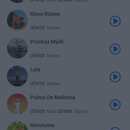
Beteo
Żabson
Klasa Biznes
utwor
Żabson
Przekaz Myśli
utwor
Żabson
Lola
utwor
Żabson
Palma De Mallorca
utwor
utwor
Mata
Żabson
Nieistotne