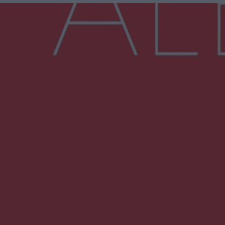
Więcej
NAJNOWSZE:
Zmiany i przesunięcia remontu bulwaru w
Gorzowie. Dlaczego?
Policjanci z Przysuchy odnaleźli ciało 40-letniej
kobiety. Dwie osoby usłyszały zarzut
zabójstwa
Burze sparaliżowały region. Strażacy
interweniowali 58 razy