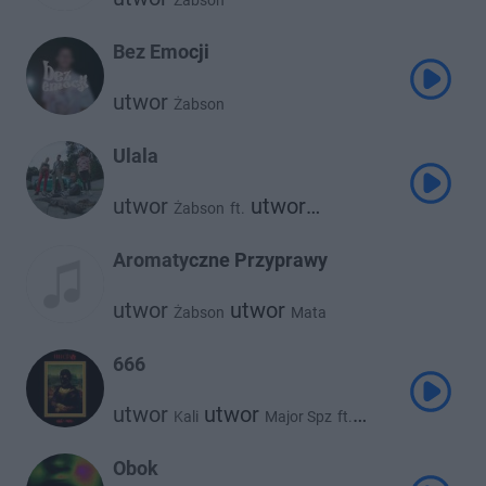
Żabson
Bez Emocji
utwor
Żabson
Ulala
utwor
utwor
Żabson
ft.
utwor
Young Leosia
Beteo
utwor
Borucci
Aromatyczne Przyprawy
utwor
utwor
Żabson
Mata
666
utwor
utwor
Kali
Major Spz
ft.
utwor
utwor
Kabe
Żabson
utwor
Sir Mich
Obok