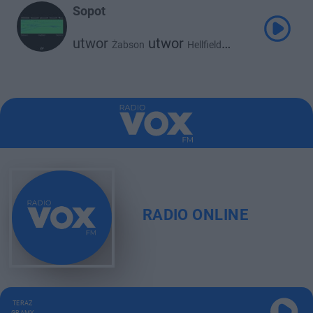
Sopot
utwor
utwor
Żabson
Hellfield
utwor
Sentino
RADIO ONLINE
TERAZ