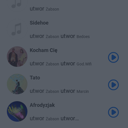
utwor
Żabson
Sidehoe
utwor
utwor
Żabson
Bedoes
Kocham Cię
utwor
utwor
Żabson
God.Wifi
Tato
utwor
utwor
Żabson
Marcin
Afrodyzjak
utwor
utwor
Żabson
Kronkel Dom