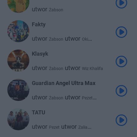
utwor
Żabson
Fakty
utwor
utwor
Żabson
Oki
utwor
utwor
Pezet
Młody West
utwor
God.Wifi
Klasyk
utwor
utwor
Żabson
Wiz Khalifa
Guardian Angel Ultra Max
utwor
utwor
Żabson
Pezet
utwor
utwor
God.Wifi
Asster
TATU
utwor
utwor
Pezet
Zalia
utwor
Żabson