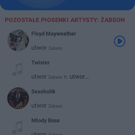
POZOSTAŁE PIOSENKI ARTYSTY: ŻABSON
Floyd Mayweather
utwor
Żabson
Twister
utwor
utwor
Żabson
ft.
Young Multi
Sexoholik
utwor
Żabson
Młody Boss
utwor