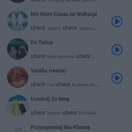
Young Igi
Żabson
Nie Mam Czasu na Wakacje
utwor
utwor
Żabson
Waima
utwor
utwor
Pedro
Francis
Do Tańca
utwor
utwor
Malik Montana
Żabson
Vanilla /remix/
utwor
utwor
Friz
Przemek.Pro
utwor
Żabson
Ucieknij Ze Mną
utwor
utwor
Żabson
DZIARMA
Przynajmniej Nie Kłamię