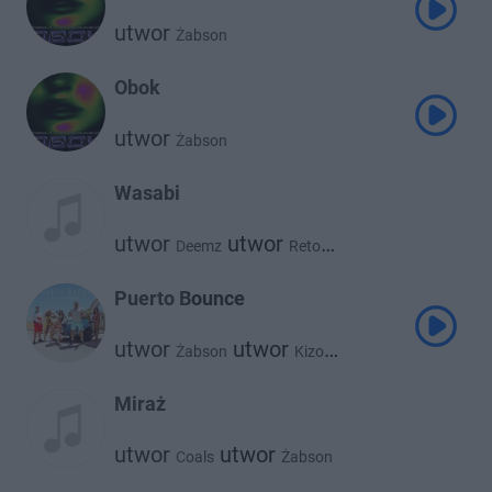
utwor
Żabson
Obok
utwor
Żabson
Wasabi
utwor
utwor
Deemz
Reto
utwor
Żabson
Puerto Bounce
utwor
utwor
Żabson
Kizo
utwor
utwor
Zetha
Vladimir Cauchemar
Miraż
utwor
utwor
Coals
Żabson