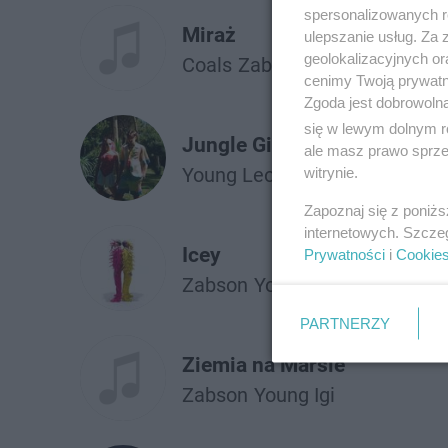
spersonalizowanych re
Miraż
ulepszanie usług. Za
geolokalizacyjnych or
Coals
Żabson
cenimy Twoją prywatno
Zgoda jest dobrowoln
się w lewym dolnym r
Jungle Girl
ale masz prawo sprzec
Young Leosia
Żabson
witrynie.
Zapoznaj się z poniż
internetowych. Szcze
Icey
Prywatności
i
Cookie
Żabson
Young Igi
PARTNERZY
Ziemia na Marsie
Żabson
Young Igi