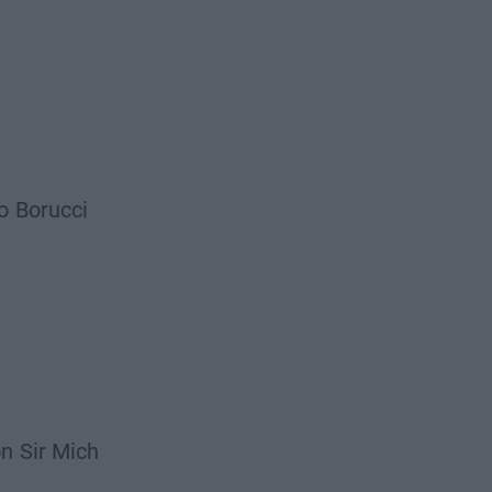
o
Borucci
on
Sir Mich