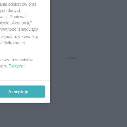
anie odbiorców oraz
nych danych
kacji. Ponieważ
ięcie „Akceptuję”.
ywatności znajdujący
ą zgody użytkownika,
 tylko na tej
 naszych serwisów
esz w
Polityce
Akceptuję