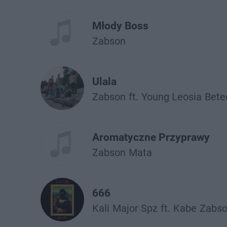
Młody Boss
Żabson
Ulala
Żabson
ft.
Young Leosia
Bete
Aromatyczne Przyprawy
Żabson
Mata
666
Kali
Major Spz
ft.
Kabe
Żabs