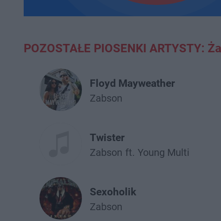
POZOSTAŁE PIOSENKI ARTYSTY: Ż
Floyd Mayweather
Żabson
Twister
Żabson
ft.
Young Multi
Sexoholik
Żabson