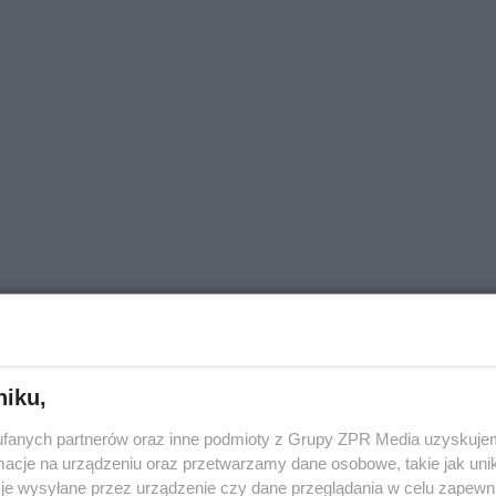
niku,
fanych partnerów oraz inne podmioty z Grupy ZPR Media uzyskujem
 Cauchemar
cje na urządzeniu oraz przetwarzamy dane osobowe, takie jak unika
je wysyłane przez urządzenie czy dane przeglądania w celu zapewn