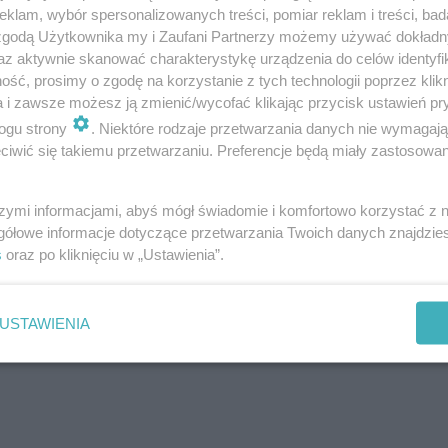
klam, wybór spersonalizowanych treści, pomiar reklam i treści, bad
 zgodą Użytkownika my i Zaufani Partnerzy możemy używać dokład
az aktywnie skanować charakterystykę urządzenia do celów identyfi
ść, prosimy o zgodę na korzystanie z tych technologii poprzez klikn
a i zawsze możesz ją zmienić/wycofać klikając przycisk ustawień pr
ogu strony
. Niektóre rodzaje przetwarzania danych nie wymagaj
iwić się takiemu przetwarzaniu. Preferencje będą miały zastosowanie
szymi informacjami, abyś mógł świadomie i komfortowo korzystać z
gółowe informacje dotyczące przetwarzania Twoich danych znajdzi
s
oraz po kliknięciu w „Ustawienia”.
USTAWIENIA