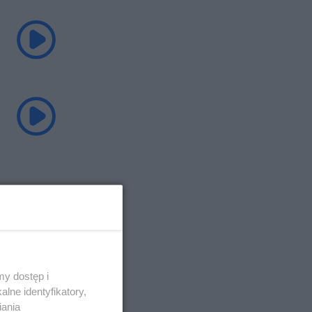
y dostęp i
lne identyfikatory,
iania