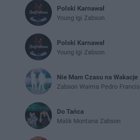
Polski Karnawał
Young Igi
Żabson
Polski Karnawał
Young Igi
Żabson
Nie Mam Czasu na Wakacje
Żabson
Waima
Pedro
Francis
Do Tańca
Malik Montana
Żabson