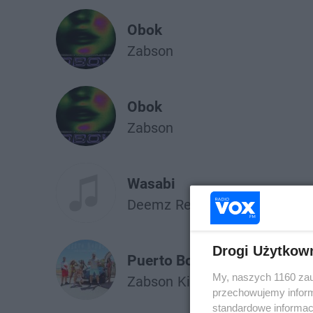
Obok
Żabson
Obok
Żabson
Wasabi
Deemz
Reto
Żabson
Drogi Użytkow
Puerto Bounce
My, naszych 1160 zau
Żabson
Kizo
Zetha
Vladimir
przechowujemy informa
standardowe informac