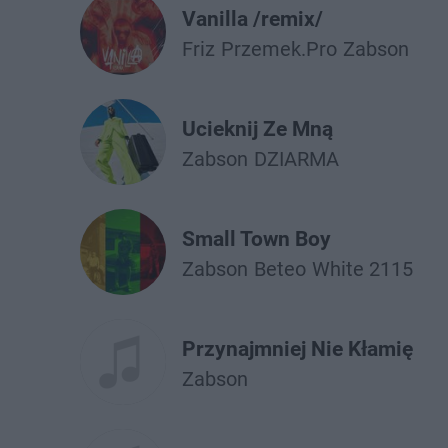
Vanilla /remix/
Friz
Przemek.Pro
Żabson
Ucieknij Ze Mną
Żabson
DZIARMA
Small Town Boy
Żabson
Beteo
White 2115
Przynajmniej Nie Kłamię
Żabson