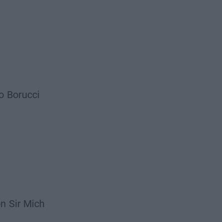
o
Borucci
on
Sir Mich