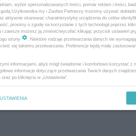
klam, wybór spersonalizowanych treści, pomiar reklam i treści, bad
 zgodą Użytkownika my i Zaufani Partnerzy możemy używać dokład
az aktywnie skanować charakterystykę urządzenia do celów identyfi
ść, prosimy o zgodę na korzystanie z tych technologii poprzez klikn
a i zawsze możesz ją zmienić/wycofać klikając przycisk ustawień pr
ogu strony
. Niektóre rodzaje przetwarzania danych nie wymagaj
iwić się takiemu przetwarzaniu. Preferencje będą miały zastosowanie
szymi informacjami, abyś mógł świadomie i komfortowo korzystać z
gółowe informacje dotyczące przetwarzania Twoich danych znajdzi
s
oraz po kliknięciu w „Ustawienia”.
USTAWIENIA