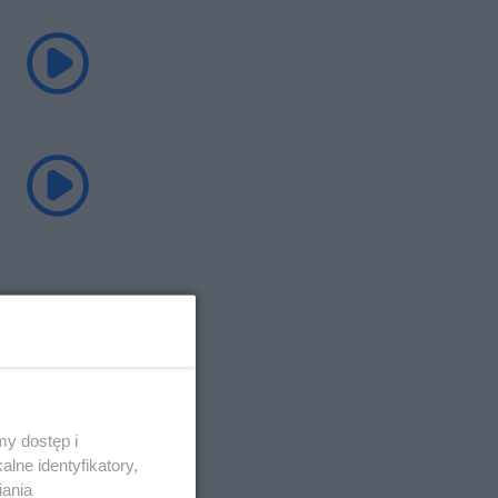
y dostęp i
lne identyfikatory,
iania