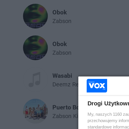
Obok
Żabson
Obok
Żabson
Wasabi
Deemz
Reto
Żabson
Drogi Użytkow
Puerto Bounce
My, naszych 1160 zau
Żabson
Kizo
Zetha
Vladimir
przechowujemy informa
standardowe informac