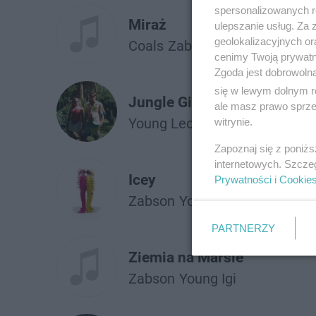
spersonalizowanych re
Miraż
ulepszanie usług. Za
geolokalizacyjnych or
Coals
Żabson
cenimy Twoją prywatno
Zgoda jest dobrowoln
się w lewym dolnym r
Jungle Girl
ale masz prawo sprzec
Young Leosia
Żabson
witrynie.
Zapoznaj się z poniż
internetowych. Szcze
Icey
Prywatności
i
Cookie
Żabson
Young Igi
PARTNERZY
Ziemia na Marsie
Żabson
Young Igi