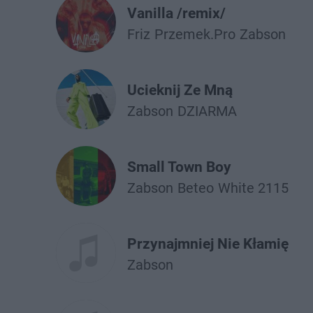
Vanilla /remix/
Friz
Przemek.Pro
Żabson
Ucieknij Ze Mną
Żabson
DZIARMA
Small Town Boy
Żabson
Beteo
White 2115
Przynajmniej Nie Kłamię
Żabson