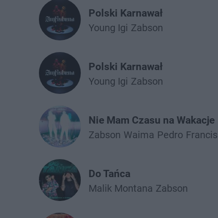
Polski Karnawał
Young Igi
Żabson
Polski Karnawał
Young Igi
Żabson
Nie Mam Czasu na Wakacje
Żabson
Waima
Pedro
Francis
Do Tańca
Malik Montana
Żabson