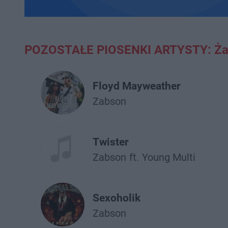
POZOSTAŁE PIOSENKI ARTYSTY: Ż
Floyd Mayweather
Żabson
Twister
Żabson
ft.
Young Multi
Sexoholik
Żabson