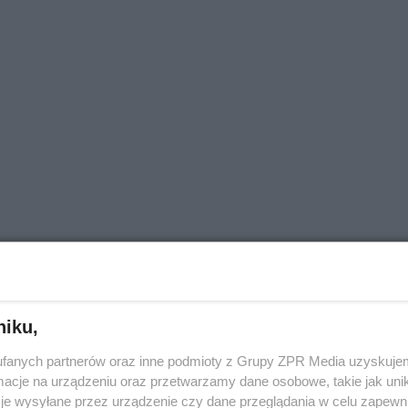
niku,
fanych partnerów oraz inne podmioty z Grupy ZPR Media uzyskujem
 Cauchemar
cje na urządzeniu oraz przetwarzamy dane osobowe, takie jak unika
je wysyłane przez urządzenie czy dane przeglądania w celu zapewn