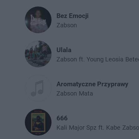
Bez Emocji
Żabson
Ulala
Żabson
ft.
Young Leosia
Bete
Aromatyczne Przyprawy
Żabson
Mata
666
Kali
Major Spz
ft.
Kabe
Żabs