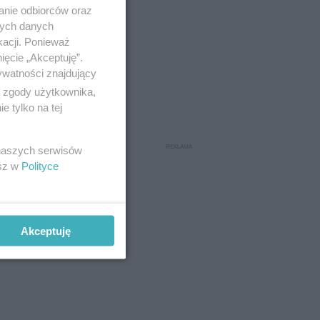
anie odbiorców oraz
nych danych
kacji. Ponieważ
ięcie „Akceptuję”.
ywatności znajdujący
ą zgody użytkownika,
 tylko na tej
 naszych serwisów
esz w
Polityce
Akceptuję