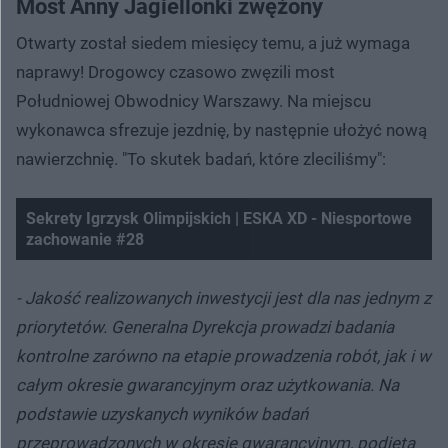
Most Anny Jagiellonki zwężony
Otwarty został siedem miesięcy temu, a już wymaga
naprawy! Drogowcy czasowo zwęzili most
Południowej Obwodnicy Warszawy. Na miejscu
wykonawca sfrezuje jezdnię, by następnie ułożyć nową
nawierzchnię. "To skutek badań, które zleciliśmy":
Sekrety Igrzysk Olimpijskich | ESKA XD - Niesportowe
zachowanie #28
Nie można odtworzyć wideo
Spróbuj ponownie
- Jakość realizowanych inwestycji jest dla nas jednym z
priorytetów. Generalna Dyrekcja prowadzi badania
kontrolne zarówno na etapie prowadzenia robót, jak i w
całym okresie gwarancyjnym oraz użytkowania. Na
podstawie uzyskanych wyników badań
przeprowadzonych w okresie gwarancyjnym, podjęta