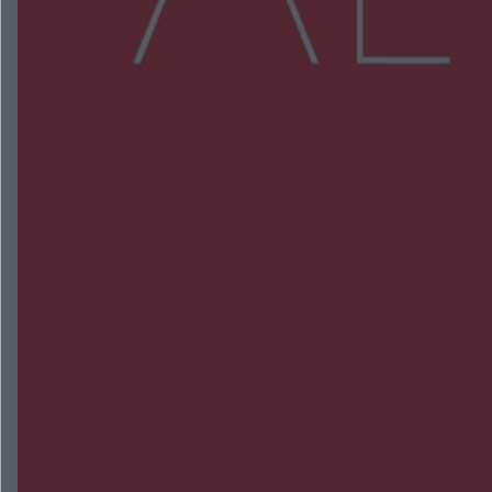
NAJNOWSZE:
Wsola: Renault uderzyło w słup i stanął w
płomieniach. 49-latek trafił do szpitala
Zmiany i przesunięcia remontu bulwaru w
Gorzowie. Dlaczego?
Policjanci z Przysuchy odnaleźli ciało 40-letniej
kobiety. Dwie osoby usłyszały zarzut zabójstwa
Burze sparaliżowały region. Strażacy
interweniowali 58 razy