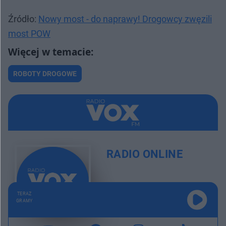
Źródło:
Nowy most - do naprawy! Drogowcy zwęzili
most POW
ROBOTY DROGOWE
RADIO ONLINE
TERAZ
GRAMY