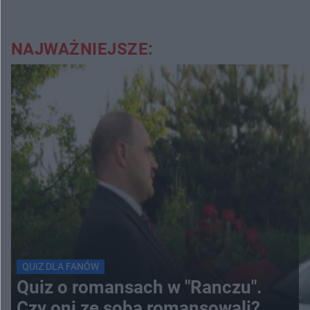
NAJWAŻNIEJSZE:
QUIZ DLA FANÓW
Quiz o romansach w "Ranczu".
Czy oni ze sobą romansowali?