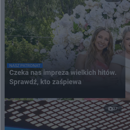
NASZ PATRONAT
Czeka nas impreza wielkich hitów.
Sprawdź, kto zaśpiewa
27