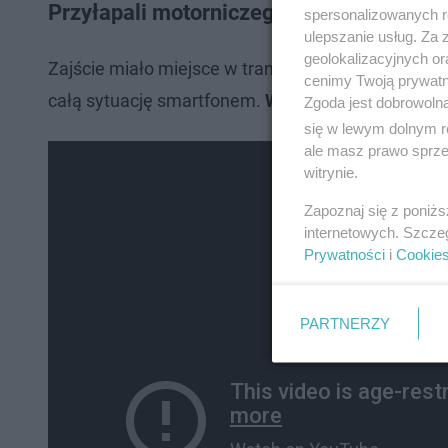
Przyłapali motorniczego na oglądaniu fi
spersonalizowanych re
ulepszanie usług. Za
geolokalizacyjnych or
Zajście miało miejsce w tramwaju linii 25. Jako pi
cenimy Twoją prywatno
całą sytuację smartfonem.
Wideo poniżej.
Zgoda jest dobrowoln
się w lewym dolnym r
ale masz prawo sprzec
witrynie.
Zapoznaj się z poniż
internetowych. Szcze
Prywatności
i
Cookie
PARTNERZY