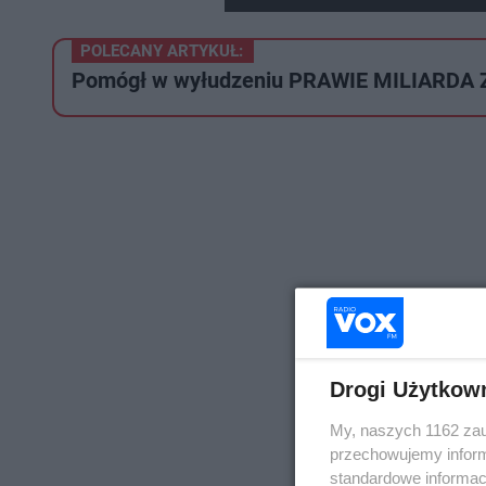
POLECANY ARTYKUŁ:
Pomógł w wyłudzeniu PRAWIE MILIARDA ZŁ
Drogi Użytkow
My, naszych 1162 zau
przechowujemy informa
standardowe informac