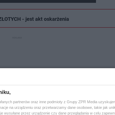
OTYCH - jest akt oskarżenia
niku,
fanych partnerów oraz inne podmioty z Grupy ZPR Media uzyskujem
cje na urządzeniu oraz przetwarzamy dane osobowe, takie jak unika
je wysyłane przez urządzenie czy dane przeglądania w celu zapewn