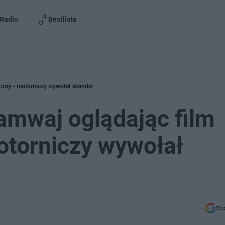
Radio
Bestlista
iczny - motorniczy wywołał skandal
amwaj oglądając film
otorniczy wywołał
Do