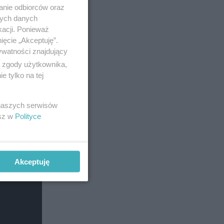
anie odbiorców oraz
nych danych
kacji. Ponieważ
z nagrał
ięcie „Akceptuję”.
ywatności znajdujący
ą zgody użytkownika,
 tylko na tej
 naszych serwisów
esz w
Polityce
Akceptuję