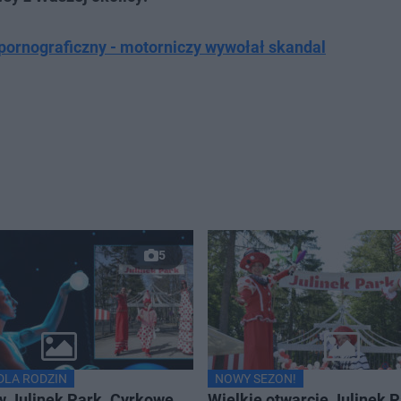
pornograficzny - motorniczy wywołał skandal
5
LA RODZIN
NOWY SEZON!
 Julinek Park. Cyrkowe
Wielkie otwarcie Julinek 