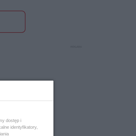
y dostęp i
lne identyfikatory,
iania