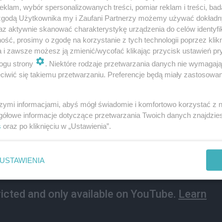
lmu porno - WIDEO
klam, wybór spersonalizowanych treści, pomiar reklam i treści, bad
 zgodą Użytkownika my i Zaufani Partnerzy możemy używać dokład
az aktywnie skanować charakterystykę urządzenia do celów identyfi
erwszy donosił o nim serwis goniec.pl, którego dziennikar
ść, prosimy o zgodę na korzystanie z tych technologii poprzez klikn
a i zawsze możesz ją zmienić/wycofać klikając przycisk ustawień pr
ogu strony
. Niektóre rodzaje przetwarzania danych nie wymagaj
iwić się takiemu przetwarzaniu. Preferencje będą miały zastosowanie
szymi informacjami, abyś mógł świadomie i komfortowo korzystać z
gółowe informacje dotyczące przetwarzania Twoich danych znajdzi
s
oraz po kliknięciu w „Ustawienia”.
USTAWIENIA