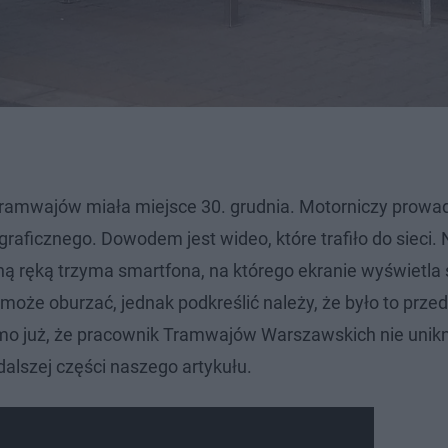
tramwajów miała miejsce 30. grudnia. Motorniczy prowa
raficznego. Dowodem jest wideo, które trafiło do sieci. 
ną ręką trzyma smartfona, na którego ekranie wyświetla 
oże oburzać, jednak podkreślić należy, że było to prze
mo już, że pracownik Tramwajów Warszawskich nie unik
alszej części naszego artykułu.