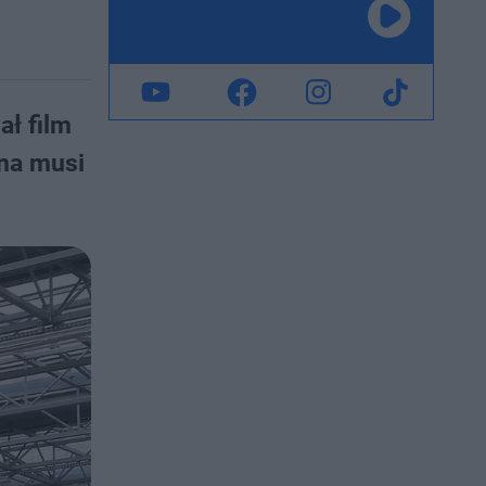
ł film
zna musi