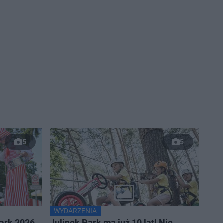
5
5
WYDARZENIA
Park 2026.
Julinek Park ma już 10 lat! Nie