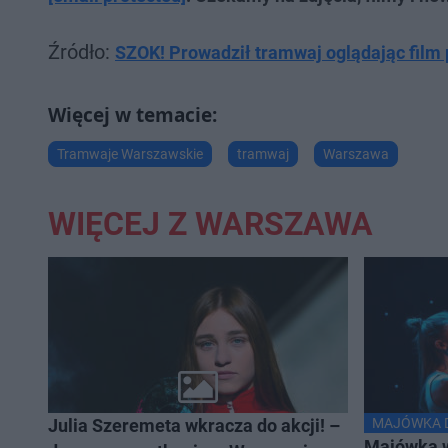
Źródło:
SZOK! Prowadził tramwaj oglądając film 
Tramwaje Warszawskie
tramwaj
Warszawa
WIĘCEJ Z WARSZAWA
Julia Szeremeta wkracza do akcji! –
MAJÓWKA D
Majówka w