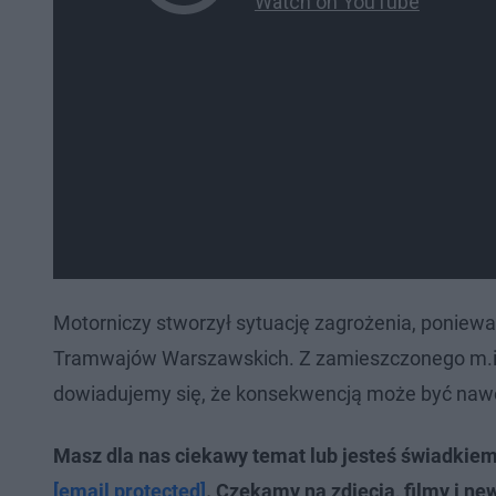
Motorniczy stworzył sytuację zagrożenia, ponieważ
Tramwajów Warszawskich. Z zamieszczonego m.in.
dowiadujemy się, że konsekwencją może być nawet
Masz dla nas ciekawy temat lub jesteś świadkie
[email protected]
. Czekamy na zdjęcia, filmy i ne