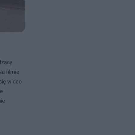
dzący
Na filmie
się wideo
de
nie