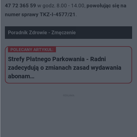
47 72 365 59
w godz. 8.00 - 14.00,
powołując się na
numer sprawy TKZ-I-4577/21
.
Poradnik Zdrowie - Zmęczenie
Nie można odtworzyć wideo
Spróbuj ponownie
POLECANY ARTYKUŁ:
Strefy Płatnego Parkowania - Radni
zadecydują o zmianach zasad wydawania
abonam…