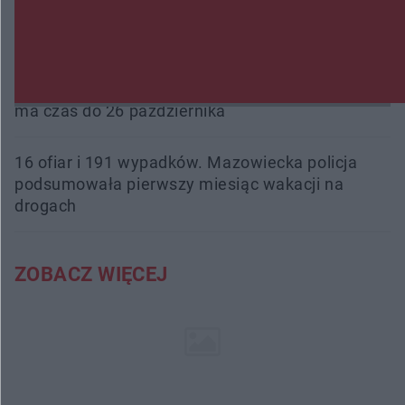
Beach Ball Radom na Borkach. Turniej otworzy
nowe boiska dla mieszkańców
Śledztwo w „Drzewnej” przedłużone. Prokuratura
ma czas do 26 października
16 ofiar i 191 wypadków. Mazowiecka policja
podsumowała pierwszy miesiąc wakacji na
drogach
ZOBACZ WIĘCEJ