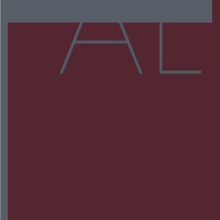
Więcej
NAJNOWSZE:
Trwa walka z nosówką w schronisku. Są
śmiertelne przypadki. Uruchomiono zbiórkę!
Radom Music Camp 2026. Trzy dni koncertów i
wydarzeń w różnych częściach miasta
Przeglądy, których nie było. Korupcja i
fałszowanie dokumentów!