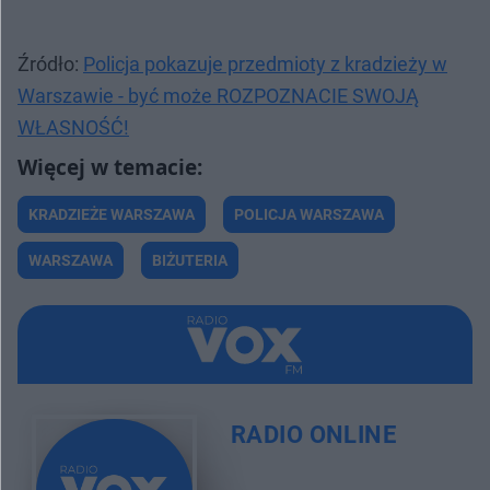
Źródło:
Policja pokazuje przedmioty z kradzieży w
Warszawie - być może ROZPOZNACIE SWOJĄ
WŁASNOŚĆ!
KRADZIEŻE WARSZAWA
POLICJA WARSZAWA
WARSZAWA
BIŻUTERIA
RADIO ONLINE