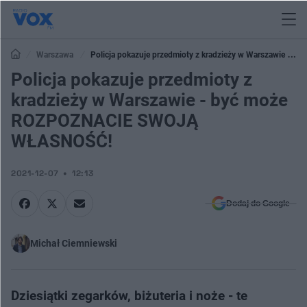
Warszawa
Policja pokazuje przedmioty z kradzieży w Warszawie -
być może ROZPOZNACIE SWOJĄ WŁASNOŚĆ!
Policja pokazuje przedmioty z
kradzieży w Warszawie - być może
ROZPOZNACIE SWOJĄ
WŁASNOŚĆ!
2021-12-07
12:13
Dodaj do Google
Michał Ciemniewski
Dziesiątki zegarków, biżuteria i noże - te