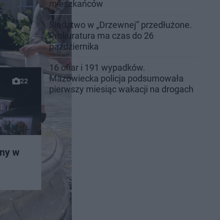
mieszkańców
Śledztwo w „Drzewnej” przedłużone.
Prokuratura ma czas do 26
października
16 ofiar i 191 wypadków.
Mazowiecka policja podsumowała
22
pierwszy miesiąc wakacji na drogach
any w