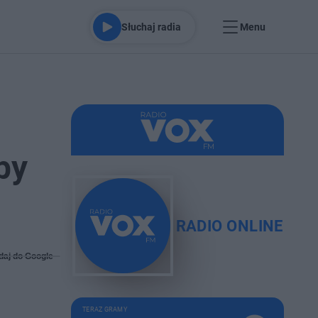
Słuchaj radia
Menu
by
RADIO ONLINE
daj do Google
TERAZ GRAMY