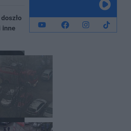
j doszło
 inne