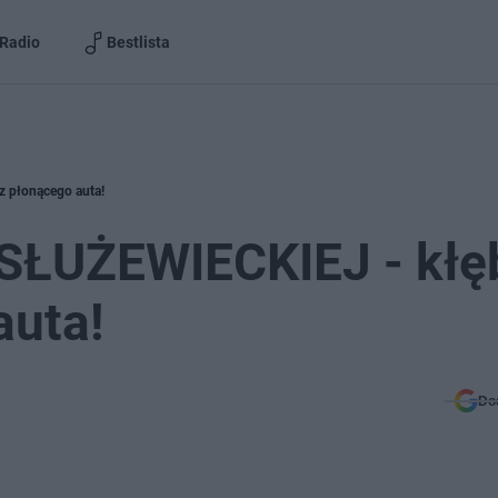
Radio
Bestlista
 płonącego auta!
SŁUŻEWIECKIEJ - kłę
auta!
Do