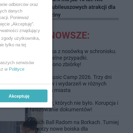
anie odbiorców oraz
 wraca do
przegap jubileuszowych atrakcji dla
nych danych
cji
całej rodziny
kacji. Ponieważ
ięcie „Akceptuję”.
ywatności znajdujący
NAJNOWSZE:
ą zgody użytkownika,
 tylko na tej
Trwa walka z nosówką w schronisku.
Są śmiertelne przypadki.
 naszych serwisów
Uruchomiono zbiórkę!
esz w
Polityce
Radom Music Camp 2026. Trzy dni
koncertów i wydarzeń w różnych
częściach miasta
Akceptuję
wo.
Przeglądy, których nie było. Korupcja i
fałszowanie dokumentów!
Beach Ball Radom na Borkach. Turniej
otworzy nowe boiska dla