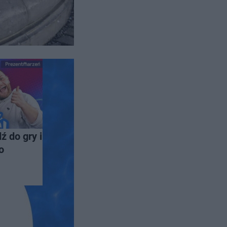
ź do gry i
o