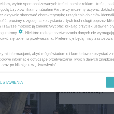
klam, wybór spersonalizowanych treści, pomiar reklam i treści, bad
i kilkadziesiąt atrakcji w
Słynny obiekt rozrywkowy
 zgodą Użytkownika my i Zaufani Partnerzy możemy używać dokład
ejscu
swoich największych trady
az aktywnie skanować charakterystykę urządzenia do celów identyfi
ść, prosimy o zgodę na korzystanie z tych technologii poprzez klikn
a i zawsze możesz ją zmienić/wycofać klikając przycisk ustawień pr
ogu strony
. Niektóre rodzaje przetwarzania danych nie wymagaj
iwić się takiemu przetwarzaniu. Preferencje będą miały zastosowanie
45
szymi informacjami, abyś mógł świadomie i komfortowo korzystać z
gółowe informacje dotyczące przetwarzania Twoich danych znajdzi
s
oraz po kliknięciu w „Ustawienia”.
NASZ PATRONAT
USTAWIENIA
"Numa numa yey" na ży
Musisz to zobaczyć