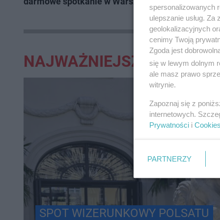
darmowe spotkanie w Warszawie
spersonalizowanych re
widowiska 
ulepszanie usług. Za
jednym mi
geolokalizacyjnych or
cenimy Twoją prywatno
Zgoda jest dobrowoln
NAJWAŻNIEJSZE:
się w lewym dolnym r
ale masz prawo sprzec
witrynie.
Zapoznaj się z poniż
internetowych. Szcze
Prywatności
i
Cookie
PARTNERZY
SPOT WIZERUNKOWY POLSATU