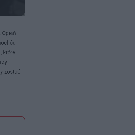
. Ogień
amochód
 której
rzy
ły zostać
.