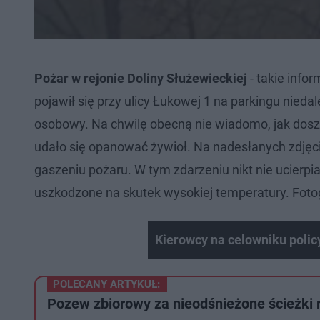
Pożar w rejonie Doliny Służewieckiej
- takie info
pojawił się przy ulicy Łukowej 1 na parkingu nie
osobowy. Na chwilę obecną nie wiadomo, jak doszł
udało się opanować żywioł. Na nadesłanych zdjęc
gaszeniu pożaru. W tym zdarzeniu nikt nie ucierp
uszkodzone na skutek wysokiej temperatury. Fotog
Kierowcy na celowniku poli
POLECANY ARTYKUŁ:
Pozew zbiorowy za nieodśnieżone ścieżki