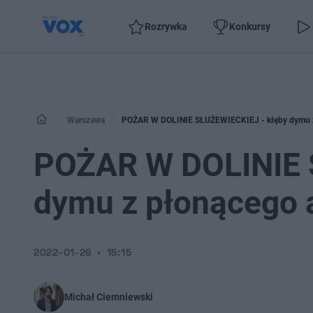
Rozrywka
Konkursy
Warszawa
POŻAR W DOLINIE SŁUŻEWIECKIEJ - kłęby dymu z
POŻAR W DOLINIE 
dymu z płonącego 
2022-01-26
15:15
Michał Ciemniewski