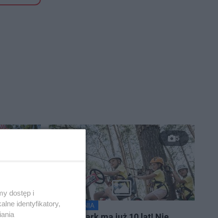
5
5
y dostęp i
lne identyfikatory,
WYDARZENIA
iania
Park 2026.
Julinek Park ma już 10 lat! Nie