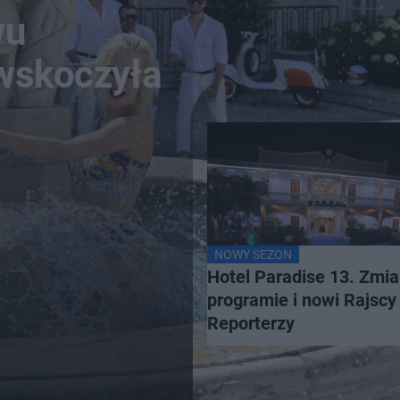
wu
 wskoczyła
NOWY SEZON
Hotel Paradise 13. Zmi
programie i nowi Rajscy
Reporterzy