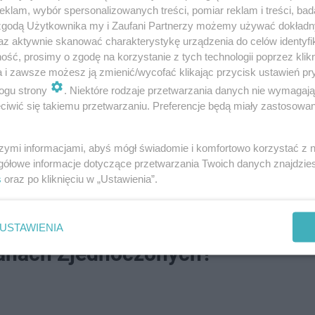
klam, wybór spersonalizowanych treści, pomiar reklam i treści, bad
 Paluchu". Wolontariusze je krytykują
 zgodą Użytkownika my i Zaufani Partnerzy możemy używać dokład
az aktywnie skanować charakterystykę urządzenia do celów identyfi
ść, prosimy o zgodę na korzystanie z tych technologii poprzez klikn
a i zawsze możesz ją zmienić/wycofać klikając przycisk ustawień pr
ogu strony
. Niektóre rodzaje przetwarzania danych nie wymagaj
iwić się takiemu przetwarzaniu. Preferencje będą miały zastosowanie
ngi.
- Okres przygotowawczy też pokazał, że nasi zawod
iskiem. To jest bardzo ważne. Zatem myślę, że w tym kier
szymi informacjami, abyś mógł świadomie i komfortowo korzystać z
entalna naszej drużyny pociągnie nas do tego, żeby zdo
gółowe informacje dotyczące przetwarzania Twoich danych znajdzi
s
oraz po kliknięciu w „Ustawienia”.
ch.
USTAWIENIA
tanach Zjednoczonych?