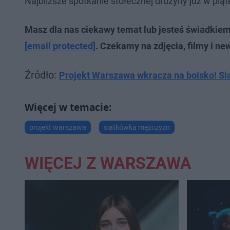
Najbliższe spotkanie stołecznej drużyny już w pią
Masz dla nas ciekawy temat lub jesteś świadkie
[email protected]
. Czekamy na zdjęcia, filmy i ne
Źródło:
Projekt Warszawa wkracza na boisko! Sia
projekt warszawa
siatkówka mężczyzn
WIĘCEJ Z WARSZAWA