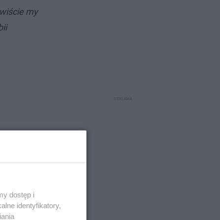
ywiście my
ii
y dostęp i
lne identyfikatory,
iania