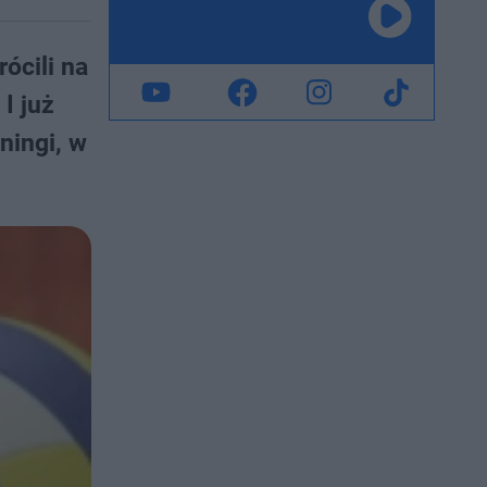
ócili na
I już
ningi, w