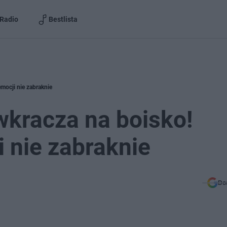
Radio
Bestlista
mocji nie zabraknie
wkracza na boisko!
i nie zabraknie
Do