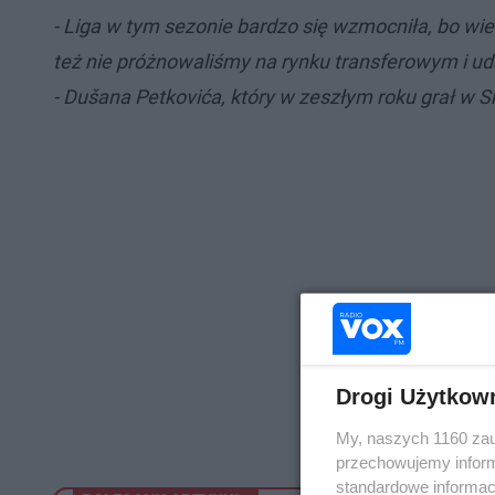
- Liga w tym sezonie bardzo się wzmocniła, bo w
też nie próżnowaliśmy na rynku transferowym i ud
- Dušana Petkovića, który w zeszłym roku grał w 
Drogi Użytkow
My, naszych 1160 zau
przechowujemy informa
standardowe informac