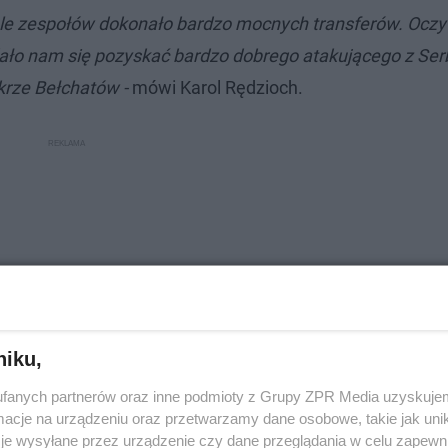
iele zespołów dokonało bardzo mocnych transferów. Ocz
ało nam się pozyskać bardzo dobrego atakującego z Serb
Skrze Bełchatów -
mówi Karol Rędzioch.
niku,
fanych partnerów oraz inne podmioty z Grupy ZPR Media uzyskujem
cje na urządzeniu oraz przetwarzamy dane osobowe, takie jak unika
je wysyłane przez urządzenie czy dane przeglądania w celu zapewn