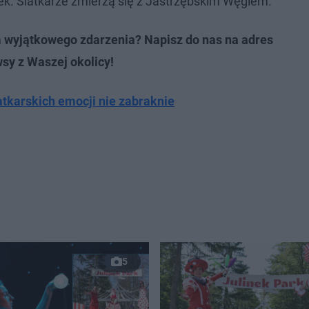
tek. Siatkarze zmierzą się z Jastrzębskim Węglem.
m wyjątkowego zdarzenia? Napisz do nas na adres
wsy z Waszej okolicy!
tkarskich emocji nie zabraknie
5