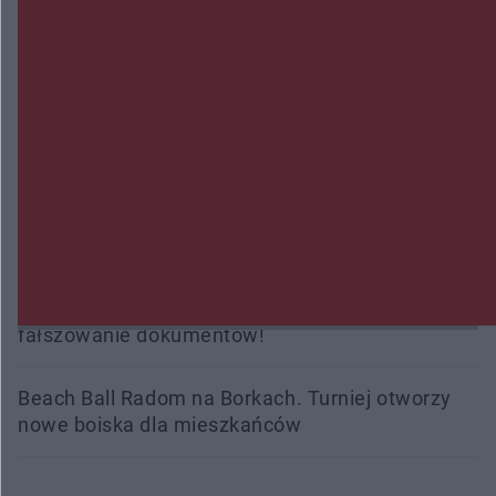
Burze sparaliżowały region. Strażacy
interweniowali 58 razy
Trwa walka z nosówką w schronisku. Są
śmiertelne przypadki. Uruchomiono zbiórkę!
Radom Music Camp 2026. Trzy dni koncertów i
wydarzeń w różnych częściach miasta
Przeglądy, których nie było. Korupcja i
fałszowanie dokumentów!
Beach Ball Radom na Borkach. Turniej otworzy
nowe boiska dla mieszkańców