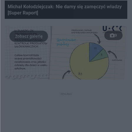
Michał Kołodziejczak: Nie damy się zamęczyć władzy
[Super Raport]
Nie można odtworzyć wideo
Spróbuj ponownie
9