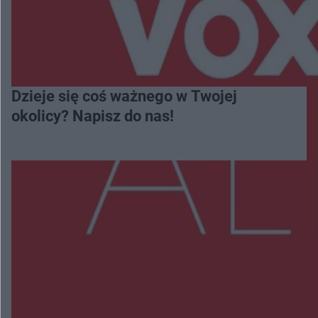
Dzieje się coś ważnego w Twojej
okolicy? Napisz do nas!
Więcej
NAJNOWSZE:
Policjanci z Przysuchy odnaleźli ciało 40-letniej
kobiety. Dwie osoby usłyszały zarzut zabójstwa