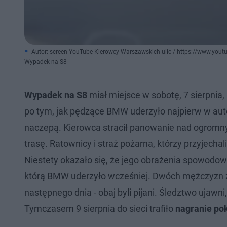
Autor: screen YouTube Kierowcy Warszawskich ulic / https://www.
Wypadek na S8
Wypadek na S8
miał miejsce w sobotę, 7 sierpni
po tym, jak pędzące BMW uderzyło najpierw w auto
naczepą. Kierowca stracił panowanie nad ogromnym
trasę. Ratownicy i straż pożarna, którzy przyjecha
Niestety okazało się, że jego obrażenia spowodow
którą BMW uderzyło wcześniej. Dwóch mężczyzn z B
następnego dnia - obaj byli pijani. Śledztwo ujawn
Tymczasem 9 sierpnia do sieci trafiło
nagranie po