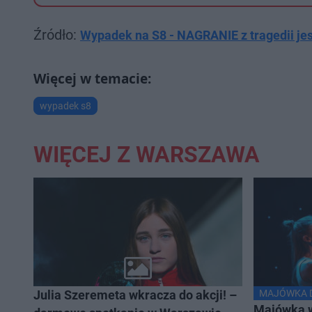
Źródło:
Wypadek na S8 - NAGRANIE z tragedii jes
wypadek s8
WIĘCEJ Z WARSZAWA
Julia Szeremeta wkracza do akcji! –
MAJÓWKA D
Majówka w