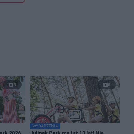
5
5
WYDARZENIA
Park 2026.
Julinek Park ma już 10 lat! Nie