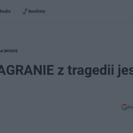
Radio
Bestlista
ce! [WIDEO]
GRANIE z tragedii je
]
Do