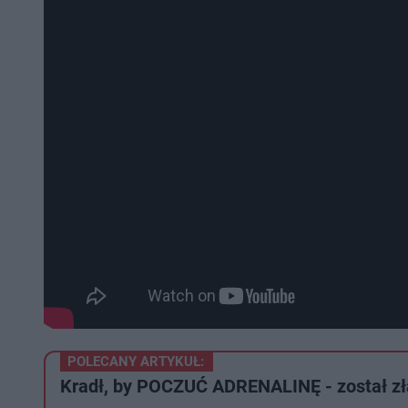
POLECANY ARTYKUŁ:
Kradł, by POCZUĆ ADRENALINĘ - został z