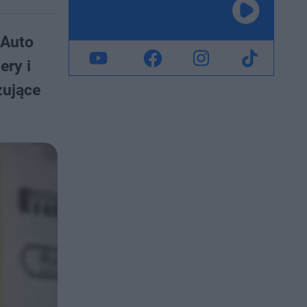
 Auto
ery i
zujące