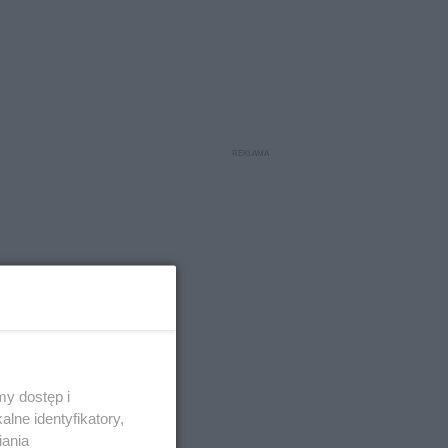
y dostęp i
lne identyfikatory,
iania