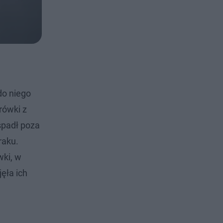
do niego
rówki z
spadł poza
raku.
wki, w
ęła ich