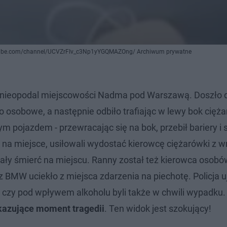
youtube.com/channel/UCVZrFIv_c3Np1yYGQMAZOng/ Archiwum prywatne
a, nieopodal miejscowości Nadma pod Warszawą. Doszło 
 osobowe, a następnie odbiło trafiając w lewy bok cięża
 pojazdem - przewracając się na bok, przebił bariery i 
li na miejsce, usiłowali wydostać kierowcę ciężarówki z w
ały śmierć na miejscu. Ranny został też kierowca osobó
MW uciekło z miejsca zdarzenia na piechotę. Policja uj
i, czy pod wpływem alkoholu byli także w chwili wypadku.
kazujące moment tragedii
. Ten widok jest szokujący!