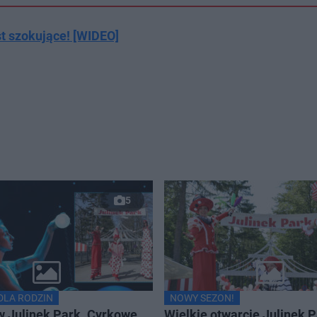
t szokujące! [WIDEO]
5
LA RODZIN
NOWY SEZON!
 Julinek Park. Cyrkowe
Wielkie otwarcie Julinek 