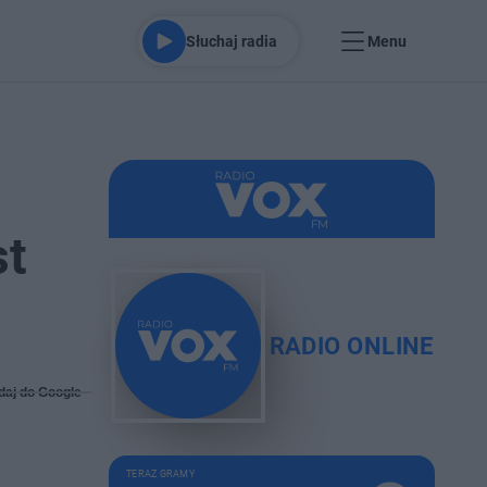
Słuchaj radia
Menu
st
RADIO ONLINE
daj do Google
TERAZ GRAMY