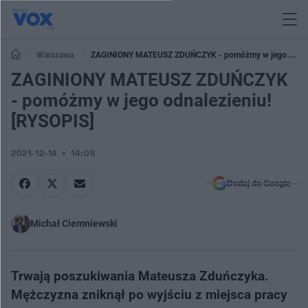
Warszawa
ZAGINIONY MATEUSZ ZDUŃCZYK - pomóżmy w jego
odnalezieniu! [RYSOPIS]
ZAGINIONY MATEUSZ ZDUŃCZYK
- pomóżmy w jego odnalezieniu!
[RYSOPIS]
2021-12-14
14:06
Dodaj do Google
Michał Ciemniewski
Trwają poszukiwania Mateusza Zduńczyka.
Mężczyzna zniknął po wyjściu z miejsca pracy