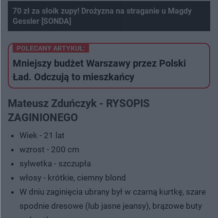
70 zł za słoik zupy! Drożyzna na straganie u Magdy
Gessler [SONDA]
Nie można odtworzyć wideo
Spróbuj ponownie
POLECANY ARTYKUŁ:
Mniejszy budżet Warszawy przez Polski
Ład. Odczują to mieszkańcy
Mateusz Zduńczyk - RYSOPIS
ZAGINIONEGO
Wiek - 21 lat
wzrost - 200 cm
sylwetka - szczupła
włosy - krótkie, ciemny blond
W dniu zaginięcia ubrany był w czarną kurtkę, szare
spodnie dresowe (lub jasne jeansy), brązowe buty