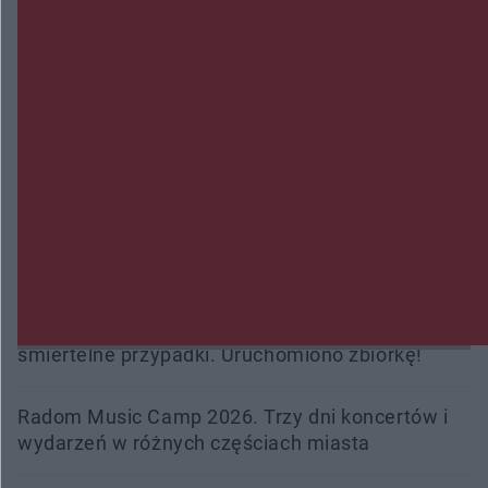
płomieniach. 49-latek trafił do szpitala
Zmiany i przesunięcia remontu bulwaru w
Gorzowie. Dlaczego?
Policjanci z Przysuchy odnaleźli ciało 40-letniej
kobiety. Dwie osoby usłyszały zarzut zabójstwa
Burze sparaliżowały region. Strażacy
interweniowali 58 razy
Trwa walka z nosówką w schronisku. Są
śmiertelne przypadki. Uruchomiono zbiórkę!
Radom Music Camp 2026. Trzy dni koncertów i
wydarzeń w różnych częściach miasta