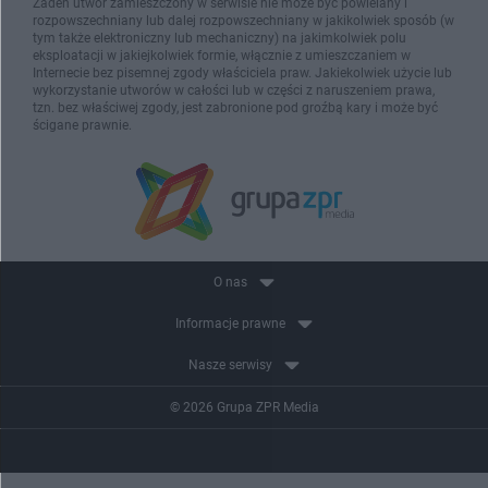
Żaden utwór zamieszczony w serwisie nie może być powielany i
rozpowszechniany lub dalej rozpowszechniany w jakikolwiek sposób (w
tym także elektroniczny lub mechaniczny) na jakimkolwiek polu
eksploatacji w jakiejkolwiek formie, włącznie z umieszczaniem w
Internecie bez pisemnej zgody właściciela praw. Jakiekolwiek użycie lub
wykorzystanie utworów w całości lub w części z naruszeniem prawa,
tzn. bez właściwej zgody, jest zabronione pod groźbą kary i może być
ścigane prawnie.
O nas
Informacje prawne
Nasze serwisy
© 2026 Grupa ZPR Media