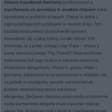
Główny Inspektorat Sanitarny
poinformował o
wycofywaniu ze sprzedaży 6. smaków chipsów
marki
spotykanej w polskich sklepach. Chipsy to jedna z
najpopularniejszych przekąsek w naszym kraju. Tym
bardziej konsumenci i konsumentki powinni
dowiedzieć się, o jaką markę i smaki chodzi. GIS
informuje, że z półek znikają Long Chips – chipsy z
puree ziemniaczanego 75g. Powód? Nieprawidłowe
znakowanie (lub jego braku) w zakresie obecności
składników alergennych. Chodzi o gluten, mleko i
gorczycę. Substancje te są wymienione w składzie, nie
są jednak w szczególny sposób wyróżnione lub
podano niewłaściwą nazwę substancji
alergennej. Zjedzenie chipsów przez osoby uczulone na
wyżej wymienione alergeny może wywołać reakcje
alergiczne. W dalszej części artykułu znajdziecie smaki