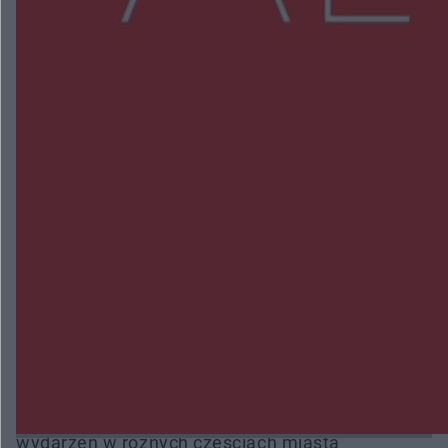
NAJNOWSZE:
Zmiany i przesunięcia remontu bulwaru w
Gorzowie. Dlaczego?
Policjanci z Przysuchy odnaleźli ciało 40-letniej
kobiety. Dwie osoby usłyszały zarzut zabójstwa
Burze sparaliżowały region. Strażacy
interweniowali 58 razy
Trwa walka z nosówką w schronisku. Są
śmiertelne przypadki. Uruchomiono zbiórkę!
Radom Music Camp 2026. Trzy dni koncertów i
wydarzeń w różnych częściach miasta