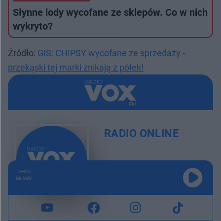
Słynne lody wycofane ze sklepów. Co w nich
wykryto?
Źródło:
GIS: CHIPSY wycofane ze sprzedaży -
przekąski tej marki znikają z półek!
RADIO ONLINE
TERAZ
GRAMY