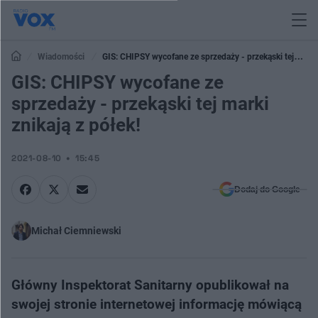
Wiadomości
GIS: CHIPSY wycofane ze sprzedaży - przekąski tej
marki znikają z półek!
GIS: CHIPSY wycofane ze
sprzedaży - przekąski tej marki
znikają z półek!
2021-08-10
15:45
Dodaj do Google
Michał Ciemniewski
Główny Inspektorat Sanitarny opublikował na
swojej stronie internetowej informację mówiącą