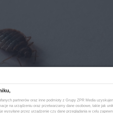
niku,
fanych partnerów oraz inne podmioty z Grupy ZPR Media uzyskujem
cje na urządzeniu oraz przetwarzamy dane osobowe, takie jak unika
je wysyłane przez urządzenie czy dane przeglądania w celu zapewn