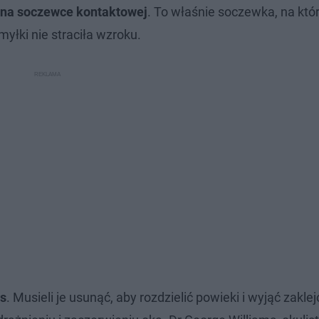
ę na soczewce kontaktowej
. To właśnie soczewka, na któ
myłki nie straciła wzroku.
ęs
. Musieli je usunąć, aby rozdzielić powieki i wyjąć zakle