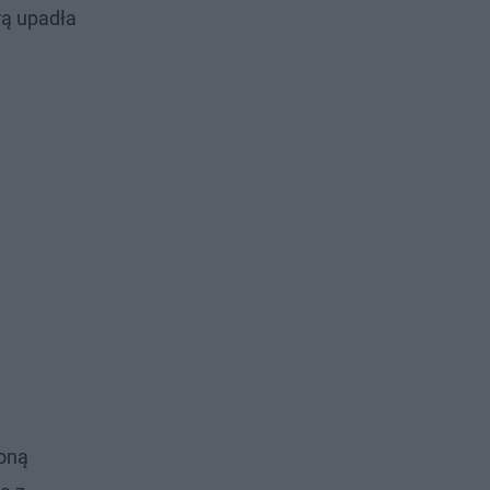
rą upadła
joną