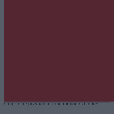
NAJNOWSZE:
Wsola: Renault uderzyło w słup i stanął w
płomieniach. 49-latek trafił do szpitala
Zmiany i przesunięcia remontu bulwaru w
Gorzowie. Dlaczego?
Policjanci z Przysuchy odnaleźli ciało 40-letniej
kobiety. Dwie osoby usłyszały zarzut zabójstwa
Burze sparaliżowały region. Strażacy
interweniowali 58 razy
Trwa walka z nosówką w schronisku. Są
śmiertelne przypadki. Uruchomiono zbiórkę!