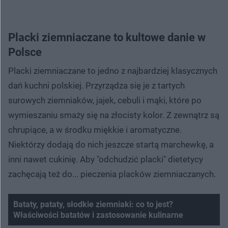
Placki ziemniaczane to kultowe danie w
Polsce
Placki ziemniaczane to jedno z najbardziej klasycznych
dań kuchni polskiej. Przyrządza się je z tartych
surowych ziemniaków, jajek, cebuli i mąki, które po
wymieszaniu smaży się na złocisty kolor. Z zewnątrz są
chrupiące, a w środku miękkie i aromatyczne.
Niektórzy dodają do nich jeszcze startą marchewkę, a
inni nawet cukinię. Aby "odchudzić placki" dietetycy
zachęcają też do... pieczenia placków ziemniaczanych.
Bataty, pataty, słodkie ziemniaki: co to jest?
Właściwości batatów i zastosowanie kulinarne