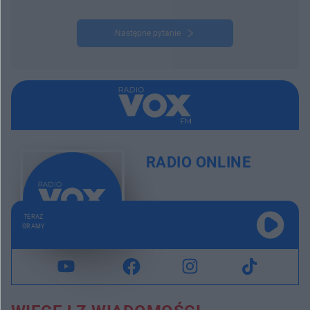
Następne pytanie
RADIO ONLINE
TERAZ
GRAMY