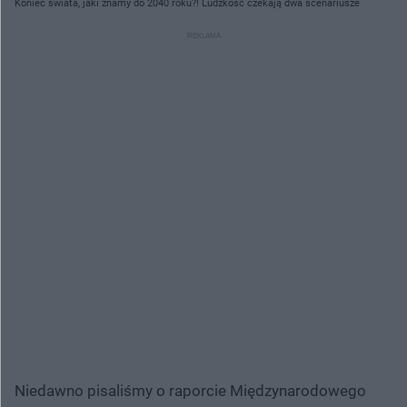
Koniec świata, jaki znamy do 2040 roku?! Ludzkość czekają dwa scenariusze
Niedawno pisaliśmy o raporcie Międzynarodowego