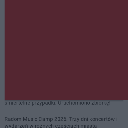
Wsola: Renault uderzyło w słup i stanął w
płomieniach. 49-latek trafił do szpitala
Zmiany i przesunięcia remontu bulwaru w
Gorzowie. Dlaczego?
Policjanci z Przysuchy odnaleźli ciało 40-letniej
kobiety. Dwie osoby usłyszały zarzut zabójstwa
Burze sparaliżowały region. Strażacy
interweniowali 58 razy
Trwa walka z nosówką w schronisku. Są
śmiertelne przypadki. Uruchomiono zbiórkę!
Radom Music Camp 2026. Trzy dni koncertów i
wydarzeń w różnych częściach miasta