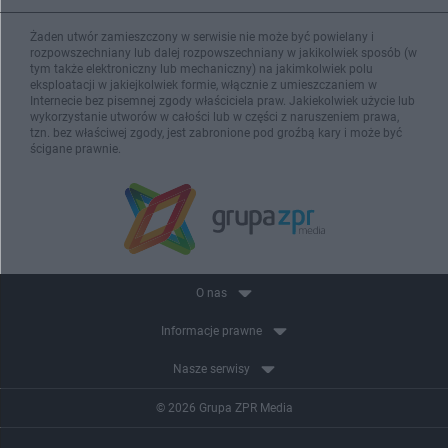
Żaden utwór zamieszczony w serwisie nie może być powielany i
rozpowszechniany lub dalej rozpowszechniany w jakikolwiek sposób (w
tym także elektroniczny lub mechaniczny) na jakimkolwiek polu
eksploatacji w jakiejkolwiek formie, włącznie z umieszczaniem w
Internecie bez pisemnej zgody właściciela praw. Jakiekolwiek użycie lub
wykorzystanie utworów w całości lub w części z naruszeniem prawa,
tzn. bez właściwej zgody, jest zabronione pod groźbą kary i może być
ścigane prawnie.
O nas
Informacje prawne
Nasze serwisy
© 2026 Grupa ZPR Media