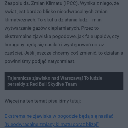
Zespołu ds. Zmian Klimatu (IPCC). Wynika z niego, że
świat jest bardzo blisko nieodwracalnych zmian
klimatycznych. To skutki działania ludzi - m.in.
wytwarzanie gazów cieplarnianych. Przez to
ekstremalne zjawiska pogodowe, jak fale upałów, czy
huragany będą się nasilać i występować coraz
częściej. Jeśli jeszcze chcemy coś zmienić, to działania
powinniśmy podjąć natychmiast.
Tajemnicze zjawisko nad Warszawą! To ludzie
perseidy z Red Bull Skydive Team
Nie można odtworzyć wideo
Spróbuj ponownie
Więcej na ten temat pisaliśmy tutaj:
Ekstremalne zjawiska w pogodzie będą się nasilać.
"Nieodwracalne zmiany klimatu coraz bliżej"