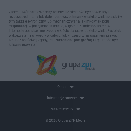
Żaden utwór zamieszczony w serwisie nie może być powielany i
rozpowszechniany lub dalej rozpowszechniany w jakikolwiek sposób (w
tym także elektroniczny lub mechaniczny) na jakimkolwiek polu
eksploatacji w jakiejkolwiek formie, włącznie z umieszczaniem w
Internecie bez pisemnej zgody właściciela praw. Jakiekolwiek użycie lub
wykorzystanie utworów w całości lub w części z naruszeniem prawa,
tzn. bez właściwej zgody, jest zabronione pod groźbą kary i może być
ścigane prawnie.
O nas
Informacje prawne
Nasze serwisy
© 2026 Grupa ZPR Media