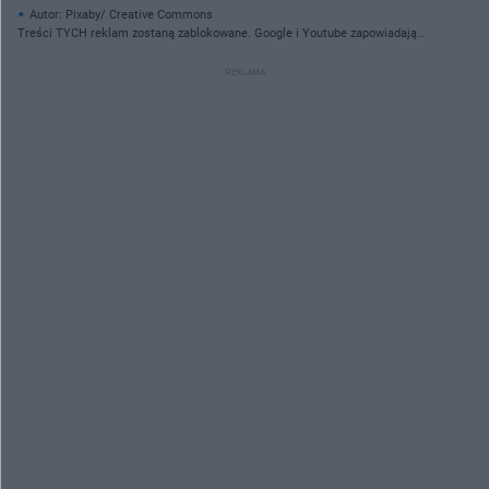
Autor: Pixaby/ Creative Commons
Treści TYCH reklam zostaną zablokowane. Google i Youtube zapowiadają
rewolucję