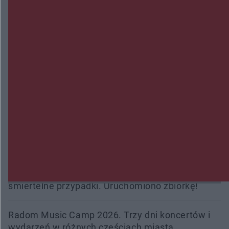
Wsola: Renault uderzyło w słup i stanął w
płomieniach. 49-latek trafił do szpitala
Zmiany i przesunięcia remontu bulwaru w
Gorzowie. Dlaczego?
Policjanci z Przysuchy odnaleźli ciało 40-letniej
kobiety. Dwie osoby usłyszały zarzut zabójstwa
Burze sparaliżowały region. Strażacy
interweniowali 58 razy
Trwa walka z nosówką w schronisku. Są
śmiertelne przypadki. Uruchomiono zbiórkę!
Radom Music Camp 2026. Trzy dni koncertów i
wydarzeń w różnych częściach miasta