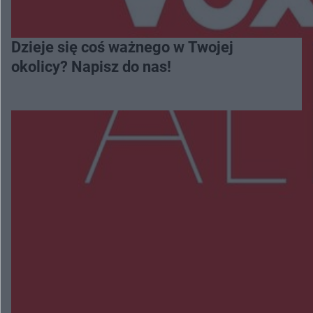
Dzieje się coś ważnego w Twojej
okolicy? Napisz do nas!
Więcej
NAJNOWSZE:
Przeglądy, których nie było. Korupcja i
fałszowanie dokumentów!
Beach Ball Radom na Borkach. Turniej otworzy
nowe boiska dla mieszkańców