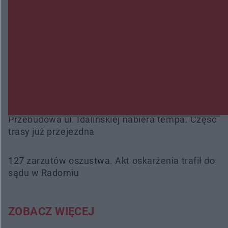
Śledztwo w „Drzewnej” przedłużone. Prokuratura
ma czas do 26 października
16 ofiar i 191 wypadków. Mazowiecka policja
podsumowała pierwszy miesiąc wakacji na
drogach
Przebudowa ul. Idalińskiej nabiera tempa. Część
trasy już przejezdna
127 zarzutów oszustwa. Akt oskarżenia trafił do
sądu w Radomiu
ZOBACZ WIĘCEJ