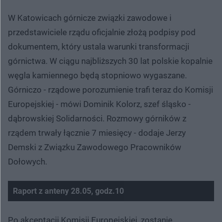
W Katowicach górnicze związki zawodowe i
przedstawiciele rządu oficjalnie złożą podpisy pod
dokumentem, który ustala warunki transformacji
górnictwa. W ciągu najbliższych 30 lat polskie kopalnie
węgla kamiennego będą stopniowo wygaszane.
Górniczo - rządowe porozumienie trafi teraz do Komisji
Europejskiej - mówi Dominik Kolorz, szef śląsko -
dąbrowskiej Solidarności. Rozmowy górników z
rządem trwały łącznie 7 miesięcy - dodaje Jerzy
Demski z Związku Zawodowego Pracowników
Dołowych.
Raport z anteny 28.05, godz.10
Nie można odtworzyć wideo
Spróbuj ponownie
Po akceptacji Komisji Europejskiej, zostanie