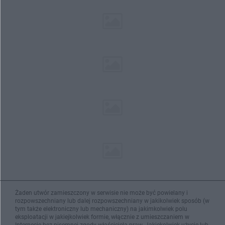
Żaden utwór zamieszczony w serwisie nie może być powielany i
rozpowszechniany lub dalej rozpowszechniany w jakikolwiek sposób (w
tym także elektroniczny lub mechaniczny) na jakimkolwiek polu
eksploatacji w jakiejkolwiek formie, włącznie z umieszczaniem w
Internecie bez pisemnej zgody właściciela praw. Jakiekolwiek użycie lub