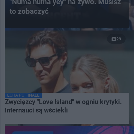
"Numa numa yey" na żywo. Musisz
to zobaczyć
29
ECHA PO FINALE
Zwycięzcy "Love Island" w ogniu krytyki.
Internauci są wściekli