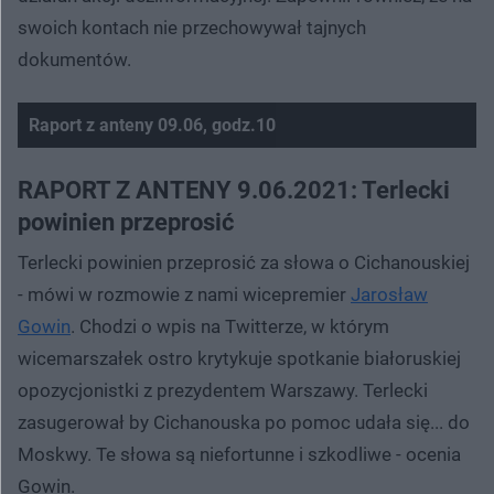
swoich kontach nie przechowywał tajnych
dokumentów.
Raport z anteny 09.06, godz.10
Nie można odtworzyć wideo
Spróbuj ponownie
RAPORT Z ANTENY 9.06.2021: Terlecki
powinien przeprosić
Terlecki powinien przeprosić za słowa o Cichanouskiej
- mówi w rozmowie z nami wicepremier
Jarosław
Gowin
. Chodzi o wpis na Twitterze, w którym
wicemarszałek ostro krytykuje spotkanie białoruskiej
opozycjonistki z prezydentem Warszawy. Terlecki
zasugerował by Cichanouska po pomoc udała się... do
Moskwy. Te słowa są niefortunne i szkodliwe - ocenia
Gowin.