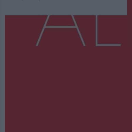
Więcej
NAJNOWSZE:
Wsola: Renault uderzyło w słup i stanął w
płomieniach. 49-latek trafił do szpitala
Zmiany i przesunięcia remontu bulwaru w
Gorzowie. Dlaczego?
Policjanci z Przysuchy odnaleźli ciało 40-letniej
kobiety. Dwie osoby usłyszały zarzut zabójstwa