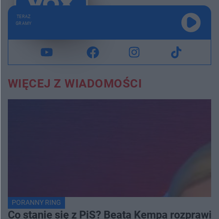
TERAZ
GRAMY
WIĘCEJ Z WIADOMOŚCI
PORANNY RING
Co stanie się z PiS? Beata Kempa rozprawia s