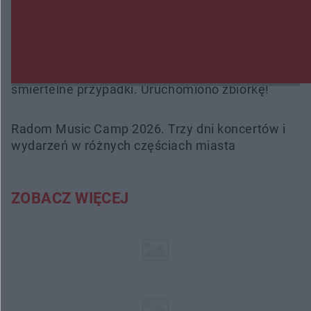
Burze sparaliżowały region. Strażacy
interweniowali 58 razy
Trwa walka z nosówką w schronisku. Są
śmiertelne przypadki. Uruchomiono zbiórkę!
Radom Music Camp 2026. Trzy dni koncertów i
wydarzeń w różnych częściach miasta
ZOBACZ WIĘCEJ