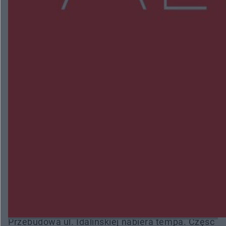
NAJNOWSZE:
Przeglądy, których nie było. Korupcja i
fałszowanie dokumentów!
Beach Ball Radom na Borkach. Turniej otworzy
nowe boiska dla mieszkańców
Śledztwo w „Drzewnej” przedłużone. Prokuratura
ma czas do 26 października
16 ofiar i 191 wypadków. Mazowiecka policja
podsumowała pierwszy miesiąc wakacji na
drogach
Przebudowa ul. Idalińskiej nabiera tempa. Część