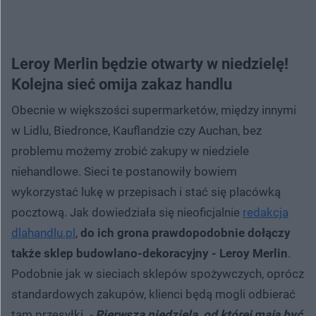
Leroy Merlin będzie otwarty w niedzielę!
Kolejna sieć omija zakaz handlu
Obecnie w większości supermarketów, między innymi
w Lidlu, Biedronce, Kauflandzie czy Auchan, bez
problemu możemy zrobić zakupy w niedziele
niehandlowe. Sieci te postanowiły bowiem
wykorzystać lukę w przepisach i stać się placówką
pocztową. Jak dowiedziała się nieoficjalnie
redakcja
dlahandlu.pl
,
do ich grona prawdopodobnie dołączy
także sklep budowlano-dekoracyjny - Leroy Merlin
.
Podobnie jak w sieciach sklepów spożywczych, oprócz
standardowych zakupów, klienci będą mogli odbierać
tam przesyłki.
-
Pierwszą niedzielą, od której mają być