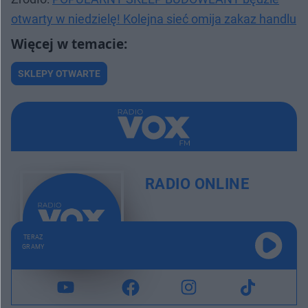
otwarty w niedzielę! Kolejna sieć omija zakaz handlu
SKLEPY OTWARTE
RADIO ONLINE
TERAZ
GRAMY