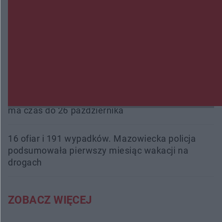
Przeglądy, których nie było. Korupcja i
fałszowanie dokumentów!
Beach Ball Radom na Borkach. Turniej otworzy
nowe boiska dla mieszkańców
Śledztwo w „Drzewnej” przedłużone. Prokuratura
ma czas do 26 października
16 ofiar i 191 wypadków. Mazowiecka policja
podsumowała pierwszy miesiąc wakacji na
drogach
ZOBACZ WIĘCEJ