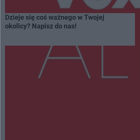
Dzieje się coś ważnego w Twojej
okolicy? Napisz do nas!
Więcej
NAJNOWSZE:
Trwa walka z nosówką w schronisku. Są
śmiertelne przypadki. Uruchomiono zbiórkę!
Radom Music Camp 2026. Trzy dni koncertów i
wydarzeń w różnych częściach miasta