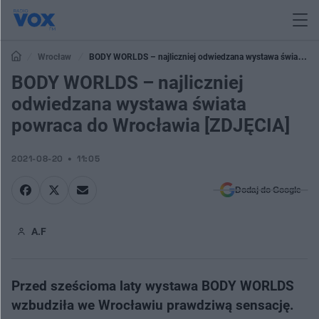
Wrocław
BODY WORLDS – najliczniej odwiedzana wystawa świata
powraca do Wrocławia [ZDJĘCIA]
BODY WORLDS – najliczniej
odwiedzana wystawa świata
powraca do Wrocławia [ZDJĘCIA]
2021-08-20
11:05
Dodaj do Google
A.F
Przed sześcioma laty wystawa BODY WORLDS
wzbudziła we Wrocławiu prawdziwą sensację.