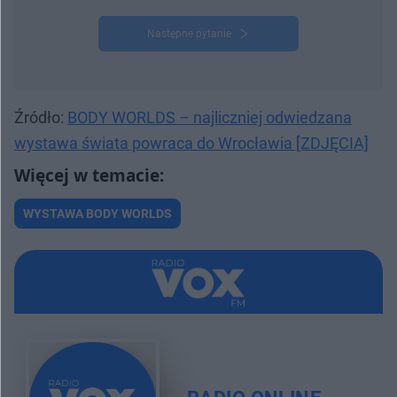
Następne pytanie
Źródło:
BODY WORLDS – najliczniej odwiedzana
wystawa świata powraca do Wrocławia [ZDJĘCIA]
WYSTAWA BODY WORLDS