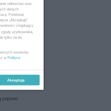
anie odbiorców oraz
nych danych
kacji. Ponieważ
ięcie „Akceptuję”.
ywatności znajdujący
ą zgody użytkownika,
 tylko na tej
 naszych serwisów
esz w
Polityce
Akceptuję
ą poprawi