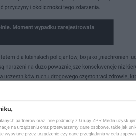
 przyczyny i okoliczności tego zdarzenia.
binie. Moment wypadku zarejestrowała
etem dla lubińskich policjantów, bo jako „niechronieni u
ą narażeni na dużo poważniejsze konsekwencje niż kier
 uczestników ruchu drogowego często traci zdrowie, kt
y miesięcy. Zdarzają się niestety także tragiczne w sku
y kalectwo.
niku,
fanych partnerów oraz inne podmioty z Grupy ZPR Media uzyskujem
cje na urządzeniu oraz przetwarzamy dane osobowe, takie jak unika
je wysyłane przez urządzenie czy dane przeglądania w celu zapewn