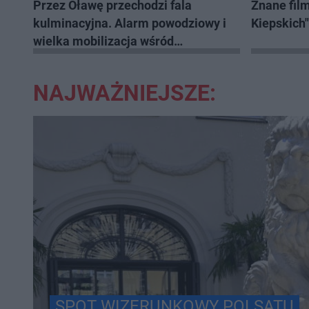
Przez Oławę przechodzi fala
Znane film
kulminacyjna. Alarm powodziowy i
Kiepskich
wielka mobilizacja wśród
mieszkańców
NAJWAŻNIEJSZE:
SPOT WIZERUNKOWY POLSATU