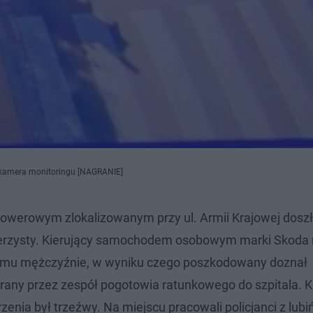
a kamera monitoringu [NAGRANIE]
e rowerowym zlokalizowanym przy ul. Armii Krajowej dosz
rzysty. Kierujący samochodem osobowym marki Skoda n
emu mężczyźnie, w wyniku czego poszkodowany doznał
any przez zespół pogotowia ratunkowego do szpitala. K
zenia był trzeźwy. Na miejscu pracowali policjanci z lubi