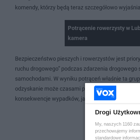
komendy, którzy będą teraz szczegółowo wyjaśniać
Potrącenie rowerzysty w Lu
kamera
Bezpieczeństwo pieszych i rowerzystów jest prioryt
ruchu drogowego” podczas zdarzenia drogowego s
samochodami. W wyniku potrąceń właśnie ta grupa
odzyskanie może czasami potrwać wiele tygodni cz
konsekwencje wypadków, jakimi są utrata życia cz
Drogi Użytkow
My, naszych 1160 zau
przechowujemy informa
standardowe informac