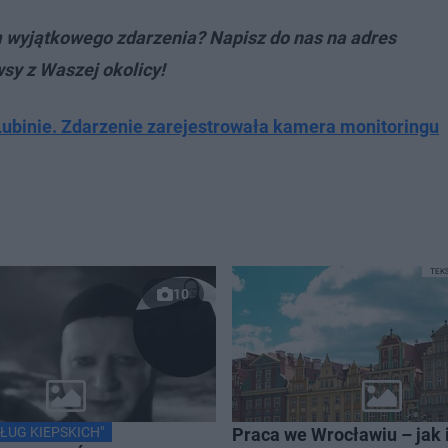
m wyjątkowego zdarzenia? Napisz do nas na adres
wsy z Waszej okolicy!
Lubinie. Zdarzenie zarejestrowała kamera monitoringu
TEK
10
ŁUG KIEPSKICH"
Praca we Wrocławiu – jak 