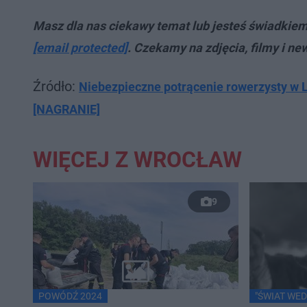
Masz dla nas ciekawy temat lub jesteś świadkie
[email protected]
. Czekamy na zdjęcia, filmy i ne
Źródło:
Niebezpieczne potrącenie rowerzysty w 
[NAGRANIE]
WIĘCEJ Z WROCŁAW
9
POWÓDŹ 2024
"ŚWIAT WED