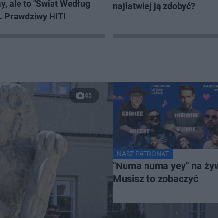
y, ale to "Świat Według
najłatwiej ją zdobyć?
". Prawdziwy HIT!
45
NASZ PATRONAT
"Numa numa yey" na ży
Musisz to zobaczyć