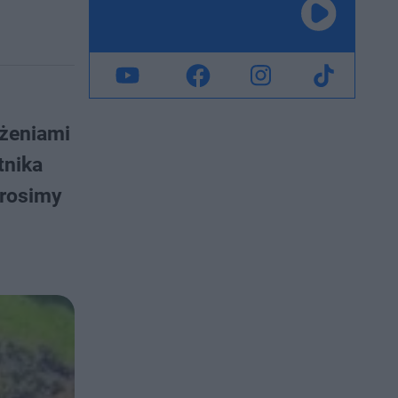
ażeniami
tnika
prosimy