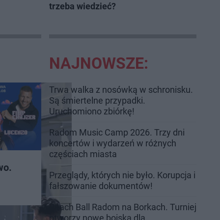
trzeba wiedzieć?
NAJNOWSZE:
Trwa walka z nosówką w schronisku.
Są śmiertelne przypadki.
Uruchomiono zbiórkę!
Radom Music Camp 2026. Trzy dni
koncertów i wydarzeń w różnych
częściach miasta
wo.
Przeglądy, których nie było. Korupcja i
fałszowanie dokumentów!
Beach Ball Radom na Borkach. Turniej
otworzy nowe boiska dla