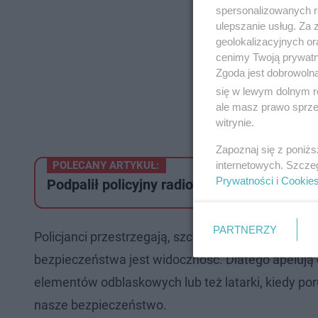
spersonalizowanych re
ulepszanie usług. Za
geolokalizacyjnych or
cenimy Twoją prywatno
Zgoda jest dobrowoln
się w lewym dolnym r
ale masz prawo sprzec
witrynie.
Zapoznaj się z poniż
internetowych. Szcze
POLECANY ARTYKUŁ:
Prywatności
i
Cookie
Podpalił policyjny radiowóz. Nie potrafił w
PARTNERZY
Policjanci przestrzegają, szczególnie teraz, w o
bezpieczeństwa jest widoczność. Dlatego apelują 
elementów odblaskowych lub też latarki, kiedy p
nasze bezpieczeństwo.