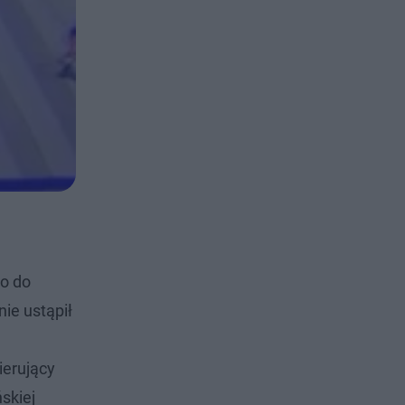
ło do
ie ustąpił
ierujący
ńskiej