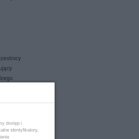
czestnicy
ujący
órego
tkach
y dostęp i
lne identyfikatory,
iania