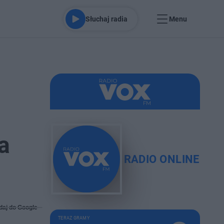
Słuchaj radia
Menu
a
RADIO ONLINE
daj do Google
TERAZ GRAMY