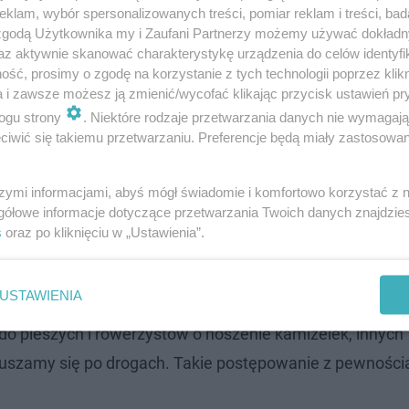
klam, wybór spersonalizowanych treści, pomiar reklam i treści, bad
 zgodą Użytkownika my i Zaufani Partnerzy możemy używać dokład
az aktywnie skanować charakterystykę urządzenia do celów identyfi
ść, prosimy o zgodę na korzystanie z tych technologii poprzez klikn
a i zawsze możesz ją zmienić/wycofać klikając przycisk ustawień pr
ogu strony
. Niektóre rodzaje przetwarzania danych nie wymagaj
iwić się takiemu przetwarzaniu. Preferencje będą miały zastosowanie
szymi informacjami, abyś mógł świadomie i komfortowo korzystać z
gółowe informacje dotyczące przetwarzania Twoich danych znajdzi
s
oraz po kliknięciu w „Ustawienia”.
ytłumaczyć, dlaczego to zrobił
USTAWIENIA
kresie jesiennym, że jednym z podstawowych warunków
do pieszych i rowerzystów o noszenie kamizelek, innych
oruszamy się po drogach. Takie postępowanie z pewności