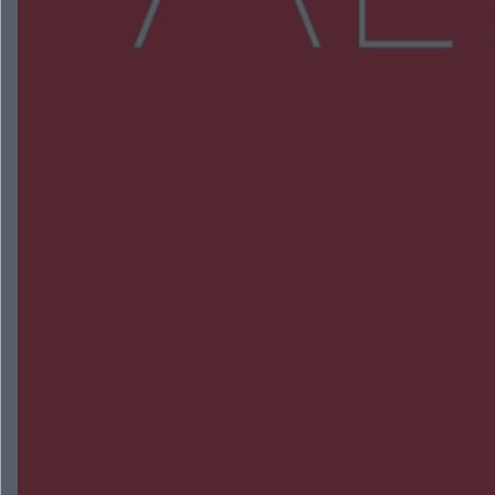
NAJNOWSZE:
Policjanci z Przysuchy odnaleźli ciało 40-letniej
kobiety. Dwie osoby usłyszały zarzut zabójstwa
Burze sparaliżowały region. Strażacy
interweniowali 58 razy
Trwa walka z nosówką w schronisku. Są
śmiertelne przypadki. Uruchomiono zbiórkę!
Radom Music Camp 2026. Trzy dni koncertów i
wydarzeń w różnych częściach miasta
Przeglądy, których nie było. Korupcja i