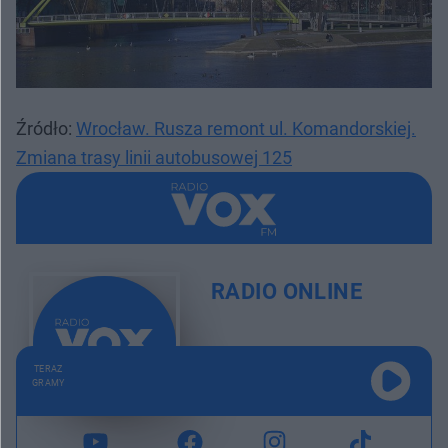
Źródło:
Wrocław. Rusza remont ul. Komandorskiej.
Zmiana trasy linii autobusowej 125
RADIO ONLINE
TERAZ
GRAMY