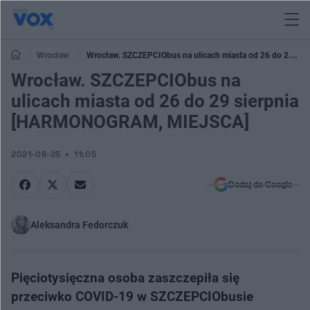
Wrocław
Wrocław. SZCZEPCIObus na ulicach miasta od 26 do 29
sierpnia [HARMONOGRAM, MIEJSCA]
Wrocław. SZCZEPCIObus na
ulicach miasta od 26 do 29 sierpnia
[HARMONOGRAM, MIEJSCA]
2021-08-25
11:05
Dodaj do Google
Aleksandra Fedorczuk
Pięciotysięczna osoba zaszczepiła się
przeciwko COVID-19 w SZCZEPCIObusie