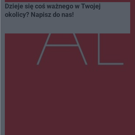
Dzieje się coś ważnego w Twojej
okolicy? Napisz do nas!
Więcej
NAJNOWSZE:
Wsola: Renault uderzyło w słup i stanął w
płomieniach. 49-latek trafił do szpitala
Zmiany i przesunięcia remontu bulwaru w
Gorzowie. Dlaczego?