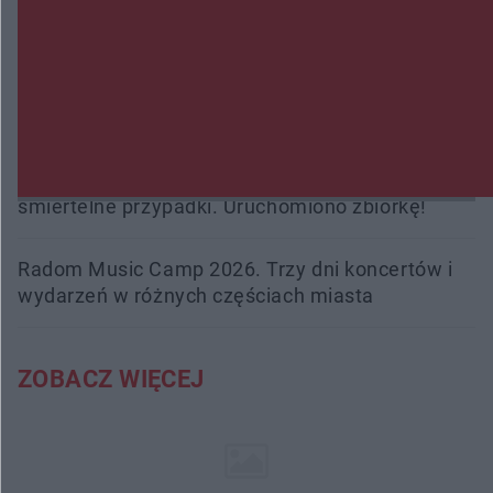
Policjanci z Przysuchy odnaleźli ciało 40-letniej
kobiety. Dwie osoby usłyszały zarzut zabójstwa
Burze sparaliżowały region. Strażacy
interweniowali 58 razy
Trwa walka z nosówką w schronisku. Są
śmiertelne przypadki. Uruchomiono zbiórkę!
Radom Music Camp 2026. Trzy dni koncertów i
wydarzeń w różnych częściach miasta
ZOBACZ WIĘCEJ