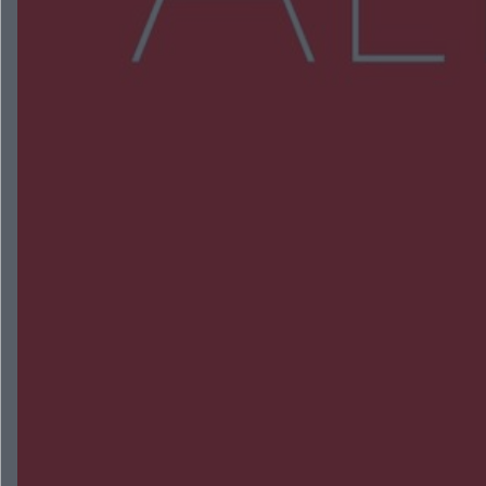
NAJNOWSZE:
Wsola: Renault uderzyło w słup i stanął w
płomieniach. 49-latek trafił do szpitala
Zmiany i przesunięcia remontu bulwaru w
Gorzowie. Dlaczego?
Policjanci z Przysuchy odnaleźli ciało 40-letniej
kobiety. Dwie osoby usłyszały zarzut zabójstwa
Burze sparaliżowały region. Strażacy
interweniowali 58 razy