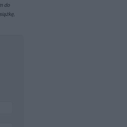
m do
siążkę,