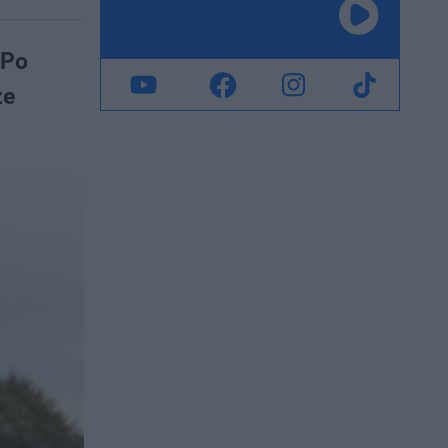
 Po
ze