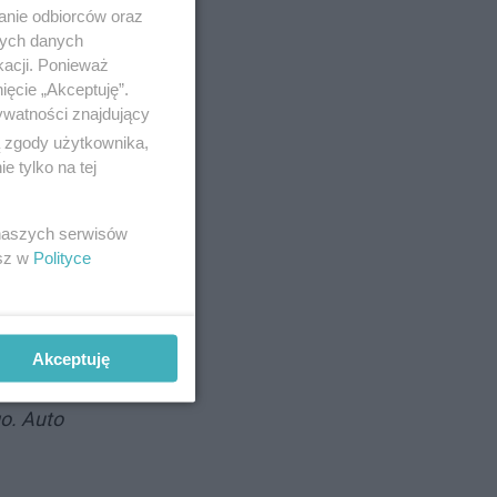
anie odbiorców oraz
nych danych
kacji. Ponieważ
two
ięcie „Akceptuję”.
ywatności znajdujący
ą zgody użytkownika,
 tylko na tej
ję
 naszych serwisów
esz w
Polityce
h szczytu.
Akceptuję
ej pogody,
go. Auto