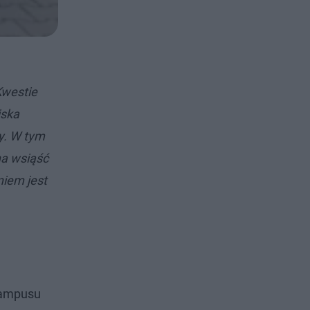
Kwestie
jska
y. W tym
na wsiąść
niem jest
 kampusu