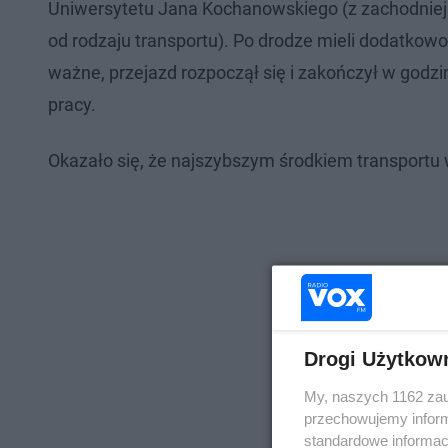
Uniwersytetu Jana Kochanowskiego (z zachodniej d
od rodzaju transportu). Po drodze mieli dodatkow
ważne, przejazd rozpoczął się i zakończył w god
pracy.
Okazało się, że najszybszym środkiem transportu 
Drogi Użytkow
My, naszych 1162 zau
przechowujemy informa
standardowe informac