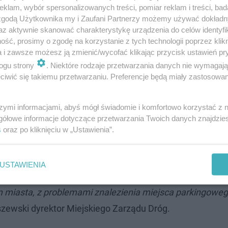
klam, wybór spersonalizowanych treści, pomiar reklam i treści, bad
 zgodą Użytkownika my i Zaufani Partnerzy możemy używać dokład
az aktywnie skanować charakterystykę urządzenia do celów identyfi
ak na prawdę najprzyjemniejszą. W każdy punkt można ła
ść, prosimy o zgodę na korzystanie z tych technologii poprzez klikn
a i zawsze możesz ją zmienić/wycofać klikając przycisk ustawień pr
zie najszybciej i bardzo się cieszę, że nasza zabawa to
ogu strony
. Niektóre rodzaje przetwarzania danych nie wymagaj
nta Kielc.
iwić się takiemu przetwarzaniu. Preferencje będą miały zastosowanie
wagę godziny szczytu to na pewno na tą naszą rywalizac
szymi informacjami, abyś mógł świadomie i komfortowo korzystać z
t Kielc, Bogdan Wenta.
gółowe informacje dotyczące przetwarzania Twoich danych znajdzi
s
oraz po kliknięciu w „Ustawienia”.
ie nie jest wcale takie proste, tym bardziej w godzinac
USTAWIENIA
 samochód osobowy, który ma swoje zalety w przypadku zł
rum miasta, z problemami znalezienia miejsca parkingowe
zewski dyrektor Miejskiego Zarządu Dróg.