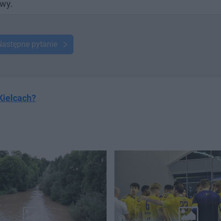
awy.
Następne pytanie
Kielcach?