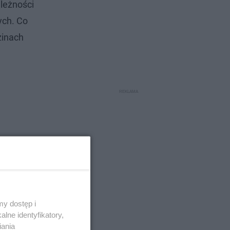
ależności
ych. Co
zinach
y dostęp i
lne identyfikatory,
iania