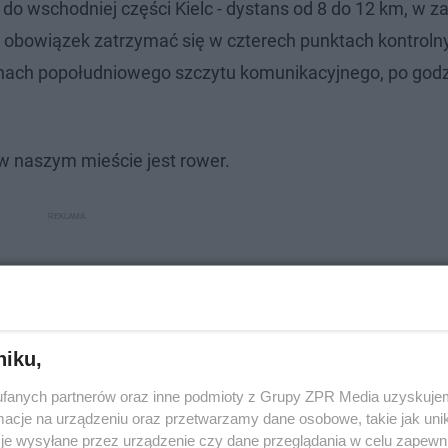
o wschodniej części Kielc - dystans od 8 do 12 km, w z
o obowiązek zatrzymać się w czterech punktach kontroln
zinach popołudniowego szczytu komunikacyjnego, po god
w naszym mieście jest rower.
niku,
fanych partnerów oraz inne podmioty z Grupy ZPR Media uzyskujem
cje na urządzeniu oraz przetwarzamy dane osobowe, takie jak unika
je wysyłane przez urządzenie czy dane przeglądania w celu zapewn