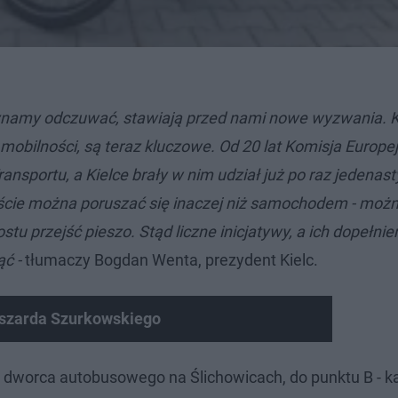
zynamy odczuwać, stawiają przed nami nowe wyzwania. 
ilności, są teraz kluczowe. Od 20 lat Komisja Europe
sportu, a Kielce brały w nim udział już po raz jedenast
ście można poruszać się inaczej niż samochodem - moż
stu przejść pieszo. Stąd liczne inicjatywy, a ich dopełnie
ąć -
tłumaczy Bogdan Wenta, prezydent Kielc.
yszarda Szurkowskiego
ni dworca autobusowego na Ślichowicach, do punktu B -