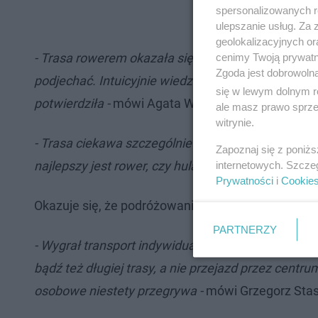
spersonalizowanych re
ulepszanie usług. Za
geolokalizacyjnych or
- Trasa rowerem okazała się trasą najszybszą i t
cenimy Twoją prywatno
Zgoda jest dobrowoln
podjechać. Intuicyjnie wiedziałam, że rowerem będ
się w lewym dolnym r
potwierdziła -
mówi Agata Wojda, zastępca prezyde
ale masz prawo sprzec
witrynie.
- Trasa ciekawa szczególnie jeśli weźmiemy pod u
Zapoznaj się z poniż
najlepszy jest rower, czy hulajnoga -
mówi prezyden
internetowych. Szcze
Prywatności
i
Cookie
Okazuje się, że podróżowanie samochodem po mieśc
PARTNERZY
- Wygrał transport indywidualny, ale niestety nie
bądź też długiej trasy, a nie przejazd przez cent
osobowe niestety przegrywa -
mówi Grzegorz Stas