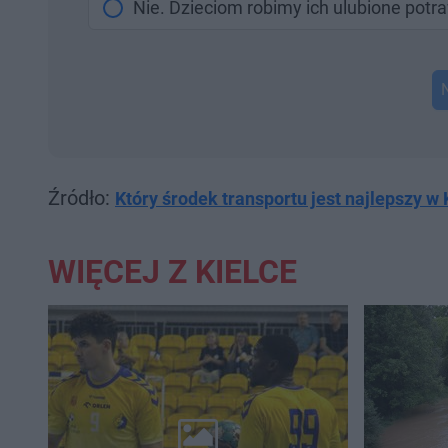
Nie. Dzieciom robimy ich ulubione potr
Źródło:
Który środek transportu jest najlepszy w 
WIĘCEJ Z KIELCE