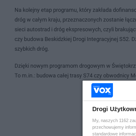
Na kolejny etap programu, który zakłada dofinansow
dróg w całym kraju, przeznaczonych zostanie łącz
sieci autostrad i dróg ekspresowych, czyli brakuj
czy budowa Beskidzkiej Drogi Integracyjnej S52. D
szybkich dróg.
Dzięki nowym programom drogowym w Świętokrzysk
To m.in.: budowa całej trasy S74 czy obwodnicy Mo
Drogi Użytkow
My, naszych 1162 zau
przechowujemy informa
standardowe informac