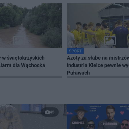
SPORT
 w świętokrzyskich
Azoty za słabe na mistrzów
Alarm dla Wąchocka
Industria Kielce pewnie w
Puławach
45