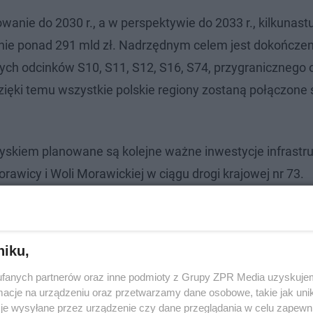
anie do 2030 r., a w perspektywie do 2033 r., kilkunastu
nie ponad 291 mld zł. Nadrzędnym celem jest dokończeni
ących odcinków S10, S11, S12, S16, S74, przygranicznego
zięki temu wszystkie polskie regiony zostaną połączone 
iem planowane są kolejne ważne inwestycje infrastru
rawicy i Woli Morawickiej w ciągu drogi krajowej nr 73.
niku,
fanych partnerów oraz inne podmioty z Grupy ZPR Media uzyskujem
cje na urządzeniu oraz przetwarzamy dane osobowe, takie jak unika
je wysyłane przez urządzenie czy dane przeglądania w celu zapewn