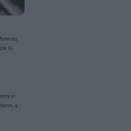
Mateusz
zie to
dzimy w
darce, a