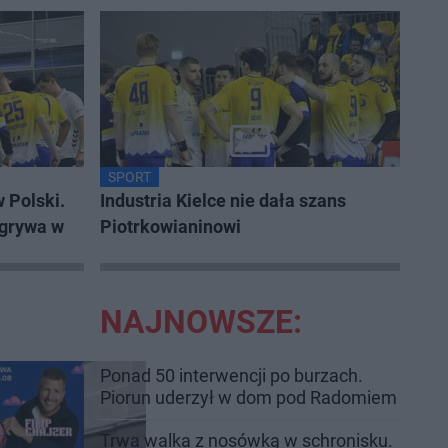
SPORT
 Polski.
Industria Kielce nie dała szans
ygrywa w
Piotrkowianinowi
NAJNOWSZE:
Ponad 50 interwencji po burzach.
Piorun uderzył w dom pod Radomiem
Trwa walka z nosówką w schronisku.