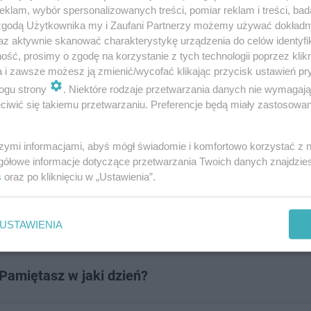
klam, wybór spersonalizowanych treści, pomiar reklam i treści, bad
 zgodą Użytkownika my i Zaufani Partnerzy możemy używać dokład
az aktywnie skanować charakterystykę urządzenia do celów identyfi
ść, prosimy o zgodę na korzystanie z tych technologii poprzez klikn
a i zawsze możesz ją zmienić/wycofać klikając przycisk ustawień pr
ogu strony
. Niektóre rodzaje przetwarzania danych nie wymagaj
iwić się takiemu przetwarzaniu. Preferencje będą miały zastosowanie
zenia w Polsce po 2000 roku.
szymi informacjami, abyś mógł świadomie i komfortowo korzystać z
gółowe informacje dotyczące przetwarzania Twoich danych znajdzi
s
oraz po kliknięciu w „Ustawienia”.
USTAWIENIA
 Pamiętasz w jaki dzień?