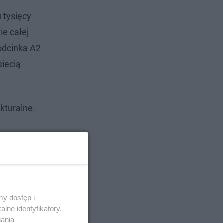
 tysięcy
e całej
 odcinka A2
siecią
kturalne.
y dostęp i
lne identyfikatory,
iania