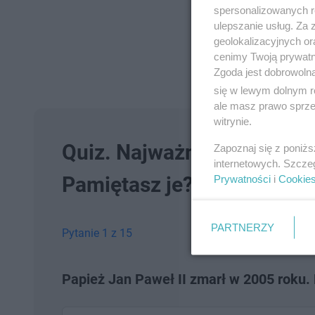
spersonalizowanych re
ulepszanie usług. Za
geolokalizacyjnych or
cenimy Twoją prywatno
Zgoda jest dobrowoln
się w lewym dolnym r
ale masz prawo sprzec
witrynie.
Quiz. Najważniejsze wydar
Zapoznaj się z poniż
internetowych. Szcze
Pamiętasz je?
Prywatności
i
Cookie
PARTNERZY
Pytanie 1 z 15
Papież Jan Paweł II zmarł w 2005 roku.