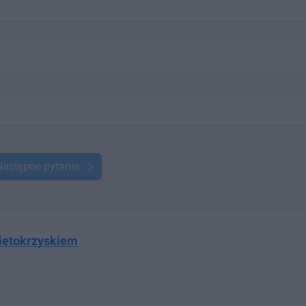
Następne pytanie
więtokrzyskiem