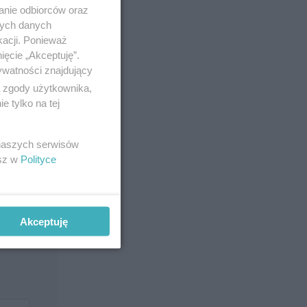
anie odbiorców oraz
nych danych
kacji. Ponieważ
ięcie „Akceptuję”.
ywatności znajdujący
ą zgody użytkownika,
 tylko na tej
 naszych serwisów
esz w
Polityce
Akceptuję