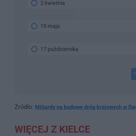
2 kwietnia
19 maja
17 października
Źródło:
Miliardy na budowę dróg krajowych w Ś
WIĘCEJ Z KIELCE