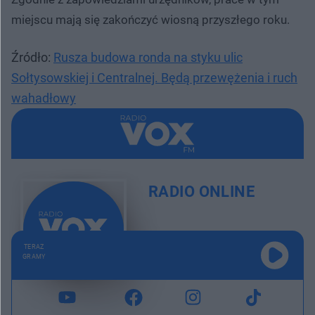
miejscu mają się zakończyć wiosną przyszłego roku.
Źródło:
Rusza budowa ronda na styku ulic
Sołtysowskiej i Centralnej. Będą przewężenia i ruch
wahadłowy
RADIO ONLINE
TERAZ
GRAMY