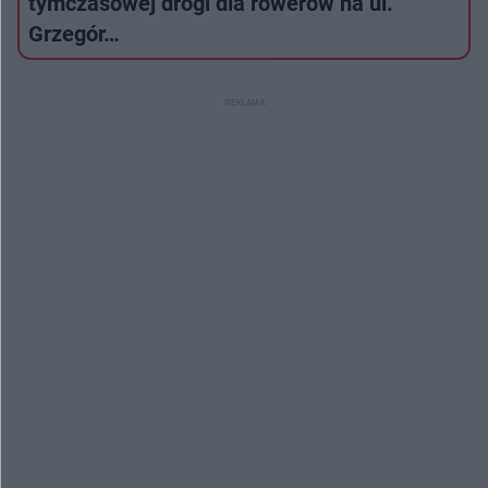
tymczasowej drogi dla rowerów na ul.
Grzegór…