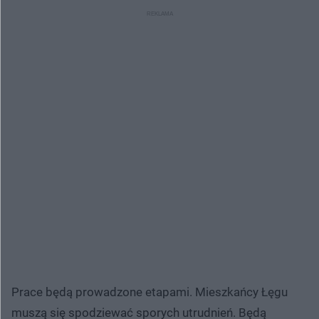
Prace będą prowadzone etapami. Mieszkańcy Łęgu
muszą się spodziewać sporych utrudnień. Będą