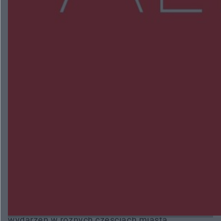
NAJNOWSZE:
Zmiany i przesunięcia remontu bulwaru w
Gorzowie. Dlaczego?
Policjanci z Przysuchy odnaleźli ciało 40-letniej
kobiety. Dwie osoby usłyszały zarzut zabójstwa
Burze sparaliżowały region. Strażacy
interweniowali 58 razy
Trwa walka z nosówką w schronisku. Są
śmiertelne przypadki. Uruchomiono zbiórkę!
Radom Music Camp 2026. Trzy dni koncertów i
wydarzeń w różnych częściach miasta