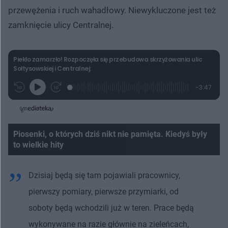
przewężenia i ruch wahadłowy. Niewykluczone jest też
zamknięcie ulicy Centralnej.
Piekło zamarzło! Rozpoczęła się przebudowa skrzyżowania ulic
Sołtysowskiej i Centralnej:
L
P
P
P
-
3:47
G
o
r
r
o
z
r
a
z
z
o
a
d
e
e
s
j
t
e
w
w
a
d
i
i
ł
:
ń
ń
y
c
Piosenki, o których dziś nikt nie pamięta. Kiedyś były
6
1
1
z
.
0
0
a
to wielkie hity
s
5
s
s
Â
7
d
d
%
o
o
t
p
Dzisiaj będą się tam pojawiali pracownicy,
u
r
ł
z
pierwszy pomiary, pierwsze przymiarki, od
u
o
d
u
soboty będą wchodzili już w teren. Prace będą
wykonywane na razie głównie na zieleńcach,