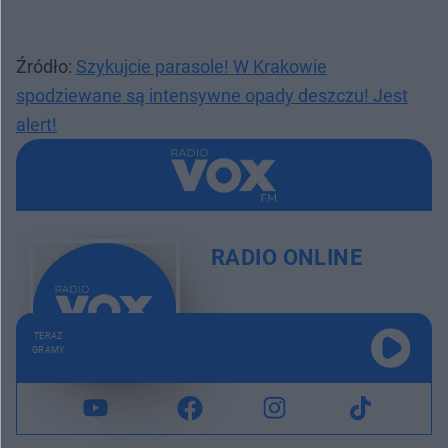
Źródło:
Szykujcie parasole! W Krakowie
spodziewane są intensywne opady deszczu! Jest
alert!
RADIO ONLINE
TERAZ
GRAMY