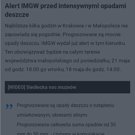
Alert IMGW przed intensywnymi opadami
deszcze
Najbliższe kilka godzin w Krakowie i w Małopolsce nie
zapowiada się pogodnie. Prognozowane są mocne
opady deszczu. IMGW wydał już alert w tym kierunku.
Ten obowiązywać będzie na całym terenie
województwa małopolskiego od poniedziałku, 21 maja
od godz. 18.00 go wtorku, 18 maja do godz. 14.00.
[WIDEO] Siedlecka noc muzeów
Nie można odtworzyć wideo
Spróbuj ponownie
Prognozowane są opady deszczu o natężeniu
umiarkowanym, okresami silnym.
Prognozowana całkowita suma opadów od 30
mm do 50 mm. - czytamy w komunikacie