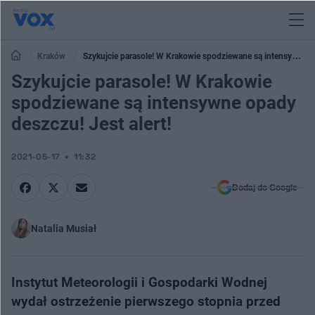
Kraków
Szykujcie parasole! W Krakowie spodziewane są intensywne
opady deszczu! Jest alert!
Szykujcie parasole! W Krakowie
spodziewane są intensywne opady
deszczu! Jest alert!
2021-05-17
11:32
Dodaj do Google
Natalia Musiał
Instytut Meteorologii i Gospodarki Wodnej
wydał ostrzeżenie pierwszego stopnia przed