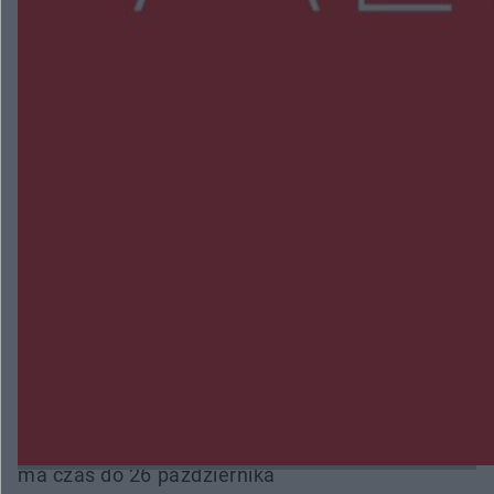
NAJNOWSZE:
Trwa walka z nosówką w schronisku. Są
śmiertelne przypadki. Uruchomiono zbiórkę!
Radom Music Camp 2026. Trzy dni koncertów i
wydarzeń w różnych częściach miasta
Przeglądy, których nie było. Korupcja i
fałszowanie dokumentów!
Beach Ball Radom na Borkach. Turniej otworzy
nowe boiska dla mieszkańców
Śledztwo w „Drzewnej” przedłużone. Prokuratura
ma czas do 26 października