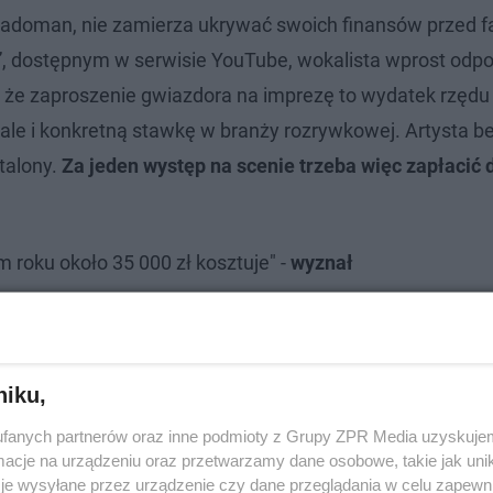
Czadoman, nie zamierza ukrywać swoich finansów przed f
, dostępnym w serwisie YouTube, wokalista wprost odpo
, że zaproszenie gwiazdora na imprezę to wydatek rzędu
ą, ale i konkretną stawkę w branży rozrywkowej. Artysta 
stalony.
Za jeden występ na scenie trzeba więc zapłacić 
 roku około 35 000 zł kosztuje" -
wyznał
eczór Polsko
niku,
fanych partnerów oraz inne podmioty z Grupy ZPR Media uzyskujem
cje na urządzeniu oraz przetwarzamy dane osobowe, takie jak unika
je wysyłane przez urządzenie czy dane przeglądania w celu zapewn