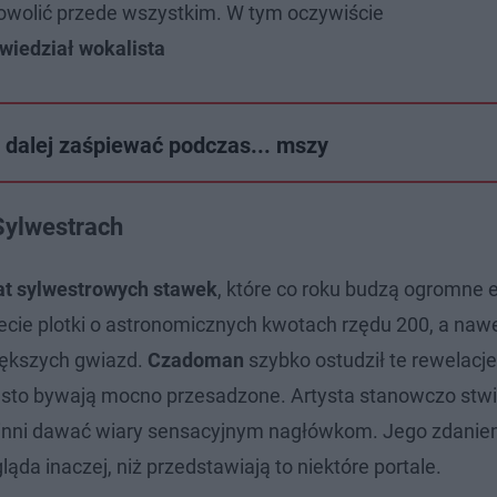
dowolić przede wszystkim. W tym oczywiście
wiedział wokalista
 dalej zaśpiewać podczas... mszy
Sylwestrach
t sylwestrowych stawek
, które co roku budzą ogromne
ecie plotki o astronomicznych kwotach rzędu 200, a naw
iększych gwiazd.
Czadoman
szybko ostudził te rewelacje
ęsto bywają mocno przesadzone. Artysta stanowczo stwie
 powinni dawać wiary sensacyjnym nagłówkom. Jego zdani
a inaczej, niż przedstawiają to niektóre portale.