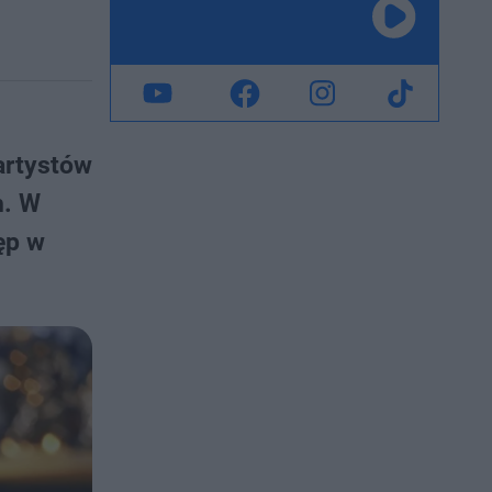
artystów
h. W
ęp w