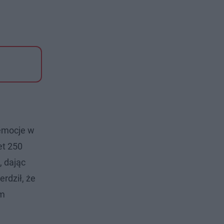
 emocje w
et 250
, dając
rdził, że
em