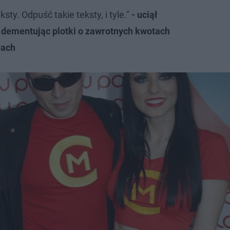
ksty. Odpuść takie teksty, i tyle."
- uciął
dementując plotki o zawrotnych kwotach
rach