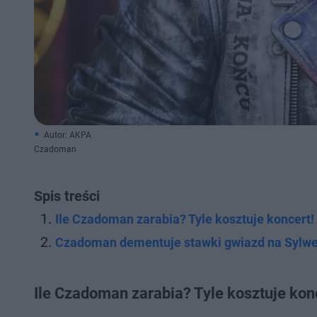
Autor: AKPA
Czadoman
Spis treści
Ile Czadoman zarabia? Tyle kosztuje koncert
Czadoman dementuje stawki gwiazd na Sylwe
Ile Czadoman zarabia? Tyle kosztuje kon