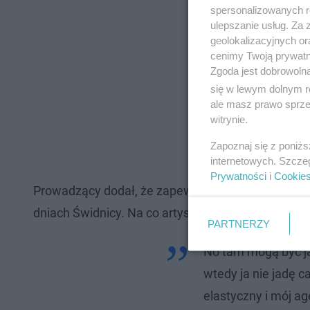
spersonalizowanych re
ulepszanie usług. Za
geolokalizacyjnych or
cenimy Twoją prywatno
Zgoda jest dobrowoln
się w lewym dolnym r
ale masz prawo sprzec
witrynie.
Zapoznaj się z poniż
internetowych. Szcze
Prywatności
i
Cookie
Prowadzący dodał, że zapewne jest różnica stawk
dniach Świdnicy. Na co artysta odpowiedział:
PARTNERZY
No tam mogą być jak
wtedy ja nie jadę c
elastyczny i mój a