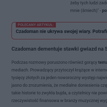
żeby tych ludzi za
mnie (śmiech)" -
po
POLECANY ARTYKUŁ:
Czadoman nie ukrywa swojej wiary. Potrafi
Czadoman dementuje stawki gwiazd na 
Podczas rozmowy poruszono również gorący
tema
mediach. Prowadzący przytoczył krążące w intern
tysięcy złotych za jeden noworoczny występ najw
jasno do zrozumienia, że medialne doniesienia cz
takie historie to zwykła bujda, a czytelnicy nie
rzeczywistość finansowa w branży muzycznej wygląd