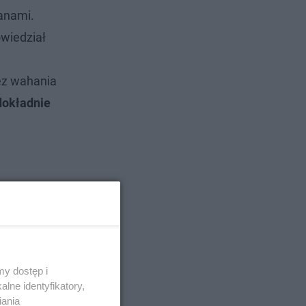
anami.
wiedział
bez wahania
dokładnie
y dostęp i
lne identyfikatory,
iania