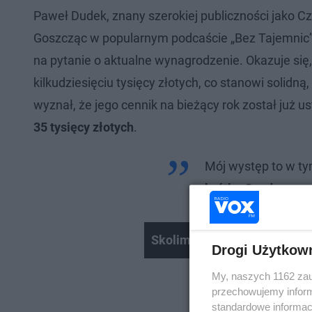
Paweł Dudek, znany szerokiej publiczności jako 
Goszcząc w popularnym podcaście „Bez Tajemnic”
na pytanie o aktualne wynagrodzenie. Okazuje się
kilkudziesięciu tysięcy złotych, co stanowi solidn
wyznał, że jego cennik na bieżący rok został już u
35 tysięcy złotych
.
Mój występ to w tym
krótko Czadoman.
Skolim w VOX FM | Dobry wi
Drogi Użytkow
My, naszych 1162 zau
przechowujemy informa
standardowe informac