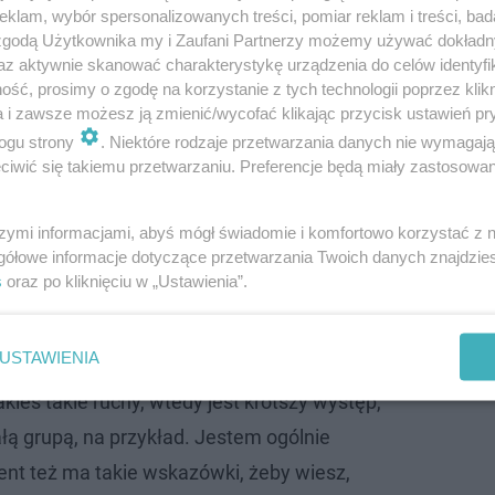
klam, wybór spersonalizowanych treści, pomiar reklam i treści, bad
 zgodą Użytkownika my i Zaufani Partnerzy możemy używać dokład
az aktywnie skanować charakterystykę urządzenia do celów identyfi
ść, prosimy o zgodę na korzystanie z tych technologii poprzez klikn
a i zawsze możesz ją zmienić/wycofać klikając przycisk ustawień pr
ogu strony
. Niektóre rodzaje przetwarzania danych nie wymagaj
iwić się takiemu przetwarzaniu. Preferencje będą miały zastosowanie
szymi informacjami, abyś mógł świadomie i komfortowo korzystać z
gółowe informacje dotyczące przetwarzania Twoich danych znajdzi
s
oraz po kliknięciu w „Ustawienia”.
i pomiędzy takim weselem, "firmówką", a na przykład k
USTAWIENIA
ieś takie ruchy, wtedy jest krótszy występ,
ałą grupą, na przykład. Jestem ogólnie
gent też ma takie wskazówki, żeby wiesz,