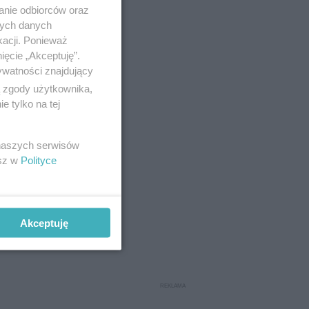
anie odbiorców oraz
nych danych
kacji. Ponieważ
ięcie „Akceptuję”.
ywatności znajdujący
ą zgody użytkownika,
 tylko na tej
 naszych serwisów
esz w
Polityce
oncertem na
Akceptuję