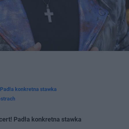
! Padła konkretna stawka
strach
cert! Padła konkretna stawka