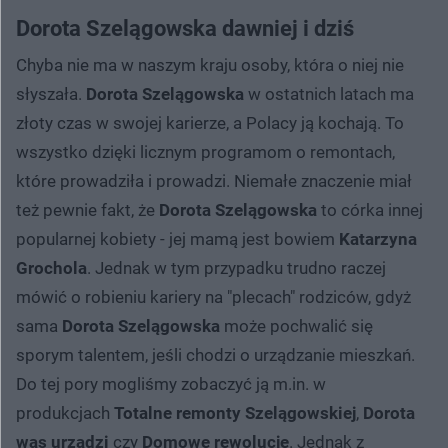
Dorota Szelągowska dawniej i dziś
Chyba nie ma w naszym kraju osoby, która o niej nie
słyszała.
Dorota Szelągowska
w ostatnich latach ma
złoty czas w swojej karierze, a Polacy ją kochają. To
wszystko dzięki licznym programom o remontach,
które prowadziła i prowadzi. Niemałe znaczenie miał
też pewnie fakt, że
Dorota Szelągowska
to córka innej
popularnej kobiety - jej mamą jest
bowiem
Katarzyna
Grochola
. Jednak w tym przypadku trudno raczej
mówić o robieniu kariery na "plecach" rodziców, gdyż
sama
Dorota Szelągowska
może pochwalić się
sporym talentem, jeśli chodzi o urządzanie mieszkań.
Do tej pory mogliśmy zobaczyć ją m.in. w
produkcjach
Totalne remonty Szelągowskiej
,
Dorota
was urządzi
czy
Domowe rewolucje
. Jednak z