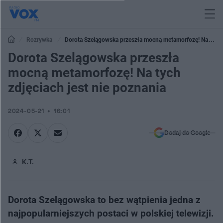
Rozrywka
Dorota Szelągowska przeszła mocną metamorfozę! Na tych
zdjęciach jest nie poznania
Dorota Szelągowska przeszła
mocną metamorfozę! Na tych
zdjęciach jest nie poznania
2024-05-21
16:01
Dodaj do Google
K.T.
Dorota Szelągowska to bez wątpienia jedna z
najpopularniejszych postaci w polskiej telewizji.