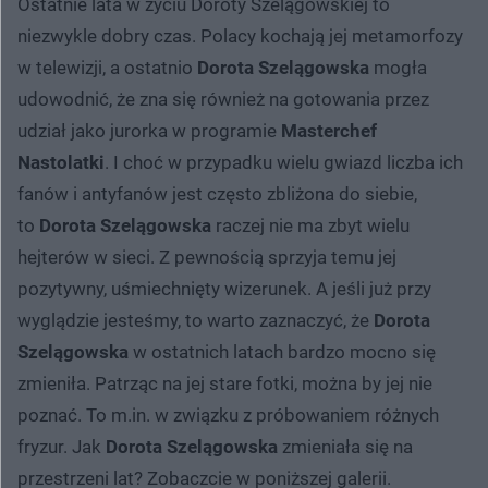
Ostatnie lata w życiu Doroty Szelągowskiej to
niezwykle dobry czas. Polacy kochają jej metamorfozy
w telewizji, a ostatnio
Dorota Szelągowska
mogła
udowodnić, że zna się również na gotowania przez
udział jako jurorka w programie
Masterchef
Nastolatki
. I choć w przypadku wielu gwiazd liczba ich
fanów i antyfanów jest często zbliżona do siebie,
to
Dorota Szelągowska
raczej nie ma zbyt wielu
hejterów w sieci. Z pewnością sprzyja temu jej
pozytywny, uśmiechnięty wizerunek. A jeśli już przy
wyglądzie jesteśmy, to warto zaznaczyć, że
Dorota
Szelągowska
w ostatnich latach bardzo mocno się
zmieniła. Patrząc na jej stare fotki, można by jej nie
poznać. To m.in. w związku z próbowaniem różnych
fryzur. Jak
Dorota Szelągowska
zmieniała się na
przestrzeni lat? Zobaczcie w poniższej galerii.