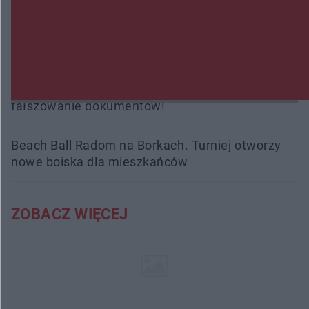
Radom Music Camp 2026. Trzy dni koncertów i
wydarzeń w różnych częściach miasta
Przeglądy, których nie było. Korupcja i
fałszowanie dokumentów!
Beach Ball Radom na Borkach. Turniej otworzy
nowe boiska dla mieszkańców
ZOBACZ WIĘCEJ