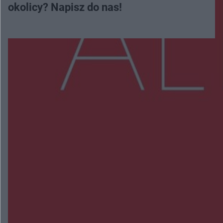
okolicy? Napisz do nas!
Więcej
NAJNOWSZE:
Policjanci z Przysuchy odnaleźli ciało 40-letniej
kobiety. Dwie osoby usłyszały zarzut zabójstwa
Burze sparaliżowały region. Strażacy
interweniowali 58 razy
Trwa walka z nosówką w schronisku. Są
śmiertelne przypadki. Uruchomiono zbiórkę!