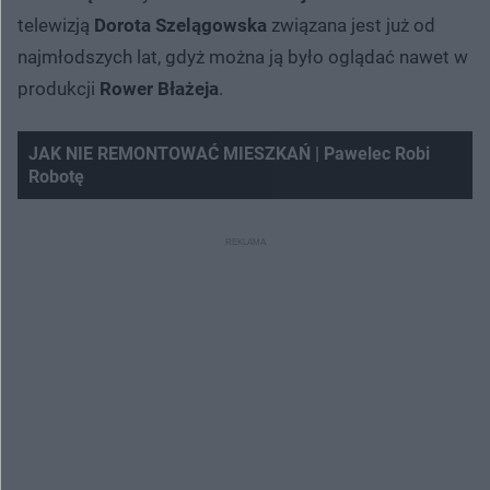
telewizją
Dorota Szelągowska
związana jest już od
najmłodszych lat, gdyż można ją było oglądać nawet w
produkcji
Rower Błażeja
.
JAK NIE REMONTOWAĆ MIESZKAŃ | Pawelec Robi
Robotę
Nie można odtworzyć wideo
Spróbuj ponownie