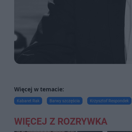
Kabaret Rak
Barwy szczęścia
Krzysztof Respondek
WIĘCEJ Z ROZRYWKA