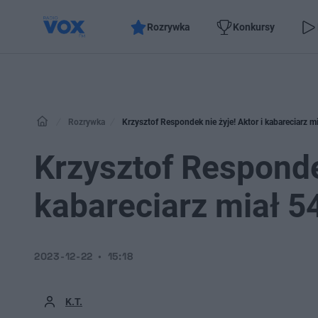
Rozrywka
Konkursy
Rozrywka
Krzysztof Respondek nie żyje! Aktor i kabareciarz mi
Krzysztof Respondek
kabareciarz miał 54
2023-12-22
15:18
K.T.