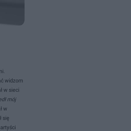
mi.
znać widzom
ł w sieci
dł mój
ał w
 się
artyści