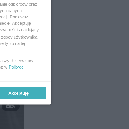
anie odbiorców oraz
nych danych
kacji. Ponieważ
ięcie „Akceptuję”.
ywatności znajdujący
ą zgody użytkownika,
 tylko na tej
sztof
wartej
 naszych serwisów
. W 1999
esz w
Polityce
ł ich
Akceptuję
26