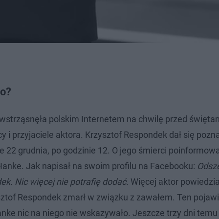
ło?
a wstrząsnęła polskim Internetem na chwilę przed święta
iscy i przyjaciele aktora. Krzysztof Respondek dał się po
e 22 grudnia, po godzinie 12. O jego śmierci poinformowa
of Hanke. Jak napisał na swoim profilu na Facebooku:
Odsze
ek. Nic więcej nie potrafię dodać.
Więcej aktor powiedzi
sztof Respondek zmarł w związku z zawałem. Ten pojawił
nke nic na niego nie wskazywało. Jeszcze trzy dni temu 