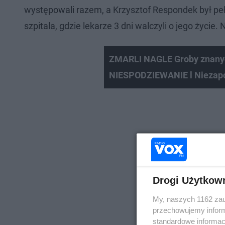
występowali razem, a Krzysztof Respondek był pełen
szpitala, gdzie lekarze 3 dni walczyli o jego życie.
ZMARLI NAGLE Groby znanyc
NIESPODZIEWANIE l Niezap
Drogi Użytkow
My, naszych 1162 zau
przechowujemy informa
standardowe informac