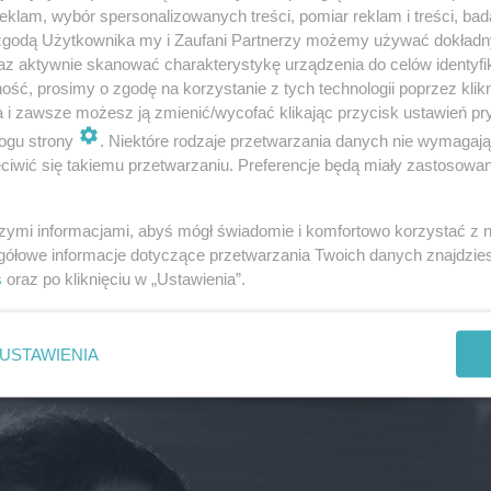
klam, wybór spersonalizowanych treści, pomiar reklam i treści, bad
 zgodą Użytkownika my i Zaufani Partnerzy możemy używać dokład
az aktywnie skanować charakterystykę urządzenia do celów identyfi
ść, prosimy o zgodę na korzystanie z tych technologii poprzez klikn
a i zawsze możesz ją zmienić/wycofać klikając przycisk ustawień pr
ogu strony
. Niektóre rodzaje przetwarzania danych nie wymagaj
om rozrywkę w różnej formie. Mężczyzna przez wiele lat
iwić się takiemu przetwarzaniu. Preferencje będą miały zastosowanie
nież udział w programach talent show z gwiazdami. Krzy
k oni śpiewają", które wygrał. Brał również udział w cz
szymi informacjami, abyś mógł świadomie i komfortowo korzystać z
e osób kojarzy go także z jego działalności kabaretowej
gółowe informacje dotyczące przetwarzania Twoich danych znajdzi
s
oraz po kliknięciu w „Ustawienia”.
 widzowie mogli podziwiać jego poczucie humoru i potrafi
sję. Krzysztof Respondek zmarł w wieku 54 lat.
USTAWIENIA