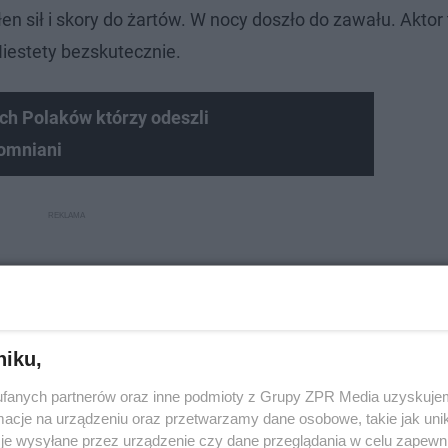
 sił i skory do żartów. W nocy doszło do zawału. Aktor t
 Niestety bezskutecznie.
h Polaków którzy odeszli
omniani
niku,
fanych partnerów oraz inne podmioty z Grupy ZPR Media uzyskujem
cje na urządzeniu oraz przetwarzamy dane osobowe, takie jak unika
je wysyłane przez urządzenie czy dane przeglądania w celu zapewn