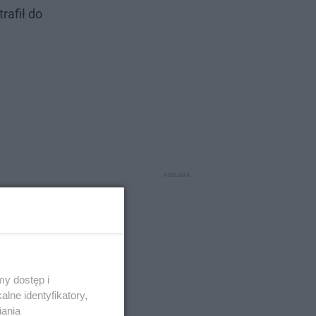
rafił do
y dostęp i
lne identyfikatory,
iania