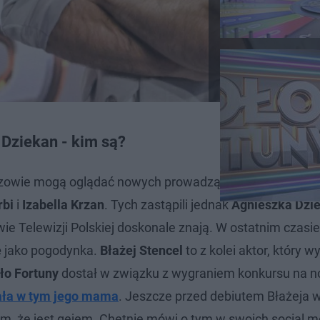
 Dziekan - kim są?
owie mogą oglądać nowych prowadzących tego teleturn
rbi
i
Izabella Krzan
. Tych zastąpili jednak
Agnieszka Dzi
wie Telewizji Polskiej doskonale znają. W ostatnim czasi
e
jako pogodynka.
Błażej Stencel
to z kolei aktor, który 
ło Fortuny
dostał w związku z wygraniem konkursu na 
ała w tym jego mama
. Jeszcze przed debiutem Błażeja 
tym, że jest gejem. Chętnie mówi o tym w swoich social m