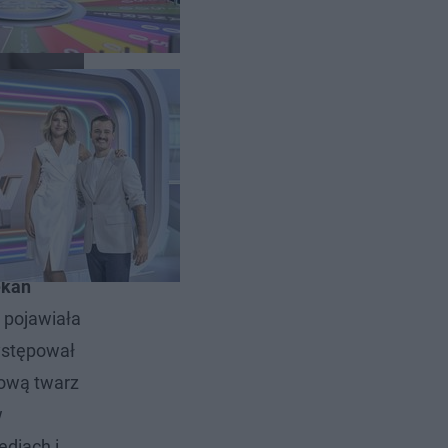
ieju. W
ekan
e pojawiała
występował
nową twarz
w
ediach i