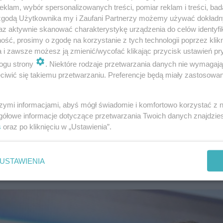
klam, wybór spersonalizowanych treści, pomiar reklam i treści, bad
 zgodą Użytkownika my i Zaufani Partnerzy możemy używać dokład
az aktywnie skanować charakterystykę urządzenia do celów identyfi
ść, prosimy o zgodę na korzystanie z tych technologii poprzez klikn
kącie
a i zawsze możesz ją zmienić/wycofać klikając przycisk ustawień pr
ogu strony
. Niektóre rodzaje przetwarzania danych nie wymagaj
cych
Koło Fortuny
. W sieci pojawiły się komentarze por
iwić się takiemu przetwarzaniu. Preferencje będą miały zastosowanie
żej Stencel
emanuje pozytywną energią. Na jego relacja
moru. Tym nowy prowadzący
Koło Fortuny
wykazał się r
szymi informacjami, abyś mógł świadomie i komfortowo korzystać z
gółowe informacje dotyczące przetwarzania Twoich danych znajdzi
nera o to, czy chłopaki mają otwarty związek.
Błażej Ste
s
oraz po kliknięciu w „Ustawienia”.
e są bardzo otwarci, ale tylko kulinarnie. "
Żyjemy w trójk
ednocześnie przyznał, że romantyczna relacja tylko we d
USTAWIENIA
a ludzi do relacji przyjacielsko-kumpelskich są bardzo otw