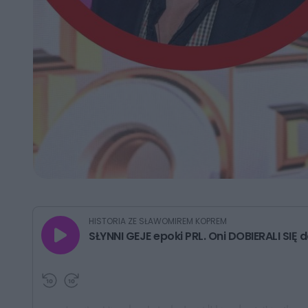
G
HISTORIA ZE SŁAWOMIREM KOPREM
r
SŁYNNI GEJE epoki PRL. Oni DOBIERALI SIĘ 
a
j
P
P
r
r
z
z
e
e