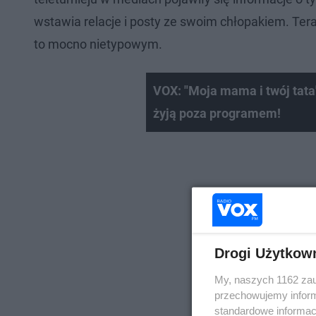
wstawia relacje i posty ze swoim chłopakiem. Tera
to mocno nietypowym.
VOX: "Moja mama i twój tata"
żyją poza programem!
Drogi Użytkow
My, naszych 1162 zau
przechowujemy informa
standardowe informac