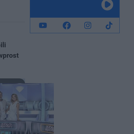
li
wprost