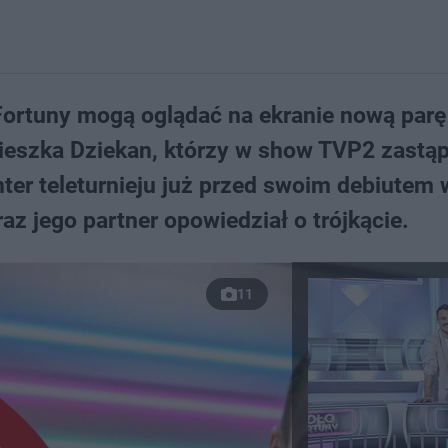
Fortuny mogą oglądać na ekranie nową parę
ieszka Dziekan, którzy w show TVP2 zastąpi
nter teleturnieju już przed swoim debiutem 
raz jego partner opowiedział o trójkącie.
11