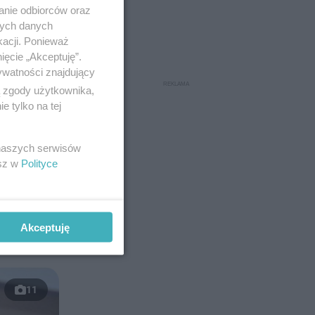
anie odbiorców oraz
nych danych
kacji. Ponieważ
ięcie „Akceptuję”.
ywatności znajdujący
ą zgody użytkownika,
ównujące
 tylko na tej
ch
ównież
 naszych serwisów
esz w
Polityce
ncel
ącie
wójkę.
Akceptuję
arci.
11