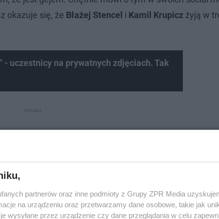
z okazuje się, że
Błażej Stencel
i
Kamil Krupicz
żyją w tr
 - uczestnicy na prywatnych zdjęciach. Tak
niku,
fanych partnerów oraz inne podmioty z Grupy ZPR Media uzyskujem
cje na urządzeniu oraz przetwarzamy dane osobowe, takie jak unika
je wysyłane przez urządzenie czy dane przeglądania w celu zapewn