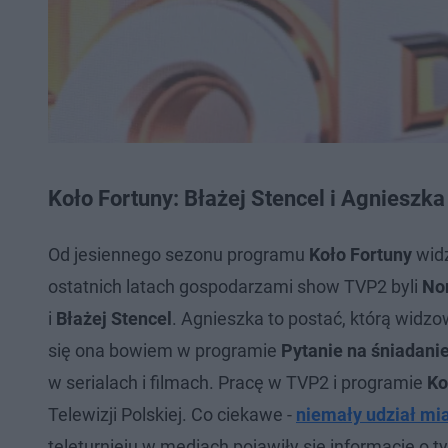
Koło Fortuny: Błażej Stencel i Agnieszka
Od jesiennego sezonu
programu
Koło Fortuny
widz
ostatnich latach gospodarzami show TVP2 byli
No
i
Błażej Stencel
. Agnieszka to postać, którą widzo
się ona bowiem w programie
Pytanie na śniadani
w serialach i filmach. Pracę w TVP2 i programie
Ko
Telewizji Polskiej. Co ciekawe -
niemały udział mi
teleturnieju w mediach pojawiły się informacje o 