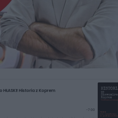
do HŁASKI! Historia z Koprem
P
-
7:00
o