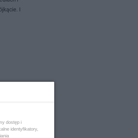
ójkącie. I
y dostęp i
lne identyfikatory,
iania