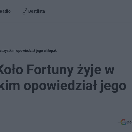
Radio
Bestlista
 wszystkim opowiedział jego chłopak
oło Fortuny żyje w
tkim opowiedział jego
Do