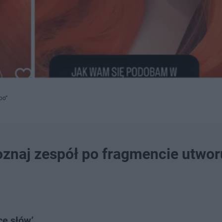
oo”
oznaj zespół po fragmencie utwor
cę słów’