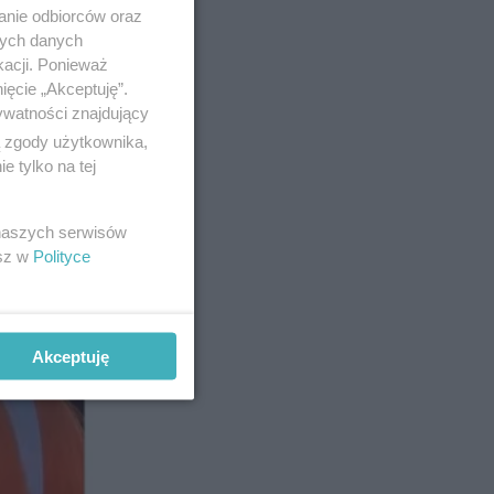
anie odbiorców oraz
nych danych
kacji. Ponieważ
ięcie „Akceptuję”.
ywatności znajdujący
ą zgody użytkownika,
 tylko na tej
 naszych serwisów
esz w
Polityce
Akceptuję