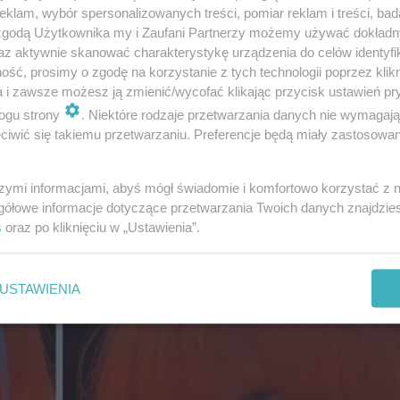
klam, wybór spersonalizowanych treści, pomiar reklam i treści, bad
 zgodą Użytkownika my i Zaufani Partnerzy możemy używać dokład
az aktywnie skanować charakterystykę urządzenia do celów identyfi
ść, prosimy o zgodę na korzystanie z tych technologii poprzez klikn
a i zawsze możesz ją zmienić/wycofać klikając przycisk ustawień pr
ogu strony
. Niektóre rodzaje przetwarzania danych nie wymagaj
iwić się takiemu przetwarzaniu. Preferencje będą miały zastosowanie
szymi informacjami, abyś mógł świadomie i komfortowo korzystać z
gółowe informacje dotyczące przetwarzania Twoich danych znajdzi
s
oraz po kliknięciu w „Ustawienia”.
USTAWIENIA