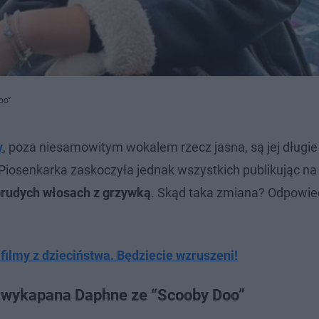
oo”
y
, poza niesamowitym wokalem rzecz jasna, są jej długie
 Piosenkarka zaskoczyła jednak wszystkich publikując na
orudych włosach z grzywką
. Skąd taka zmiana? Odpowied
ilmy z dzieciństwa. Będziecie wzruszeni!
i wykapana Daphne ze “Scooby Doo”