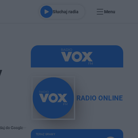
Słuchaj radia
Menu
y
RADIO ONLINE
daj do Google
TERAZ GRAMY