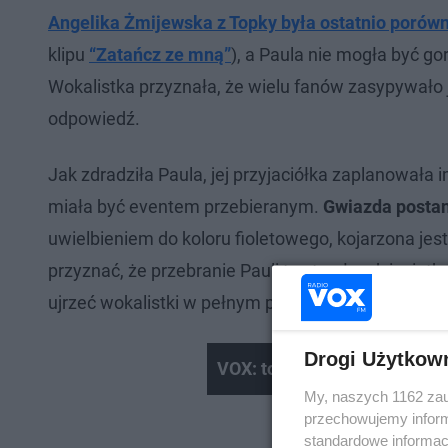
Angelika Żmijewska z Topky była ostatnio porów
klipu
“Zatańcz ze mną”
), a Paula nie mogła być g
Wokalistka przyznała, że wielu fanów zasypywało 
odpowiedź.
Jak zdradziła Paula, jej przyjaciółka zaplanował
miała być eventem przebieranym.
Gwiazda postano
uwielbieniem do koloru fioletowego, kojarzona je
przyznać, że przebranie Pauli to strzał w dziesiątk
ujrzeć wokalistki w pełnym przebraniu.
Drogi Użytkow
VOX: torebkowe skarby
My, naszych 1162 zau
przechowujemy informa
standardowe informac