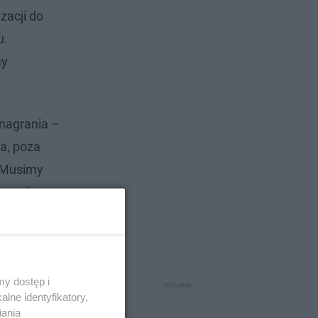
zacji do
u.
my
 nagrania –
ra, poza
. Musimy
o nam dane
y dostęp i
lne identyfikatory,
iania