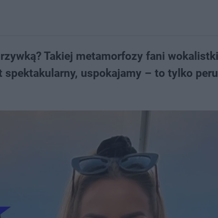
zywką? Takiej metamorfozy fani wokalistki
st spektakularny, uspokajamy – to tylko per