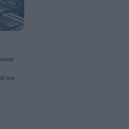
 blond
ź jest