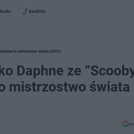
Radio
Bestlista
stylówka to mistrzostwo świata (FOTO)
ako Daphne ze “Scoob
to mistrzostwo świata
Do