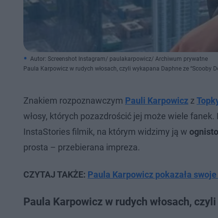
Autor: Screenshot Instagram/ paulakarpowicz/ Archiwum prywatne
Paula Karpowicz w rudych włosach, czyli wykapana Daphne ze “Scooby D
Znakiem rozpoznawczym
Pauli Karpowicz
z
Topk
włosy, których pozazdrościć jej może wiele fanek.
InstaStories filmik, na którym widzimy ją w
ognist
prosta – przebierana impreza.
CZYTAJ TAKŻE:
Paula Karpowicz pokazała swoje f
Paula Karpowicz w rudych włosach, czyl