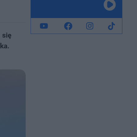
 się
uka.