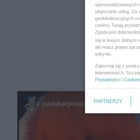
spersonalizowanych re
ulepszanie usług. Za
geolokalizacyjnych or
cenimy Twoją prywatno
Zgoda jest dobrowoln
się w lewym dolnym r
ale masz prawo sprzec
witrynie.
Zapoznaj się z poniż
internetowych. Szcze
Prywatności
i
Cookie
PARTNERZY