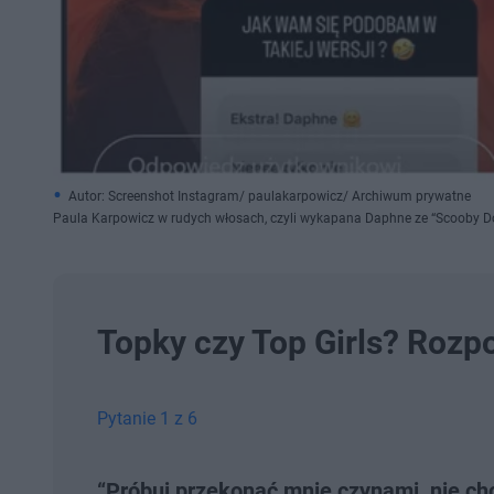
Autor: Screenshot Instagram/ paulakarpowicz/ Archiwum prywatne
Paula Karpowicz w rudych włosach, czyli wykapana Daphne ze “Scooby D
Topky czy Top Girls? Rozp
Pytanie 1 z 6
“Próbuj przekonać mnie czynami, nie ch