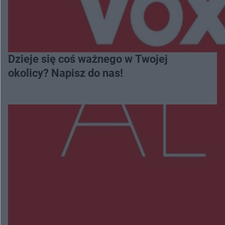
Dzieje się coś ważnego w Twojej
okolicy? Napisz do nas!
Więcej
NAJNOWSZE:
Wsola: Renault uderzyło w słup i stanął w
płomieniach. 49-latek trafił do szpitala