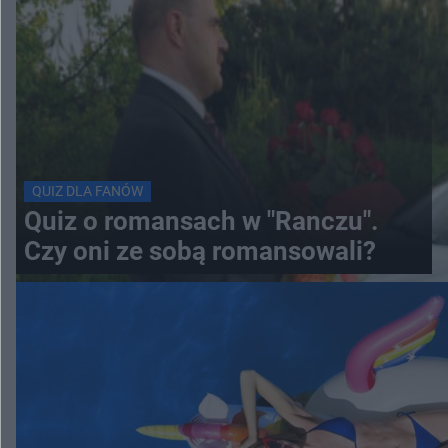
QUIZ DLA FANÓW
Quiz o romansach w "Ranczu".
Czy oni ze sobą romansowali?