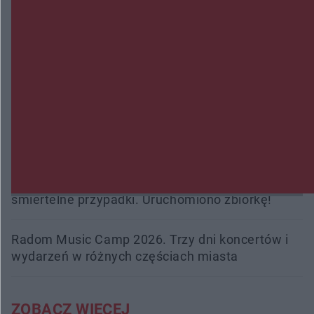
Zmiany i przesunięcia remontu bulwaru w
Gorzowie. Dlaczego?
Policjanci z Przysuchy odnaleźli ciało 40-letniej
kobiety. Dwie osoby usłyszały zarzut zabójstwa
Burze sparaliżowały region. Strażacy
interweniowali 58 razy
Trwa walka z nosówką w schronisku. Są
śmiertelne przypadki. Uruchomiono zbiórkę!
Radom Music Camp 2026. Trzy dni koncertów i
wydarzeń w różnych częściach miasta
ZOBACZ WIĘCEJ