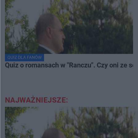
QUIZ DLA FANÓW
Quiz o romansach w "Ranczu". Czy oni ze s
NAJWAŻNIEJSZE: