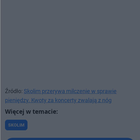
Dziewczyna po 4 latach zostawiła Olafa bez powodu. Czy na pewno bez? KOCHAJ ALBO RZUCAJ
9:22
Podczas próby pomocy Ani, dla Wojtka stałem się botem. KOCHAJ ALBO RZUCAJ
9:34
Igę poleciła Kamilowi koleżanka jako świetną partnerkę na wesele. Już wiadomo, że nigdzie z nim nie pójdzie. KOCHAJ ALBO RZUCAJ
9:37
Czy kłamstwa to jedyne grzechy Sebastiana wobec Kasi? KOCHAJ ALBO RZUCAJ
8:37
Marek ranił Iwonę głupimi tekstami. KOCHAJ ALBO RZUCAJ
8:45
Hubert wyprowadził się w grudniu, a na wigilię wpadł na 2 godziny... KOCHAJ ALBO RZUCAJ
8:59
Źródło:
Skolim przerywa milczenie w sprawie
Piotr wchodził na strony z filmami dla dorosłych. Maria mówi dość! KOCHAJ ALBO RZUCAJ
9:32
pieniędzy. Kwoty za koncerty zwalają z nóg
Zygmunt oszukał Dorotę i zniknął! KOCHAJ ALBO RZUCAJ
8:16
Sylwię i Pawła łączą już tylko cztery ściany. A może nie jest jeszcze za późno? KOCHAJ ALBO RZUCAJ
8:10
SKOLIM