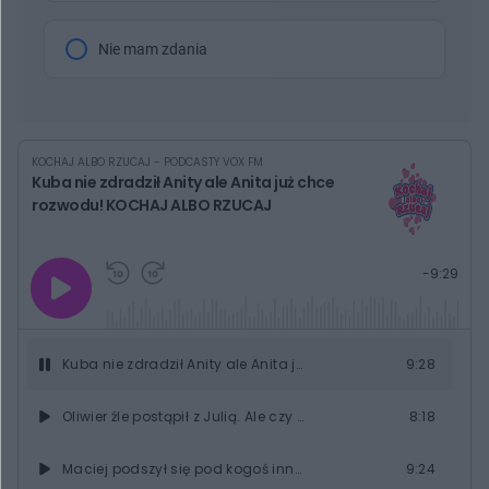
Nie mam zdania
KOCHAJ ALBO RZUCAJ - PODCASTY VOX FM
Kuba nie zdradził Anity ale Anita już chce
rozwodu! KOCHAJ ALBO RZUCAJ
G
P
P
P
-
9:29
r
r
r
o
a
z
z
j
z
e
e
w
w
o
i
i
s
ń
ń
Kuba nie zdradził Anity ale Anita już chce rozwodu! KOCHAJ ALBO RZUCAJ
9:28
t
1
1
0
0
a
s
s
ł
Oliwier źle postąpił z Julią. Ale czy tylko on zawiódł? KOCHAJ ALBO RZUCAJ
8:18
d
d
y
o
o
c
t
p
u
r
Maciej podszył się pod kogoś innego - niestety Olga to odkryła... KOCHAJ ALBO RZUCAJ
9:24
z
ł
z