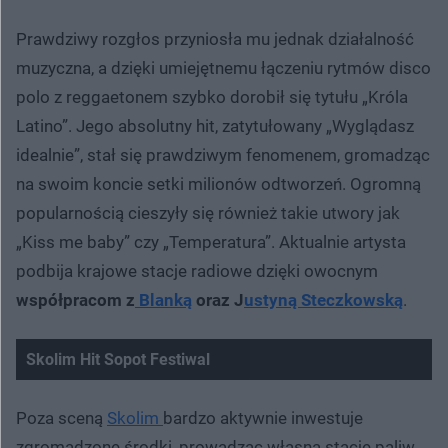
Prawdziwy rozgłos przyniosła mu jednak działalność
muzyczna, a dzięki umiejętnemu łączeniu rytmów disco
polo z reggaetonem szybko dorobił się tytułu „Króla
Latino”. Jego absolutny hit, zatytułowany „Wyglądasz
idealnie”, stał się prawdziwym fenomenem, gromadząc
na swoim koncie setki milionów odtworzeń. Ogromną
popularnością cieszyły się również takie utwory jak
„Kiss me baby” czy „Temperatura”. Aktualnie artysta
podbija krajowe stacje radiowe dzięki owocnym
współpracom z
Blanką
oraz J
ustyną Steczkowską
.
Skolim Hit Sopot Festiwal
Poza sceną
Skolim
bardzo aktywnie inwestuje
zgromadzone środki, prowadząc własną stację paliw,