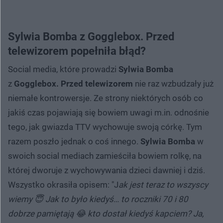
Sylwia Bomba z Gogglebox. Przed
telewizorem popełniła błąd?
Social media, które prowadzi
Sylwia Bomba
z
Gogglebox. Przed telewizorem
nie raz wzbudzały już
niemałe kontrowersje. Ze strony niektórych osób co
jakiś czas pojawiają się bowiem uwagi m.in. odnośnie
tego, jak gwiazda TTV wychowuje swoją córkę. Tym
razem poszło jednak o coś innego.
Sylwia Bomba
w
swoich social mediach zamieściła bowiem rolkę, na
której dworuje z wychowywania dzieci dawniej i dziś.
Wszystko okrasiła opisem: "J
ak jest teraz to wszyscy
wiemy 😇 Jak to było kiedyś… to roczniki 70 i 80
dobrze pamiętają 😂 kto dostał kiedyś kapciem? Ja,