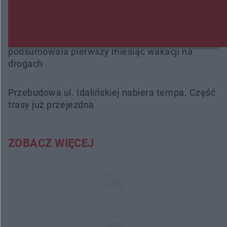
ma czas do 26 października
16 ofiar i 191 wypadków. Mazowiecka policja
podsumowała pierwszy miesiąc wakacji na
drogach
Przebudowa ul. Idalińskiej nabiera tempa. Część
trasy już przejezdna
ZOBACZ WIĘCEJ