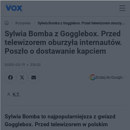
Rozrywka
Sylwia Bomba z Gogglebox. Przed telewizorem oburzyła
internautów. Poszło o dostawanie kapciem
Sylwia Bomba z Gogglebox. Przed
telewizorem oburzyła internautów.
Poszło o dostawanie kapciem
2025-02-11
23:22
Dodaj do Google
K.T.
Sylwia Bomba to najpopularniejsza z gwiazd
Gogglebox. Przed telewizorem w polskim