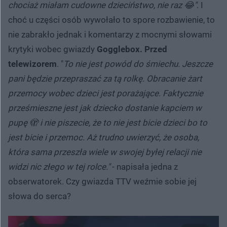
chociaż miałam cudowne dzieciństwo, nie raz 😂"
. I
choć u części osób wywołało to spore rozbawienie, to
nie zabrakło jednak i komentarzy z mocnymi słowami
krytyki wobec gwiazdy
Gogglebox. Przed
telewizorem
. "
To nie jest powód do śmiechu. Jeszcze
pani będzie przepraszać za tą rolkę. Obracanie żart
przemocy wobec dzieci jest porażające. Faktycznie
prześmieszne jest jak dziecko dostanie kapciem w
pupę 🫣 i nie piszecie, że to nie jest bicie dzieci bo to
jest bicie i przemoc. Aż trudno uwierzyć, że osoba,
która sama przeszła wiele w swojej byłej relacji nie
widzi nic złego w tej rolce."
- napisała jedna z
obserwatorek. Czy gwiazda TTV weźmie sobie jej
słowa do serca?