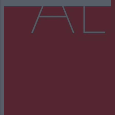
Więcej
NAJNOWSZE:
Radom Music Camp 2026. Trzy dni koncertów i
wydarzeń w różnych częściach miasta
Przeglądy, których nie było. Korupcja i
fałszowanie dokumentów!
Beach Ball Radom na Borkach. Turniej otworzy
nowe boiska dla mieszkańców
Śledztwo w „Drzewnej” przedłużone. Prokuratura