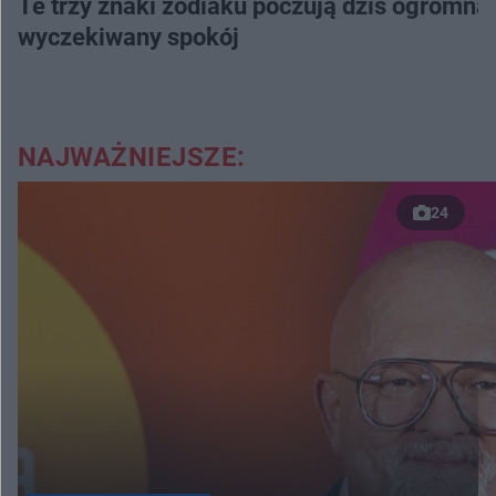
Te trzy znaki zodiaku poczują dziś ogromną
wyczekiwany spokój
NAJWAŻNIEJSZE:
24