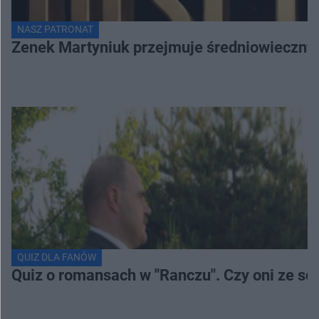
NASZ PATRONAT
Zenek Martyniuk przejmuje średniowieczny 
QUIZ DLA FANÓW
Quiz o romansach w "Ranczu". Czy oni ze s