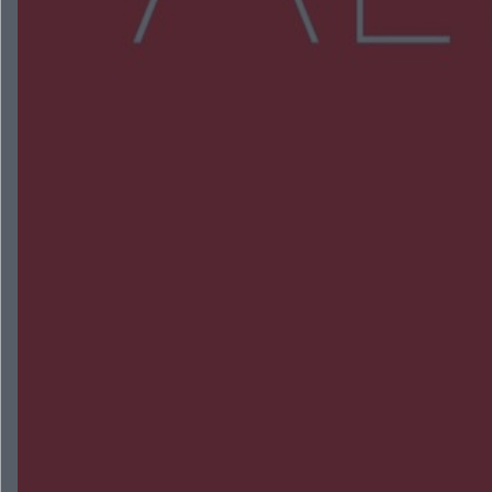
NAJNOWSZE:
Wsola: Renault uderzyło w słup i stanął w
płomieniach. 49-latek trafił do szpitala
Zmiany i przesunięcia remontu bulwaru w
Gorzowie. Dlaczego?
Policjanci z Przysuchy odnaleźli ciało 40-letniej
kobiety. Dwie osoby usłyszały zarzut zabójstwa
Burze sparaliżowały region. Strażacy
interweniowali 58 razy
Trwa walka z nosówką w schronisku. Są