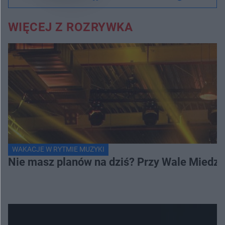
WIĘCEJ Z ROZRYWKA
WAKACJE W RYTMIE MUZYKI
Nie masz planów na dziś? Przy Wale Miedze