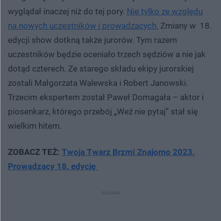
wyglądał inaczej niż do tej pory.
Nie tylko ze względu
na nowych uczestników i prowadzących.
Zmiany w 18.
edycji show dotkną także jurorów. Tym razem
uczestników będzie oceniało trzech sędziów a nie jak
dotąd czterech. Ze starego składu ekipy jurorskiej
zostali Małgorzata Walewska i Robert Janowski.
Trzecim ekspertem został Paweł Domagała – aktor i
piosenkarz, którego przebój „Weź nie pytaj” stał się
wielkim hitem.
ZOBACZ TEŻ:
Twoja Twarz Brzmi Znajomo 2023.
Prowadzący 18. edycję