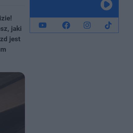
zie!
z, jaki
zd jest
ym