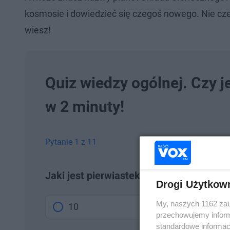
kosmosie i dowiedzieć się czegoś nowego. Nie czeka
wiesz!
Quiz wiedzy ogólnej. Czy 
w 2 minuty!
Pytanie 1 z 11
Jaki jest pierwiastek kwadratowy z licz
Drogi Użytkow
My, naszych 1162 zau
10
przechowujemy informa
standardowe informac