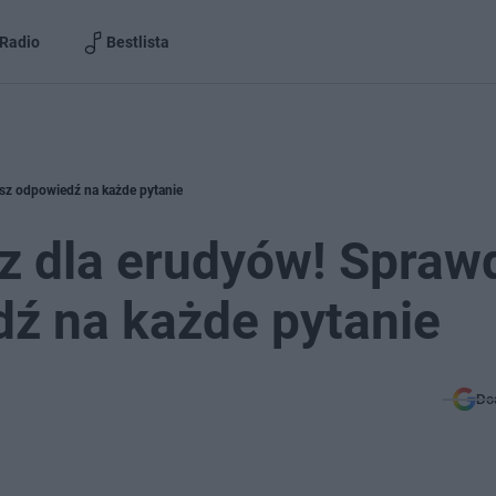
Radio
Bestlista
asz odpowiedź na każde pytanie
z dla erudyów! Spraw
ź na każde pytanie
Do