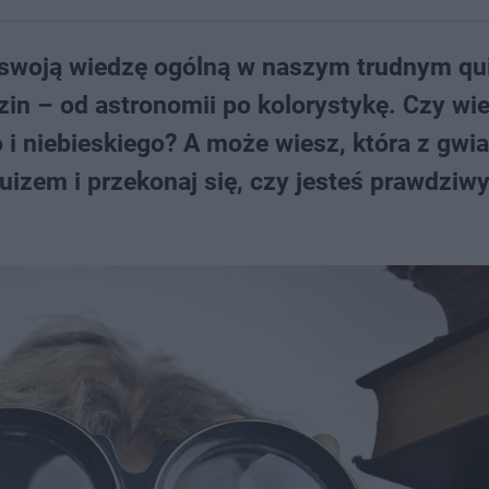
swoją wiedzę ogólną w naszym trudnym qui
in – od astronomii po kolorystykę. Czy wies
 i niebieskiego? A może wiesz, która z gwia
quizem i przekonaj się, czy jesteś prawdziw