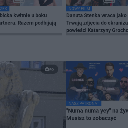
ZEK
NOWY FILM
bicka kwitnie u boku
Danuta Stenka wraca jako 
rtnera. Razem podbijają
Trwają zdjęcia do ekraniza
powieści Katarzyny Grocho
45
NASZ PATRONAT
"Numa numa yey" na ży
Musisz to zobaczyć