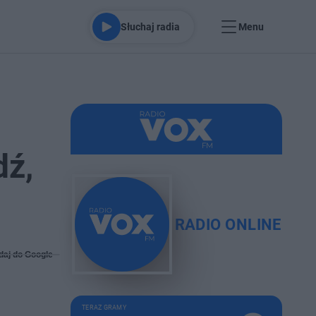
Słuchaj radia
Menu
dź,
RADIO ONLINE
daj do Google
TERAZ GRAMY