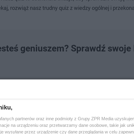
j, rozwiąż nasz trudny quiz z wiedzy ogólnej i przekonaj 
jesteś geniuszem? Sprawdź swoje 
by 121?
niku,
fanych partnerów oraz inne podmioty z Grupy ZPR Media uzyskujem
cje na urządzeniu oraz przetwarzamy dane osobowe, takie jak unika
je wysyłane przez urządzenie czy dane przeglądania w celu zapewn