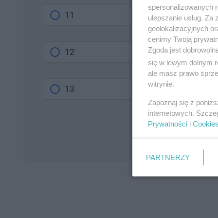
spersonalizowanych re
11
ulepszanie usług. Za
geolokalizacyjnych or
cenimy Twoją prywatno
Zgoda jest dobrowoln
12
się w lewym dolnym r
ale masz prawo sprzec
witrynie.
13
Zapoznaj się z poniż
internetowych. Szcze
Prywatności
i
Cookie
PARTNERZY