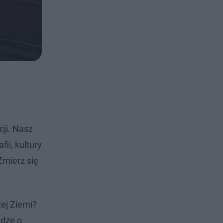
cji. Nasz
ii, kultury
Zmierz się
żej Ziemi?
edzę o