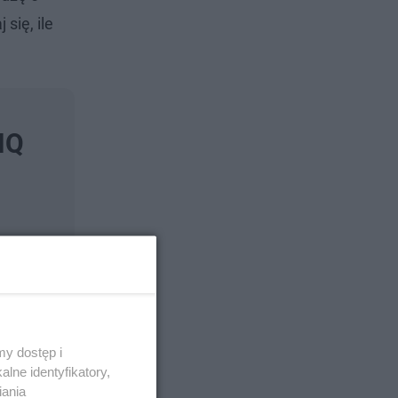
się, ile
IQ
y dostęp i
lne identyfikatory,
iania