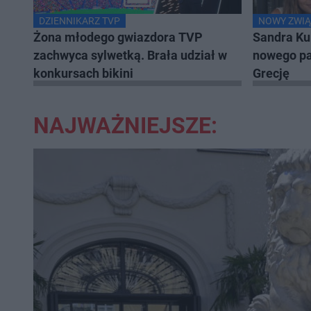
DZIENNIKARZ TVP
NOWY ZWIĄ
Żona młodego gwiazdora TVP
Sandra Ku
zachwyca sylwetką. Brała udział w
nowego pa
konkursach bikini
Grecję
NAJWAŻNIEJSZE: