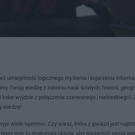
też umiejętność logicznego myślenia i kojarzenia informa
 Twoją wiedzę z zakresu nauk ścisłych, historii, geograf
ki kolor wyjdzie z połączenia czerwonego i niebieskiego? 
ą wiedzę!
yje wiele tajemnic. Czy wiesz, która z gwiazd jest najbli
asz quiz to doskonała okazja, aby sprawdzić swoją wi