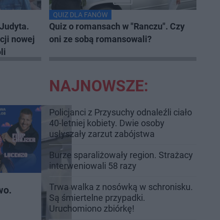
QUIZ DLA FANÓW
Judyta.
Quiz o romansach w "Ranczu". Czy
cji nowej
oni ze sobą romansowali?
li
NAJNOWSZE:
Policjanci z Przysuchy odnaleźli ciało
40-letniej kobiety. Dwie osoby
usłyszały zarzut zabójstwa
Burze sparaliżowały region. Strażacy
interweniowali 58 razy
Trwa walka z nosówką w schronisku.
wo.
Są śmiertelne przypadki.
Uruchomiono zbiórkę!