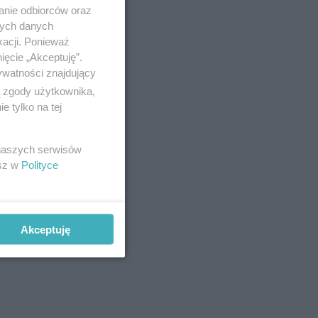
anie odbiorców oraz
nych danych
kacji. Ponieważ
ięcie „Akceptuję”.
ywatności znajdujący
ą zgody użytkownika,
 tylko na tej
 naszych serwisów
esz w
Polityce
Akceptuję