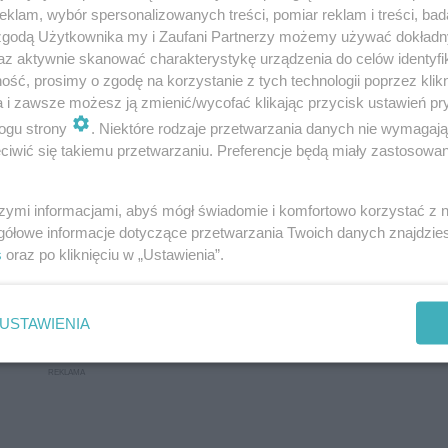
klam, wybór spersonalizowanych treści, pomiar reklam i treści, bad
 zgodą Użytkownika my i Zaufani Partnerzy możemy używać dokład
az aktywnie skanować charakterystykę urządzenia do celów identyfi
ść, prosimy o zgodę na korzystanie z tych technologii poprzez klikn
a i zawsze możesz ją zmienić/wycofać klikając przycisk ustawień pr
ogu strony
. Niektóre rodzaje przetwarzania danych nie wymagaj
iwić się takiemu przetwarzaniu. Preferencje będą miały zastosowanie
szymi informacjami, abyś mógł świadomie i komfortowo korzystać z
gółowe informacje dotyczące przetwarzania Twoich danych znajdzi
s
oraz po kliknięciu w „Ustawienia”.
Następne pytanie
USTAWIENIA