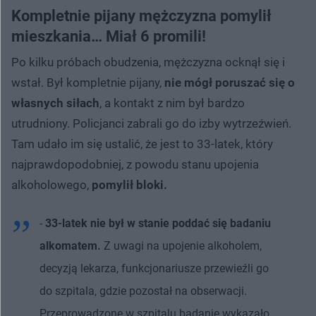
Kompletnie pijany mężczyzna pomylił
mieszkania… Miał 6 promili!
Po kilku próbach obudzenia, mężczyzna ocknął się i
wstał. Był kompletnie pijany,
nie mógł poruszać się o
własnych siłach
, a kontakt z nim był bardzo
utrudniony. Policjanci zabrali go do izby wytrzeźwień.
Tam udało im się ustalić, że jest to 33-latek, który
najprawdopodobniej, z powodu stanu upojenia
alkoholowego,
pomylił bloki.
-
33-latek nie był w stanie poddać się badaniu
alkomatem.
Z uwagi na upojenie alkoholem,
decyzją lekarza, funkcjonariusze przewieźli go
do szpitala, gdzie pozostał na obserwacji.
Przeprowadzone w szpitalu badanie wykazało