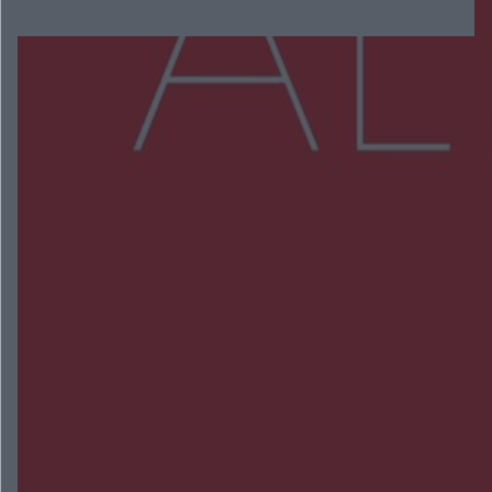
Więcej
NAJNOWSZE:
Ponad 50 interwencji po burzach. Piorun uderzył
w dom pod Radomiem
Trwa walka z nosówką w schronisku. Są
śmiertelne przypadki. Uruchomiono zbiórkę!
Radom Music Camp 2026. Trzy dni koncertów i
wydarzeń w różnych częściach miasta