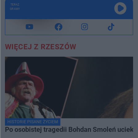
TERAZ
GRAMY
WIĘCEJ Z RZESZÓW
HISTORIE PISANE ŻYCIEM
Po osobistej tragedii Bohdan Smoleń uciekł 