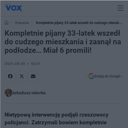
Rzeszów
Kompletnie pijany 33-latek wszedł do cudzego mieszkania i
zasnął na podłodze… Miał 6 promili!
Kompletnie pijany 33-latek wszedł
do cudzego mieszkania i zasnął na
podłodze… Miał 6 promili!
2021-08-20
12:01
Dodaj do Google
Arkadiusz Iskierka
Nietypową interwencję podjęli rzeszowscy
policjanci. Zatrzymali bowiem kompletnie