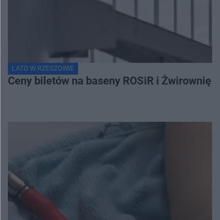
LATO W RZESZOWIE
Ceny biletów na baseny ROSiR i Żwirownię 