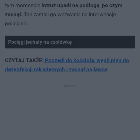
tym momencie
intruz upadł na podłogę, po czym
zasnął.
Tak zastali go wezwania na interwencje
policjanci.
Pociągi jechały na czołówkę
CZYTAJ TAKŻE:
Poszedł do kościoła, wypił płyn do
dezynfekcji rąk wiernych i zasnął na ławce