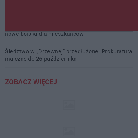
Przeglądy, których nie było. Korupcja i
fałszowanie dokumentów!
Beach Ball Radom na Borkach. Turniej otworzy
nowe boiska dla mieszkańców
Śledztwo w „Drzewnej” przedłużone. Prokuratura
ma czas do 26 października
ZOBACZ WIĘCEJ