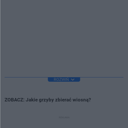
ROZWIŃ
ZOBACZ: Jakie grzyby zbierać wiosną?