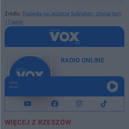
Źródło:
Tragedia na Jeziorze Solińskim. Utonął tam
17-latek
RADIO ONLINE
TERAZ
GRAMY
WIĘCEJ Z RZESZÓW