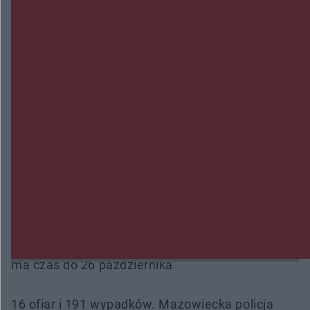
Trwa walka z nosówką w schronisku. Są
śmiertelne przypadki. Uruchomiono zbiórkę!
Radom Music Camp 2026. Trzy dni koncertów i
wydarzeń w różnych częściach miasta
Przeglądy, których nie było. Korupcja i
fałszowanie dokumentów!
Beach Ball Radom na Borkach. Turniej otworzy
nowe boiska dla mieszkańców
Śledztwo w „Drzewnej” przedłużone. Prokuratura
ma czas do 26 października
16 ofiar i 191 wypadków. Mazowiecka policja