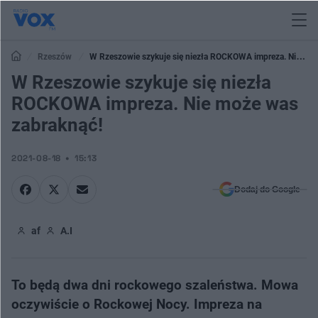
Rzeszów
W Rzeszowie szykuje się niezła ROCKOWA impreza. Nie
może was zabraknąć!
W Rzeszowie szykuje się niezła
ROCKOWA impreza. Nie może was
zabraknąć!
2021-08-18
15:13
Dodaj do Google
af
A.I
To będą dwa dni rockowego szaleństwa. Mowa
oczywiście o Rockowej Nocy. Impreza na