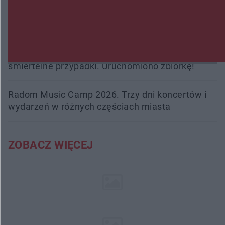
Burze sparaliżowały region. Strażacy
interweniowali 58 razy
Trwa walka z nosówką w schronisku. Są
śmiertelne przypadki. Uruchomiono zbiórkę!
Radom Music Camp 2026. Trzy dni koncertów i
wydarzeń w różnych częściach miasta
ZOBACZ WIĘCEJ