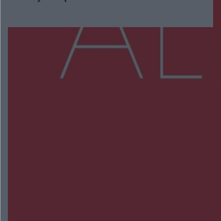
Więcej
NAJNOWSZE:
Wsola: Renault uderzyło w słup i stanął w
płomieniach. 49-latek trafił do szpitala
Zmiany i przesunięcia remontu bulwaru w
Gorzowie. Dlaczego?
Policjanci z Przysuchy odnaleźli ciało 40-letniej
kobiety. Dwie osoby usłyszały zarzut zabójstwa