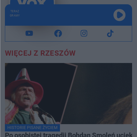
TERAZ
GRAMY
WIĘCEJ Z RZESZÓW
HISTORIE PISANE ŻYCIEM
Po osobistej tragedii Bohdan Smoleń uciekł 