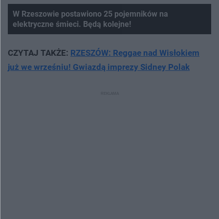
W Rzeszowie postawiono 25 pojemników na
elektryczne śmieci. Będą kolejne!
CZYTAJ TAKŻE:
RZESZÓW: Reggae nad Wisłokiem
już we wrześniu! Gwiazdą imprezy Sidney Polak