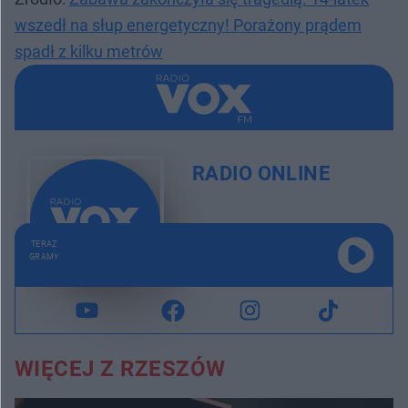
wszedł na słup energetyczny! Porażony prądem
spadł z kilku metrów
RADIO ONLINE
TERAZ
GRAMY
WIĘCEJ Z RZESZÓW