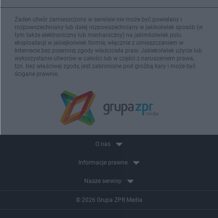
Żaden utwór zamieszczony w serwisie nie może być powielany i
rozpowszechniany lub dalej rozpowszechniany w jakikolwiek sposób (w
tym także elektroniczny lub mechaniczny) na jakimkolwiek polu
eksploatacji w jakiejkolwiek formie, włącznie z umieszczaniem w
Internecie bez pisemnej zgody właściciela praw. Jakiekolwiek użycie lub
wykorzystanie utworów w całości lub w części z naruszeniem prawa,
tzn. bez właściwej zgody, jest zabronione pod groźbą kary i może być
ścigane prawnie.
O nas
Informacje prawne
Nasze serwisy
© 2026 Grupa ZPR Media