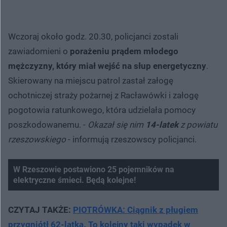
Wczoraj około godz. 20.30, policjanci zostali
zawiadomieni o
porażeniu prądem młodego
mężczyzny, który miał wejść na słup energetyczny
.
Skierowany na miejscu patrol zastał załogę
ochotniczej straży pożarnej z Racławówki i załogę
pogotowia ratunkowego, która udzielała pomocy
poszkodowanemu. -
Okazał się nim
14-latek
z powiatu
rzeszowskiego
- informują rzeszowscy policjanci.
W Rzeszowie postawiono 25 pojemników na
elektryczne śmieci. Będą kolejne!
CZYTAJ TAKŻE:
PIOTRÓWKA: Ciągnik z pługiem
przygniótł 62-latka. To kolejny taki wypadek w