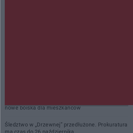
Burze sparaliżowały region. Strażacy
interweniowali 58 razy
Trwa walka z nosówką w schronisku. Są
śmiertelne przypadki. Uruchomiono zbiórkę!
Radom Music Camp 2026. Trzy dni koncertów i
wydarzeń w różnych częściach miasta
Przeglądy, których nie było. Korupcja i
fałszowanie dokumentów!
Beach Ball Radom na Borkach. Turniej otworzy
nowe boiska dla mieszkańców
Śledztwo w „Drzewnej” przedłużone. Prokuratura
ma czas do 26 października