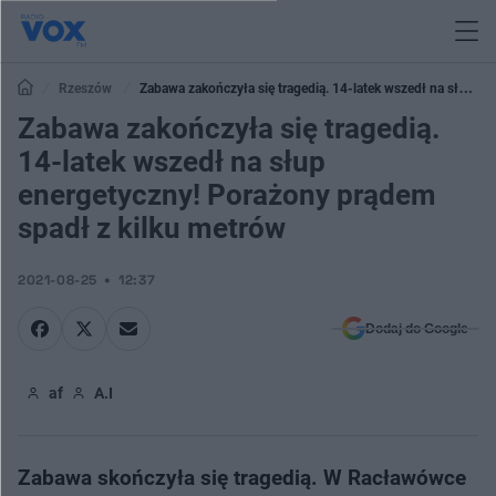
Rzeszów
Zabawa zakończyła się tragedią. 14-latek wszedł na słup
energetyczny! Porażony prądem spadł z kilku metrów
Zabawa zakończyła się tragedią.
14-latek wszedł na słup
energetyczny! Porażony prądem
spadł z kilku metrów
2021-08-25
12:37
Dodaj do Google
af
A.I
Zabawa skończyła się tragedią. W Racławówce